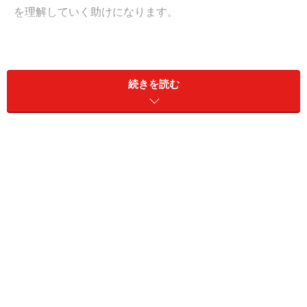
を理解していく助けになります。
毎日忙しく過ごしていると、自分の心が欲している変化
を見逃しがちです。心の奥底には「こうありたい」とい
続きを読む
う思いが生じているのに、その本心に気づかず、目の前
のことに追われて自分の心と対話できないでいる。
そうした状況が続くと、ふと我に返ったときに「私らし
さって何だろう？」「私は何を求めて生きているんだろ
う？」というモヤモヤした思いにとらわれ、出口が見え
なくなってしまいます。