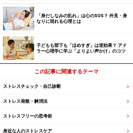
が、これからご紹介するのは、私自身が開発し、実際の
カウンセリングでも活用している
「カラー・ビジョン・
「身だしなみの乱れ」は心のSOS？ 外見・身
サークル」
という手法です。お一人でも簡単に使ってい
なりに現れる心理とは
ただくことができます。
子どもも部下も「ほめすぎ」は逆効果？ アド
ラー心理学に学ぶ「よりよい声かけ」のコツ
「カラー・ビジョン・サークル」――12個の色の輪のなかで
「気になっている色」のエリアを指でなぞってみましょう
この記事に関連するテーマ
上の12個の丸い色の輪をご覧ください。パッと見た印象
で、
最近の自分が「気になっている色」のエリア（3～4
ストレスチェック・自己診断
つくらいの丸の場所）
を指でなぞってみてください。
ストレス発散・解消法
「気になっている色」に気づくヒントとして、次の5つ
の項目を参考にされてもいいでしょう。
ストレスフリーの思考術
・何となく、そのエリアの色相から目が離せない
身近な人のストレスケア