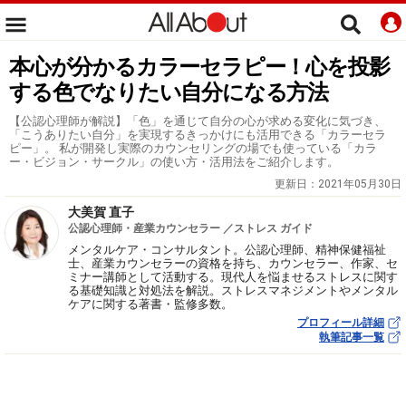
本心が分かるカラーセラピー！心を投影
する色でなりたい自分になる方法
【公認心理師が解説】「色」を通じて自分の心が求める変化に気づき、
「こうありたい自分」を実現するきっかけにも活用できる「カラーセラ
ピー」。 私が開発し実際のカウンセリングの場でも使っている「カラ
ー・ビジョン・サークル」の使い方・活用法をご紹介します。
更新日：
2021年05月30日
大美賀 直子
公認心理師・産業カウンセラー ／ストレス ガイド
メンタルケア・コンサルタント。公認心理師、精神保健福祉
士、産業カウンセラーの資格を持ち、カウンセラー、作家、セ
ミナー講師として活動する。現代人を悩ませるストレスに関す
る基礎知識と対処法を解説。ストレスマネジメントやメンタル
ケアに関する著書・監修多数。
プロフィール詳細
執筆記事一覧