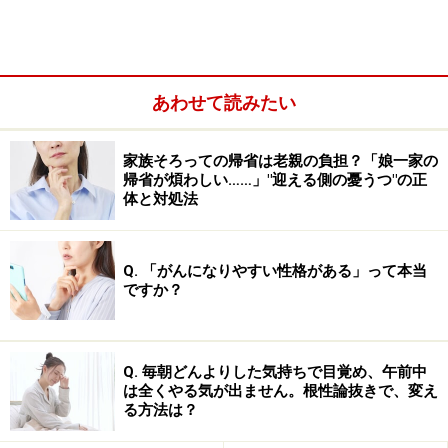
あわせて読みたい
家族そろっての帰省は老親の負担？「娘一家の
帰省が煩わしい……」"迎える側の憂うつ"の正
体と対処法
心の深層メッセージを知る手掛かりになる
「色」
Q. 「がんになりやすい性格がある」って本当
ですか？
心が求めるものはとてもあいまいで、一人で内省してみ
ても、なかなかつかみきれるものではありません。そこ
で、心の深層が発するメッセージに気づく方法の一つと
Q. 毎朝どんよりした気持ちで目覚め、午前中
は全くやる気が出ません。根性論抜きで、変え
して、「カラーセラピー」を活用してみましょう。
る方法は？