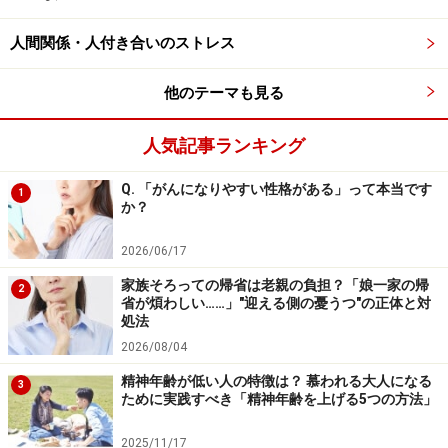
・新しい服を探しに行くと、その色相の服を手に取るこ
とが増えている
人間関係・人付き合いのストレス
・「好きな色」ではないのに、なぜか気になる
・小物やインテリアに、この色相のものを取り入れるこ
他のテーマも見る
とが増えた
人気記事ランキング
・「似合わない色」と言われてきたが、この色相を試し
てみてもいいかなと思う
Q. 「がんになりやすい性格がある」って本当です
1
か？
普段意識しなくても、最近の行動を改めて「色」から観
2026/06/17
察してみると、自分の思わぬ心の変化に気づくかもしれ
家族そろっての帰省は老親の負担？「娘一家の帰
ません。
2
省が煩わしい……」"迎える側の憂うつ"の正体と対
処法
2026/08/04
「5つのエリア」の色相が表すメッセージと
精神年齢が低い人の特徴は？ 慕われる大人になる
3
は？
ために実践すべき「精神年齢を上げる5つの方法」
次に、上でなぞったエリアの色相についてより詳しく見
2025/11/17