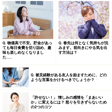
ある「色」を見ると感情が動かされ、楽しい気分になっ
たり、無性に惹きつけられたり、忘れかけていたことを
思いだしたりすることがありませんか？ これは、特定の
「色」の刺激が心の深層に潜んでいるメッセージと結び
つき、心の表面に浮かび上がっているからなのです。
今の自分が、とくにどの色に反応しているのかを見つめ
Q. 物価高で不安。貯金があっ
Q. 春先は何となく気持ちが沈
ても毎日食費を切り詰め、趣
みます。前向きにやる気を出
てみましょう。すると、心の深層が発するメッセージの
味も楽しめなくなりまし
す方法は？
意味を解読し、
自分の本心が望んでいる「こうありたい
た……
自分」の方向性
をつかみやすくなります。
Q. 被災経験がある友人を励ますために、どの
ような言葉をかけるべきでしょうか？
誰でも簡単にできる！「カラー・ビジョ
ン・サークル」の使い方
「許せない！」 憎しみの感情を「まあいい
では、さっそく「カラーセラピー」をやってみましょ
か」に変えるには？ 怒りを引きずらないため
の2つのコツ
う。「カラーセラピー」にはさまざまな手法があります