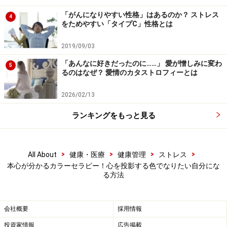
ていきましょう。まず、ご自身が指でなぞったエリア
「がんになりやすい性格」はあるのか？ ストレス
4
は、次の1～5のどれに近いですか？
をためやすい「タイプC」性格とは
2019/09/03
「あんなに好きだったのに……」 愛が憎しみに変わ
5
るのはなぜ？ 愛情のカタストロフィーとは
あなたが指でなぞったのは「5つのエリア」のどれに近いで
すか？
2026/02/13
ランキングをもっと見る
下で、エリア1～5の色相が表しているメッセージについ
て解説します。「カラー・ビジョン・サークル」では
「5つのエリア」の色相にそれぞれ名前を付け、「こう
>
>
>
>
All About
健康・医療
健康管理
ストレス
ありたい自分」を知るヒントとしてご紹介しています。
本心が分かるカラーセラピー！心を投影する色でなりたい自分にな
る方法
エリア1：ジョイフル（Joyful）
黄色を中心として、オレンジ、黄緑、赤や緑なども含む
会社概要
採用情報
エリア。幼い子どもたちが好んで使う色合いです。心が
投資家情報
広告掲載