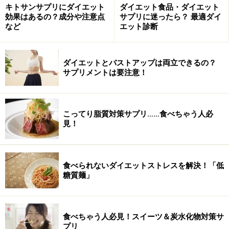
キトサンサプリにダイエット
ダイエット食品・ダイエット
※記事内容は執筆時点のものです。最新の内容をご確認くださ
効果はあるの？成分や注意点
サプリに迷ったら？ 最適ダイ
い。
など
エット診断
※ダイエットは個人の体質、また、誤った方法による実践に起因
して体調不良を引き起こす場合があります。実践の際には、必ず
自身の体質及び健康状態を十分に考慮したうえで、正しい方法で
おこなってください。また、全ての方への有効性を保証するもの
ダイエットとバストアップは両立できるの？
ではありません。
サプリメントは要注意！
次のページへ
1
/
4
こってり脂質対策サプリ……食べちゃう人必
見！
食べられないダイエットストレスを解決！「低
糖質麺」
食べちゃう人必見！スイーツ＆炭水化物対策サ
プリ