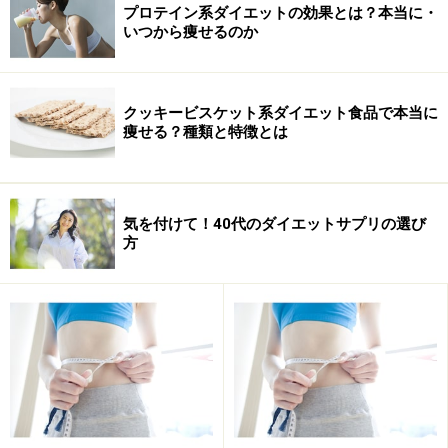
■ビタミンA
プロテイン系ダイエットの効果とは？本当に・
いつから痩せるのか
光りの強弱を感じる目の機能、皮膚や粘膜を正常に維持
する機能、生殖能力を維持する機能など様々な生体機能
に関与しているビタミン。欠乏するとこれらに異常をき
クッキービスケット系ダイエット食品で本当に
たします。通常ダイエット関連の補助食品に大量に添加
痩せる？種類と特徴とは
されていることはありませんがサプリメントなどを常用
している方は過剰摂取（許容上限摂取量）にも注意が必
要です。過剰症に「頭痛」「吐き気」「皮膚の異常」
気を付けて！40代のダイエットサプリの選び
「脱毛」「疲労感」などがあります。
方
☆多く含む食品☆
内臓類、うなぎ、モロヘイヤ、にんじん、とうがらし、
バター、しゅんぎく、卵黄、こまつな、ほうれんそう、
チーズ、うに
次ページへつづく…