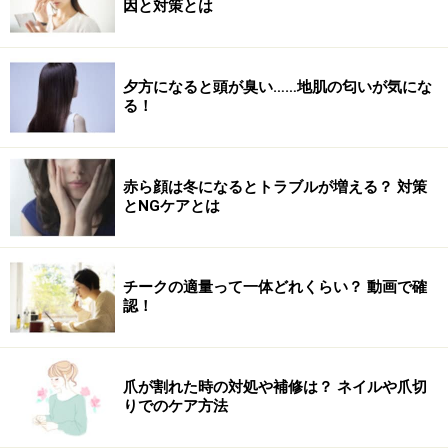
因と対策とは
夕方になると頭が臭い……地肌の匂いが気にな
る！
赤ら顔は冬になるとトラブルが増える？ 対策
とNGケアとは
チークの適量って一体どれくらい？ 動画で確
認！
爪が割れた時の対処や補修は？ ネイルや爪切
りでのケア方法