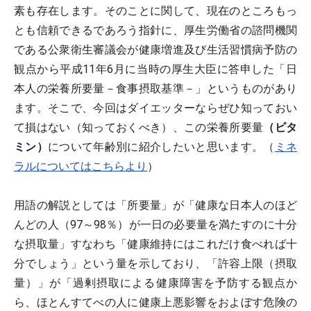
素も存在します。そのことに関して、現在のところもっ
とも信頼できるであろう指針に、厚生労働省の諮問機関
である公衆衛生審議会が健康増進及び生活習慣病予防の
観点から平成11年6月に当時の厚生大臣に答申した「日
本人の栄養所要量－食事摂取基準－」というものがあり
ます。そこで、今回はダイエッターならぜひ知っておい
て損はない（知っておくべき）、この栄養所要量
（ビタ
ミン）
について年齢別に紹介したいと思います。（
ミネ
ラルについてはこちらより
）
用語の解説としては「所要量」が「健康な日本人のほど
んどの人（97～98％）が一日の必要量を満たすのに十分
な摂取量」すなわち「健康維持にはこれだけ食べれば十
分でしょう」という量を示しており、「許容上限（摂取
量）」が「過剰摂取による健康障害を予防する観点か
ら、ほとんすてべの人に健康上悪影響をおよぼす危険の