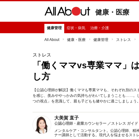
健康・医療
健康管理
症状・病気
治療・介護
All About
健康・医療
健康管理
ストレス
ストレス
「働くママvs専業ママ」
し方
【公認心理師が解説】働くママも専業ママも、それぞれ別のス
を感じ、羨みややっかみの気持ちがわいてしまうことも……。
つの視点」を意識して、親も子どもも健やかに過ごしましょう
大美賀 直子
公認心理師・産業カウンセラー ／ストレス ガイド
メンタルケア・コンサルタント。公認心理師、精
ナー講師として活動する。現代人を悩ませるスト