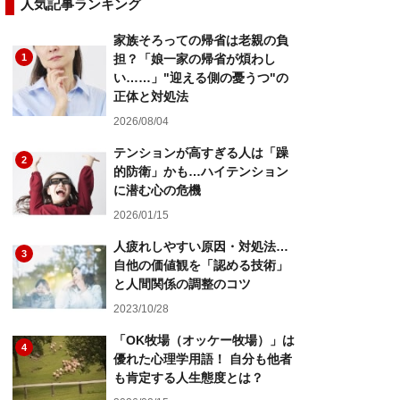
人気記事ランキング
家族そろっての帰省は老親の負
1
担？「娘一家の帰省が煩わし
い……」"迎える側の憂うつ"の
正体と対処法
2026/08/04
テンションが高すぎる人は「躁
2
的防衛」かも…ハイテンション
に潜む心の危機
2026/01/15
人疲れしやすい原因・対処法…
3
自他の価値観を「認める技術」
と人間関係の調整のコツ
2023/10/28
「OK牧場（オッケー牧場）」は
4
優れた心理学用語！ 自分も他者
も肯定する人生態度とは？