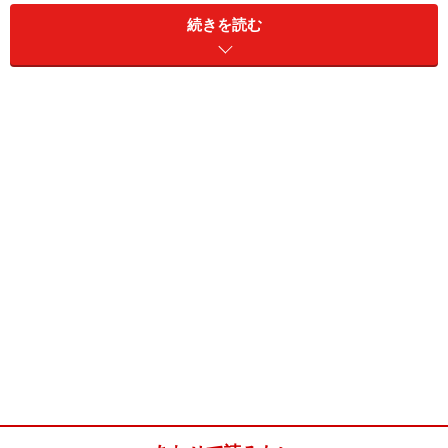
続きを読む
小豆粒あん(4人分)
■
主材料
あずき
250g
ざらめ
250g
塩
ひとつまみ＋少々
水
適量
ザラメを使いましたが、他の砂糖でもかまいません。
小豆粒あんの作り方・手順
■
小豆を炊く（ゆで小豆を作る）