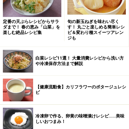
定番の天ぷらレシピからサラ
旬の新玉ねぎを味わい尽く
ダまで！ 春の恵み「山菜」を
す！ 丸ごと楽しめる簡単レシ
楽しむ絶品レシピ集
ピ＆変わり種スイーツアレン
ジも
白菜レシピ11選！ 大量消費レシピから洗い方
や冷凍保存方法まで解説
【健康流動食】カリフラワーのポタージュレシ
ピ
冷凍卵で作る、卵黄の味噌漬けレシピ……美味
沸騰したら差し水をする（2回くり返す）
2
しいおつまみ！