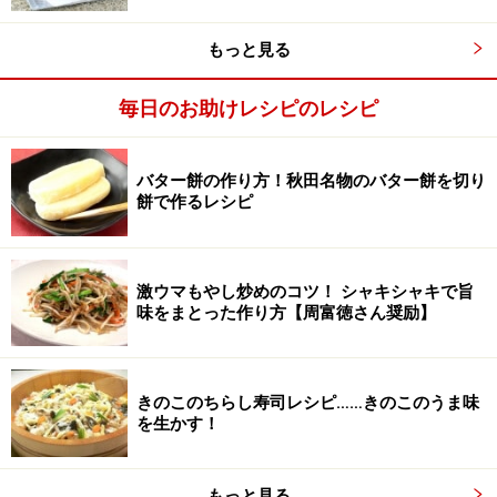
もっと見る
湯が小豆色になればザルにあけ、水で洗う
3
毎日のお助けレシピのレシピ
湯が薄い小豆色になるまで煮たらザルにあけ、水洗いを
する。
バター餅の作り方！秋田名物のバター餅を切り
餅で作るレシピ
激ウマもやし炒めのコツ！ シャキシャキで旨
味をまとった作り方【周富徳さん奨励】
きのこのちらし寿司レシピ……きのこのうま味
を生かす！
もっと見る