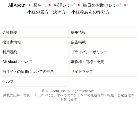
>
>
>
>
All About
暮らし
料理レシピ
毎日のお助けレシピ
小豆の煮方・炊き方……小豆粒あんの作り方
会社概要
採用情報
投資家情報
広告掲載
利用規約
プライバシーポリシー
All Aboutについて
著作権・商標・免責
当サイトの情報についての注意
サイトマップ
ヘルプ
© All About, Inc. All rights reserved.
掲載の記事・写真・イラストなど、すべてのコンテンツの無断複写・転載・公衆送信等
を禁じます
小豆が柔らかくなれば火を止める
6