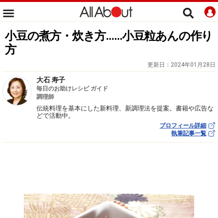
小豆の煮方・炊き方……小豆粒あんの作り
方
更新日：
2024年01月28日
大石 寿子
毎日のお助けレシピ ガイド
調理師
伝統料理を基本にした新料理、新調理法を提案。書籍や広告な
どで活動中。
プロフィール詳細
執筆記事一覧