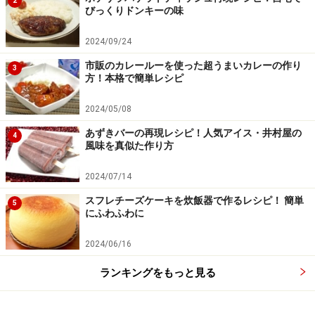
2
びっくりドンキーの味
2024/09/24
市販のカレールーを使った超うまいカレーの作り
3
方！本格で簡単レシピ
2024/05/08
あずきバーの再現レシピ！人気アイス・井村屋の
4
風味を真似た作り方
2024/07/14
スフレチーズケーキを炊飯器で作るレシピ！ 簡単
5
にふわふわに
途中、こまめにアクを取り除く
5
小豆が顔を出さないように水を足しつつ、こまめにアク
2024/06/16
を取り除きながら、柔らかくなるまで煮る。
ランキングをもっと見る