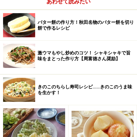
あわせて読みたい
小豆を洗い、たっぷりの水で煮る
1
小豆は洗って鍋に入れ、たっぷり水を入れて中火にかけ
バター餅の作り方！秋田名物のバター餅を切り
餅で作るレシピ
て沸騰させる。
激ウマもやし炒めのコツ！ シャキシャキで旨
味をまとった作り方【周富徳さん奨励】
きのこのちらし寿司レシピ……きのこのうま味
を生かす！