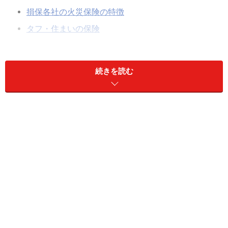
損保各社の火災保険の特徴
タフ・住まいの保険
住まいの保険
ホームプロテクト総合保険
続きを読む
安心あっとホーム
iehoいえほ
セコム安心マイホーム保険
じぶんでえらべる火災保険
THE すまいの保険
ソニー損保の新ネット火災保険
住まいのプロテクト総合保険
トータルアシスト住まいの保険
住宅安心保険