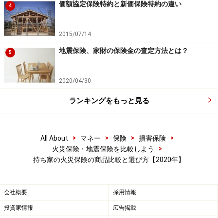
価額協定保険特約と新価保険特約の違い
少ないノンスモーカー割引、新築割引（築10年未満）も
4
ある。
2015/07/14
充実のハウスサポートサービスで、水回りや鍵、電機関
地震保険、家財の保険金の査定方法とは？
5
係のトラブルにも対処している。
2020/04/30
ホームプロテクト総合保険（AIG損害保険）
ランキングをもっと見る
補償の異なるプランから選択するタイプの火災保険で、
プランはAからFまで6つある。保険期間2年以上はWEB割
>
>
>
>
All About
マネー
保険
損害保険
引やオール電化住宅割引、築浅割引、消火設備割引など
>
火災保険・地震保険を比較しよう
持ち家の火災保険の商品比較と選び方【2020年】
がある。
会社概要
採用情報
安心あっとホーム（共栄火災海上保険）
投資家情報
広告掲載