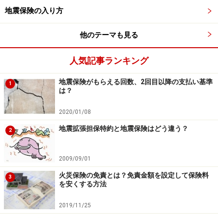
地震保険の入り方
タフ・住まいの保険（あいおいニッセイ同
和損保）
他のテーマも見る
補償内容の異なる5つのプランから選択可能（通常3つで
人気記事ランキング
共同住宅ではセレクトプランが2つ増える）。
地震保険がもらえる回数、2回目以降の支払い基準
1
は？
地震火災費用保険金の割合を30％、50％に増やすこと
で、地震災害等の火災による損害を地震保険と併せて
2020/01/08
100％の補償にできる。
地震拡張担保特約と地震保険はどう違う？
2
2009/09/01
住まいの保険（SBI損害保険）
火災保険の免責とは？免責金額を設定して保険料
3
火災・落雷・破裂及び爆発を基本補償としてそれ以外は
を安くする方法
補償を選択できる火災保険。WEB上で簡易見積も可能。
2019/11/25
適用が少なくなっているオール電化住宅割引や業界では