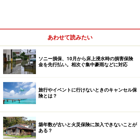
GK すまいの保険
ホームアシスト
火災保険は費用保険金や住宅周辺リスクもチェック
火災保険の商品内容を比較をした一覧表を使って、損保
あわせて読みたい
各社の火災保険・地震保険の個別の内容や商品性の違い
などについて各社の商品の特徴のコメントを入れながら
ソニー損保、10月から床上浸水時の損害保険
解説します。
金を先行払い。相次ぐ集中豪雨などに対応
火災保険・地震保険の直近の業界動向
旅行やイベントに行けないときのキャンセル保
険とは？
火災保険及び地震保険は、保険料率の改定が続いていま
す。いずれも全国平均では保険料がアップとなる改定で
負担が続いています。ここ数年の火災保険と地震保険の
築年数が古いと火災保険に加入できないことが
改定及び予定は下記のとおりです。
ある？
2015年10月 火災保険改定