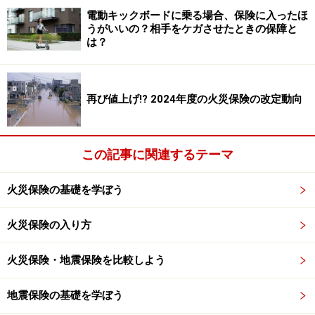
電動キックボードに乗る場合、保険に入ったほ
うがいいの？相手をケガさせたときの保障と
は？
火災保険の商品比較一覧
＊自己負担額は0円に設定しても破損・汚損には数千円
再び値上げ!? 2024年度の火災保険の改定動向
～1万円程度の金額が付帯するのが一般的です。
この記事に関連するテーマ
補償プランの設計の仕方、割引、免責金額（自己負担
額）の決め方などがかなり違うのが分かると思います。
火災保険の基礎を学ぼう
火災保険の入り方
損保各社の火災保険の特徴・ポイント
火災保険・地震保険を比較しよう
先ほどの火災保険の比較表を踏まえて、損保各社の商品
ごとの特徴についてコメントします（順不同）。
地震保険の基礎を学ぼう