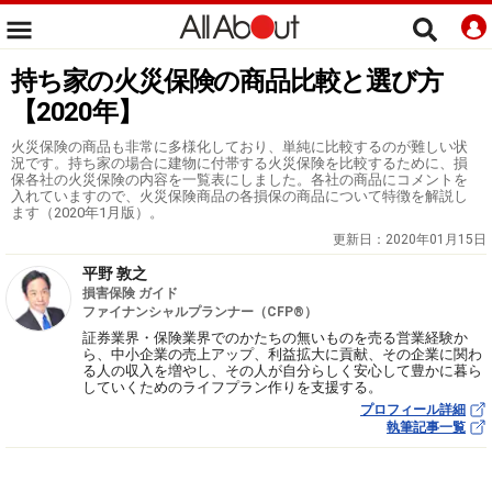
持ち家の火災保険の商品比較と選び方
【2020年】
火災保険の商品も非常に多様化しており、単純に比較するのが難しい状
況です。持ち家の場合に建物に付帯する火災保険を比較するために、損
保各社の火災保険の内容を一覧表にしました。各社の商品にコメントを
入れていますので、火災保険商品の各損保の商品について特徴を解説し
ます（2020年1月版）。
更新日：
2020年01月15日
平野 敦之
損害保険 ガイド
ファイナンシャルプランナー（CFP®）
証券業界・保険業界でのかたちの無いものを売る営業経験か
ら、中小企業の売上アップ、利益拡大に貢献、その企業に関わ
る人の収入を増やし、その人が自分らしく安心して豊かに暮ら
していくためのライフプラン作りを支援する。
プロフィール詳細
執筆記事一覧