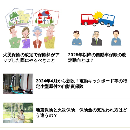
2017年01月 地震保険改定（3段階1回目）
2019年01月 地震保険改定（3段階2回目）
2019年10月 火災保険改定
＊地震保険は各社一律同内容の改定ですが、火災保険の
場合各社で違いがある点を考慮してください。
火災保険の改定で保険料がア
2025年以降の自動車保険の改
ップした際にやるべきこと
定動向とは？
さらに地震保険は3段階3回目の改定、火災保険も次の改
定の届け出が出されている状況です。
2024年4月から新設！電動キックボード等の特
定小型原付の自賠責保険
火災保険の商品比較表
早速、各社の火災保険の補償プランについてまとめたも
地震保険と火災保険、保険金の支払われ方はど
う違うの？
のを確認していきましょう。（2020年1月10日時点）。