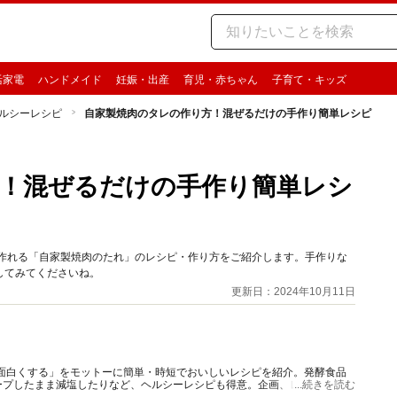
活家電
ハンドメイド
妊娠・出産
育児・赤ちゃん
子育て・キッズ
ルシーレシピ
自家製焼肉のタレの作り方！混ぜるだけの手作り簡単レシピ
！混ぜるだけの手作り簡単レシ
に作れる「自家製焼肉のたれ」のレシピ・作り方をご紹介します。手作りな
してみてくださいね。
更新日：2024年10月11日
料理を面白くする」をモットーに簡単・時短でおいしいレシピを紹介。発酵食品
ープしたまま減塩したりなど、ヘルシーレシピも得意。企画、レシピ開発、
...続きを読む