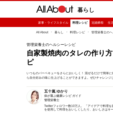
暮らし
家事・ライフスタイル
料理レシピ
冠婚葬祭
生
All About
暮らし
料理レシピ
管理栄養士のヘ
管理栄養士のヘルシーレシピ
自家製焼肉のタレの作り方
ピ
いつものバーベキューをさらにおいしく！ 混ぜるだけで簡単
ら自分好みの味に仕上げることができますよ。ぜひチャレンジ
五十嵐 ゆかり
体が喜ぶ健康レシピ ガイド
管理栄養士
Twitterフォロワー数10万人。 「アイデアで
を使用して料理をおいしくしたり、おいしさはキ