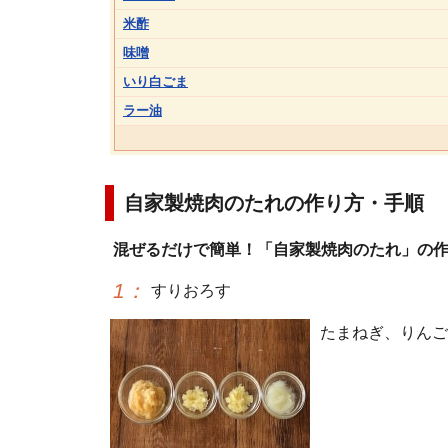
米酢
味噌
いり白ごま
ラー油
自家製焼肉のたれの作り方・手順
混ぜるだけで簡単！「自家製焼肉のたれ」の
1
：
すりおろす
たまねぎ、りんご