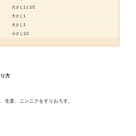
大さじ1と1/2
大さじ1
大さじ1
小さじ1/2
作り方
、生姜、ニンニクをすりおろす。