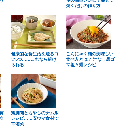
り
キの簡単レシピ！混ぜて
焼くだけの作り方
健康的な食生活を送るコ
こんにゃく麺の美味しい
ツ5つ……これなら続け
食べ方とは？ 汁なし黒ゴ
られる！
マ坦々麺レシピ
質
鶏胸肉ともやしのナムル
ウ
レシピ……安ウマ食材で
常備菜！