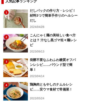
人気記事ランキング
だしパックの作り方・レシピ！
1
材料3つで簡単手作りのヘルシー
だし
2024/04/28
こんにゃく麺の美味しい食べ方
2
とは？ 汁なし黒ゴマ坦々麺レシ
ピ
2023/09/13
発酵不要なふわふわ糖質オフパ
3
ンレシピ……パウンド型で簡
単！
2023/04/14
鶏胸肉ともやしのナムルレシ
4
ピ……安ウマ食材で常備菜！
2022/05/24