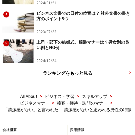
2024/01/21
ただしスタイリング剤を使う場合、つけすぎてベタつい
ビジネス文書での日付の位置は？ 社外文書の書き
た髪は不潔な印象になるので注意してください。
4
方のポイント9つ
2023/07/22
清潔感がないと思われる理由3：伸びた爪・
上司・部下の結婚式、服装マナーは？男女別の良
5
汚れた爪、ささくれた指先
い例とNG例
伸びた爪や汚れた爪は、不潔で清潔感がない人と思われ
2024/12/24
る代表格です。
ランキングをもっと見る
爪の長さがそろっていないのも、清潔感に欠けます。
また、爪周りにささくれがあっても、あまり気にしない
>
>
>
All About
ビジネス・学習
スキルアップ
という男性は多いかと思いますが、指先は結構人目につ
>
>
ビジネスマナー
接客・接待・訪問のマナー
「清潔感がない」と言われた……清潔感がないと思われる男性の特徴
くところです。
ハンドクリームをつけてマッサージをするなど、血行を
会社概要
採用情報