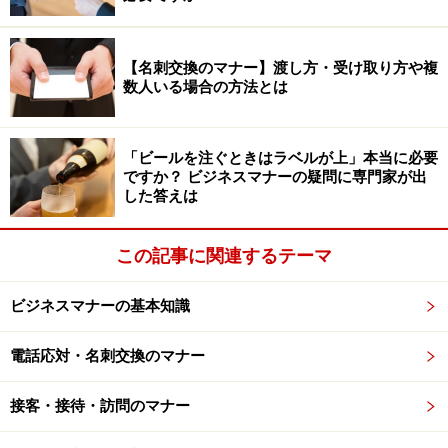
脂汚れを落とそうとして、力を入れてゴシゴシと洗顔し
ていませんか？
皮脂は取りすぎると、余計に皮膚が脂を出して顔がテカ
【名刺交換のマナー】渡し方・受け取り方や複
数人いる場合の方法とは
る原因になります。
また、必要以上に一日に何回も洗顔すると、必要な皮脂
「ビールを注ぐときはラベルが上」本当に必要
ですか？ ビジネスマナーの疑問に専門家が出
まで取り除かれ、乾燥して粉がふいたような肌になる場
した答えは
合もあります。
この記事に関連するテーマ
健康的な肌には、水分と油分のバランスが大切です。
顔を洗う際には、洗顔料をよく泡立てて、やさしくクル
ビジネスマナーの基本知識
クルと泡で汚れを浮き上がらせる感覚で洗います。
電話応対・名刺交換のマナー
すすぎ残しも肌トラブルのもとになるので、水かぬるま
湯でしっかりとすすぐことも大切です。肌を健康に保つ
接客・接待・訪問のマナー
ことで、清潔感のある印象になります。