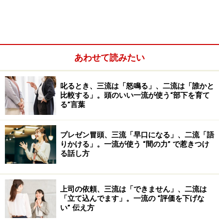
善ポイントを解説します。
＜目次＞
1：脂ぎった肌、乾燥して粉をふいた肌
あわせて読みたい
叱るとき、三流は「怒鳴る」、二流は「誰かと
比較する」。頭のいい一流が使う“部下を育て
る”言葉
プレゼン冒頭、三流「早口になる」、二流「語
りかける」。一流が使う “間の力” で惹きつけ
る話し方
上司の依頼、三流は「できません」、二流は
「立て込んでます」。一流の “評価を下げな
2：寝ぐせのついた髪、伸びた髪
い” 伝え方
3：伸びた爪・汚れた爪、ささくれた指先