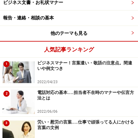
ビジネス文書・お礼状マナー
報告・連絡・相談の基本
清潔感がないと思われる理由2：寝ぐせのつ
いた髪、伸びた髪
他のテーマも見る
「毎日髪を洗っているし、フケも出ていないから、身だ
人気記事ランキング
しなみは大丈夫」と思っていませんか？
ビジネスマナー！言葉遣い・敬語の注意点。間違
1
たとえ毎日髪を洗っていても、フケが出ていなくても、
いや例文つき
髪に寝ぐせがついている場合や、伸びた髪をそのままに
2022/04/23
しているのはだらしない印象で、清潔感がない人と思わ
電話対応の基本……担当者不在時のマナーや伝言方
れてしまいます。
2
法とは
寝ぐせのついた髪は、スタイリング剤で簡単に整えるこ
2022/06/06
とができます。
労い・慰労の言葉……仕事で頑張ってる人にかける
3
また、髪は小まめにカットするよう心がけましょう。
言葉の文例