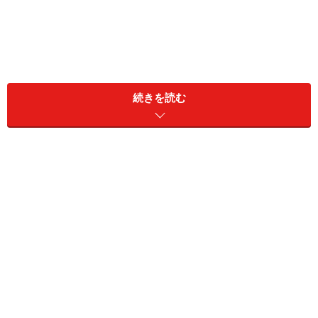
続きを読む
清潔感は、その人が他人に与える見た目の印象が大きく
影響します。
「清潔」と「清潔感」は違います
。
毎日風呂に入って清潔にしていても、「清潔感」がない
と人に不快感を与える原因となってしまいます。
あなたは大丈夫ですか？
「清潔感がない」と思われてしまう男性の共通点と、改