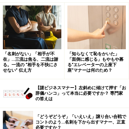
4：歯の汚れ
5：服装の汚れや傷みなど
見た目から受ける情報が、清潔感に大きく影響す
る！
「名刺がない」「相手が不
「知らなくて恥をかいた」
在」…三流は焦る、二流は謝
「面倒に感じる」もやもや募
清潔感がないと思われる理由1：脂ぎった
る。一流の “相手を不快にさ
る“エレベーターの上座下
肌、乾燥して粉をふいた肌
せない” 伝え方
座”マナーは何のため？
【謎ビジネスマナー】左斜めに傾けて押す「お
辞儀ハンコ」って本当に必要ですか？ 専門家
清潔感は見た目の印象が大きく影響します。
の答えは
脂ぎった肌や乾燥して粉をふいた肌など、肌が汚いと清
潔感がないと思われてしまいます。
「どうぞどうぞ」「いえいえ」譲り合い合戦で
コントのよう…名刺を下から出すマナー、正直
必要ですか？