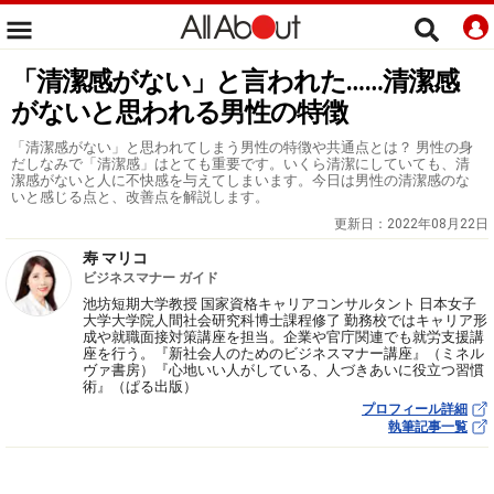
「清潔感がない」と言われた……清潔感
がないと思われる男性の特徴
「清潔感がない」と思われてしまう男性の特徴や共通点とは？ 男性の身
だしなみで「清潔感」はとても重要です。いくら清潔にしていても、清
潔感がないと人に不快感を与えてしまいます。今日は男性の清潔感のな
いと感じる点と、改善点を解説します。
更新日：
2022年08月22日
寿 マリコ
ビジネスマナー ガイド
池坊短期大学教授 国家資格キャリアコンサルタント 日本女子
大学大学院人間社会研究科博士課程修了 勤務校ではキャリア形
成や就職面接対策講座を担当。企業や官庁関連でも就労支援講
座を行う。『新社会人のためのビジネスマナー講座』（ミネル
ヴァ書房）『心地いい人がしている、人づきあいに役立つ習慣
術』（ぱる出版）
プロフィール詳細
執筆記事一覧