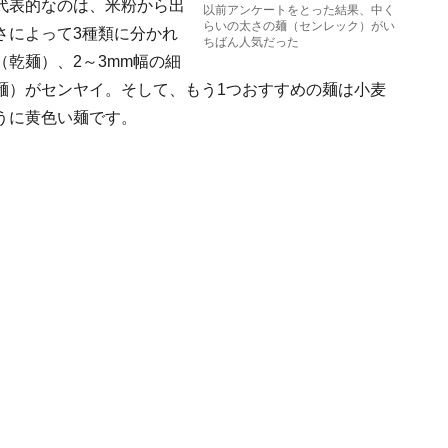
代表的なのは、米粉から出
以前アンケートをとった結果、中く
らいの太さの麺（センレック）がい
さによって3種類に分かれ
ちばん人気だった
乾麺）、2～3mm幅の細
麺）がセンヤイ。そして、もう1つおすすめの麺は小麦
うに黄色い麺です。