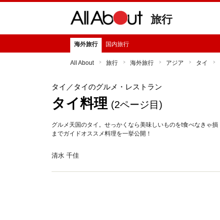
旅行
海外旅行
国内旅行
All About
旅行
海外旅行
アジア
タイ
タイ
／タイのグルメ・レストラン
タイ料理
(2ページ目)
グルメ天国のタイ。せっかくなら美味しいものをt食べなきゃ損
までガイドオススメ料理を一挙公開！
清水 千佳