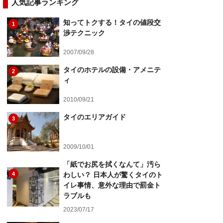
人気記事ランキング
知ってトクする！タイの値段交
1
渉テクニック
2007/09/28
タイのホテルの設備・アメニテ
2
ィ
2010/09/21
タイのエリアガイド
3
2009/10/01
「紙でお尻を拭くなんて」汚ら
4
わしい？ 日本人が驚くタイのト
イレ事情、意外な理由で罰金ト
ラブルも
2023/07/17