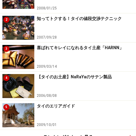
ホームページ
」を確認するなど、安全確保に十分注意を払ってく
2008/01/25
ださい。
知ってトクする！タイの値段交渉テクニック
2
次のページへ
1
/
4
2007/09/28
喜ばれてキレイになれるタイ土産「HARNN」
3
2009/03/14
【タイのお土産】NaRaYaのサテン製品
4
2006/08/08
タイのエリアガイド
5
2009/10/01