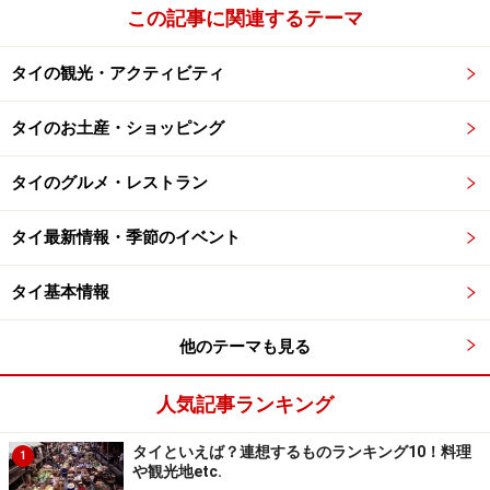
この記事に関連するテーマ
■ゲーン・マッサマン
（イスラム風カレー）
タイの観光・アクティビティ
イスラム教徒の多いタイ南部でよく食べられるカレーで
す。砂糖やピーナッツがふんだんに使われているため甘
タイのお土産・ショッピング
みが強く、辛い味が苦手な日本人には一番食べやすいカ
レーかもしれません。主な具は鶏肉。
タイのグルメ・レストラン
タイ最新情報・季節のイベント
■ゲーン・パネン
色はレッドカレーと似ているのですが、一番水分が少な
タイ基本情報
く具にカレーが絡まっている感じです。カレーというよ
りご飯によく合うおかずとして注文されることが多いの
他のテーマも見る
がこのゲーン・パネン。よく使われる具に牛肉や豚肉が
あげられます。
人気記事ランキング
※記事内容は執筆時点のものです。最新の内容をご確認くださ
タイといえば？連想するものランキング10！料理
1
い。
や観光地etc.
※海外を訪れる際には最新情報の入手に努め、「
外務省 海外安全