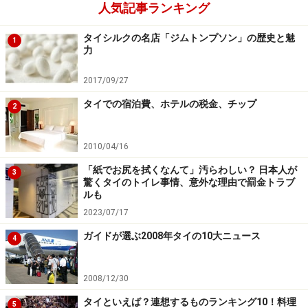
人気記事ランキング
タイシルクの名店「ジムトンプソン」の歴史と魅
1
力
2017/09/27
タイでの宿泊費、ホテルの税金、チップ
2
2010/04/16
「紙でお尻を拭くなんて」汚らわしい？ 日本人が
3
驚くタイのトイレ事情、意外な理由で罰金トラブ
ルも
2023/07/17
ガイドが選ぶ2008年タイの10大ニュース
4
2008/12/30
タイといえば？連想するものランキング10！料理
5