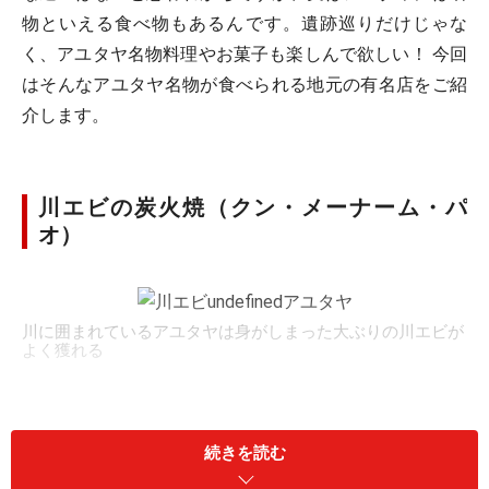
物といえる食べ物もあるんです。遺跡巡りだけじゃな
く、アユタヤ名物料理やお菓子も楽しんで欲しい！ 今回
はそんなアユタヤ名物が食べられる地元の有名店をご紹
介します。
川エビの炭火焼（クン・メーナーム・パ
オ）
川に囲まれているアユタヤは身がしまった大ぶりの川エビが
よく獲れる
アユタヤで一番知られている名物料理は川エビの炭火焼
（タイ語：クン・メーナーム・パオ）。クンはエビ、メ
続きを読む
ーナームは川、パオは炭火焼を意味します。全長30cm以
上はある川エビをチャオプラヤー川沿いのレストランで