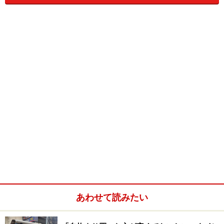
かぶりつくのがアユタヤグルメの真骨頂とも言えるでし
ょう。
バンコクでも川エビの炭火焼が食べられるレストランは
何軒かありますが、食通のタイ人の友人たちによると
「アユタヤで食べる川エビが一番、大きくて新鮮。身も
しまっていて味も良い！」とのこと。値段の相場はどこ
も1匹400～600バーツ（約1120～1680円）。
川エビが食べられる川沿いのレストランは何軒かアユタ
ヤ島内にありますが、有名なのはこの2軒です。
川エビレストラン1 バーンマイリムナーム
あわせて読みたい