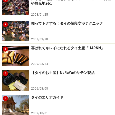
や観光地etc.
定休日：無休
アクセス：アユタヤ中心部からトゥクトゥクで12～3分
2008/01/25
知ってトクする！タイの値段交渉テクニック
※記事内容は執筆時点のものです。最新の内容をご確認くださ
2
い。
※海外を訪れる際には最新情報の入手に努め、「
外務省 海外安全
ホームページ
」を確認するなど、安全確保に十分注意を払ってく
2007/09/28
ださい。
喜ばれてキレイになれるタイ土産「HARNN」
3
次のページへ
1
/
3
2009/03/14
【タイのお土産】NaRaYaのサテン製品
4
2006/08/08
タイのエリアガイド
5
2009/10/01