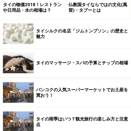
アクセス：アユタヤ中心部からトゥクトゥクで約10分
タイの物価2018！レストラン
仏教国タイならではの文化(風
や日用品・水の相場は？
習)・タブーとは
タイシルクの名店「ジムトンプソン」の歴史と
魅力
川エビレストラン2 ペークルンガオ
タイのマッサージ・スパの予算とチップの相場
アユタヤの川エビはエビ味噌も濃厚で量が多いのだそう！
チャオプラヤー川沿いにあるタイ料理レストラン。1966
バンコクの人気スーパーマーケットでお土産を
年から営業しているレトロな雰囲気のレストランです。
買おう！
ちょうどガイドが乗ったタイ国際航空の機内誌に「アユ
タヤで行くべき有名店」としても紹介されていたので、
かなり知られているレストランなのでしょう。
タイの雨季はいつ？観光旅行の楽しみ方と注意
点