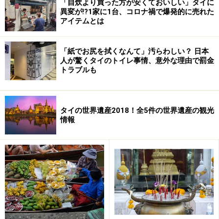
「自炊より買った方が安くておいしい」タイに
異変が!?1家に1台、コロナ禍で爆発的に売れた
エアコンの効いた室内の席もあるが、せっかくアユタヤに来
アイテムとは
たら川沿いのテラス席で食事を楽しみたい
地元のタイ人だけでなくアユタヤに勤務している日本人
「紙でお尻を拭くなんて」汚らわしい？ 日本
駐在員たちにも人気のあるレストラン。アユタヤ中心部
人が驚くタイのトイレ事情、意外な理由で罰金
トラブルも
から近いということ、大きなテーブル席が多いこともあ
り平日でも6～8人のグループ客でにぎわっていて活気が
あります。川エビ以外にも一般的なタイ料理も食べられ
タイの世界遺産2018！全5件の世界遺産の観光
ます。
情報
＜DATA＞
■
Baan Mai Rim Naam
(バーンマイリムナーム） 住所：
43/1 Uuthong Prathuchai, Ayutthaya
TEL：086-135-1171
営業時間：10:00～22:30
定休日：無休