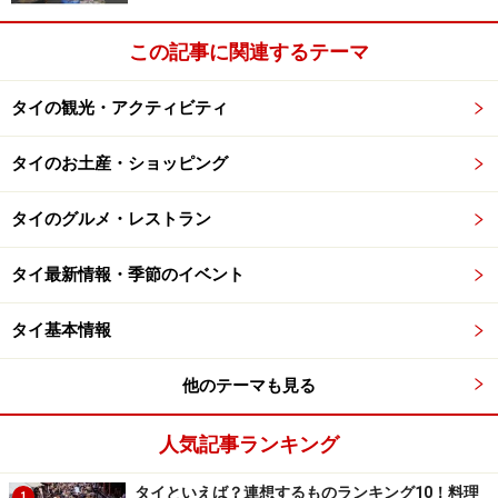
この記事に関連するテーマ
看板メニューだけあって他のレストランとは一味もふた味も
違った味わいのあるグリーンカレー
タイの観光・アクティビティ
バーンマイリムナームに比べると静かなエリアにあるの
で、少人数でゆっくり落ち着いて食事をしたい人におす
タイのお土産・ショッピング
すめです。川エビ以外にもゲーンキアオワーン・ルーク
チンプラー（魚のすり身グリーンカレー）も看板料理。
タイのグルメ・レストラン
魚のすり身のぷりぷりとした食感とグリーンカレーの濃
厚な味わいはここでしか味わうことのできない逸品で
タイ最新情報・季節のイベント
す。
タイ基本情報
＜DATA＞
他のテーマも見る
■Phee Krung Kao(ペークルンガオ）
住所：4 U-Thong Rd, Amphur Muang, Ayutthaya
人気記事ランキング
TEL：035-241-555
営業時間：9:00～21:00
タイといえば？連想するものランキング10！料理
1