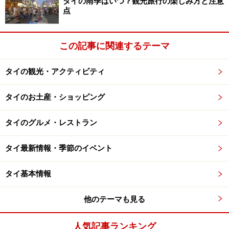
タイの雨季はいつ？観光旅行の楽しみ方と注意
点
どのレシピを見てもちょっと難しそうなプーパッポンカ
リーでしたが、i-chefという調味料ブランドから「プー
この記事に関連するテーマ
パッポンカリーのペースト」が販売されています。卵に
このペーストを入れて、油をひいたフライパンで炒めて
タイの観光・アクティビティ
カニ（ガイドは日本ではカニ缶を使用）を入れて火を通
し終了。大げさでもなんでもなく本当に3分であのプー
タイのお土産・ショッピング
パッポンカリーが自宅で作れてしまいます。
タイのグルメ・レストラン
タイ最新情報・季節のイベント
タイ基本情報
ゲーン・マッサマン
他のテーマも見る
人気記事ランキング
煮崩れしづらいじゃがいもを使うとより美味しく仕上がる