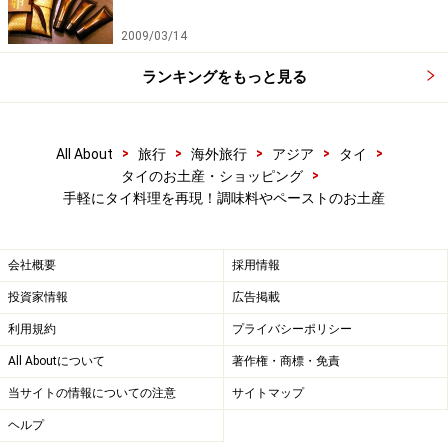
ださい。
2009/03/14
ランキングをもっと見る
次のページへ
1
/
2
>
>
>
>
>
All About
旅行
海外旅行
アジア
タイ
>
タイのお土産・ショッピング
手軽にタイ料理を再現！調味料やペーストのお土産
会社概要
採用情報
投資家情報
広告掲載
利用規約
プライバシーポリシー
All Aboutについて
著作権・商標・免責
当サイトの情報についての注意
サイトマップ
ヘルプ