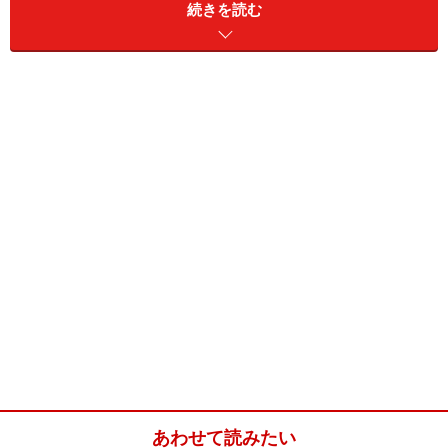
続きを読む
で買う必要はないかもしれません。
今回はあえてカレーも定番をのぞいて「日本人の口に合
う」、更に「簡単（10分以内で日本にある食材で調理で
きる）で美味しい」「安い（どれも1袋20～40バーツ程
度）」タイ料理の素（ペーストやパウダー）をご紹介し
ていきます。
あわせて読みたい