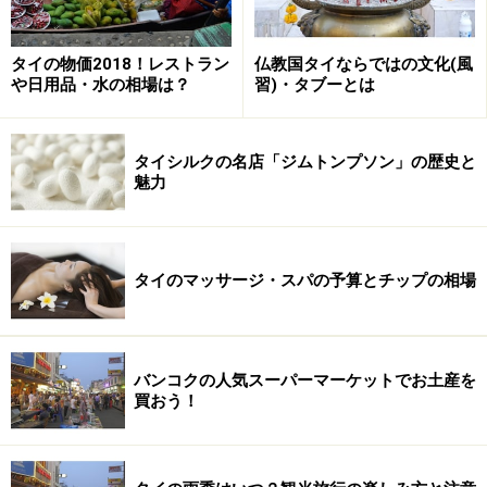
最後に自分好みの味に調えるためのナンプラー（魚醤）
とココナッツミルクはタイ料理の基本となるので、常備
タイの物価2018！レストラン
仏教国タイならではの文化(風
しておくと便利。最近では日本のスーパーでも簡単に手
や日用品・水の相場は？
習)・タブーとは
に入るようになりました。
タイシルクの名店「ジムトンプソン」の歴史と
魅力
プーパッポンカリー
タイのマッサージ・スパの予算とチップの相場
ココナッツミルクを使用しないため、タイ料理を作り慣れて
いない友人にもお土産として喜ばれる
「タイに来た日本人は必ずこれを食べるよね」とタイ人
バンコクの人気スーパーマーケットでお土産を
が言うほど、日本人旅行者に大人気タイ料理「プーパッ
買おう！
ポンカリー（カニの卵とじカレー）」。ふわふわタマゴ
とカニの相性が抜群で、タイで食べた人は日本でもあの
味を再現したい、と思っている人も多いはずです。