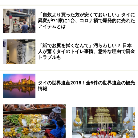
「自炊より買った方が安くておいしい」タイに
異変が!?1家に1台、コロナ禍で爆発的に売れた
ペーストがあれば本当に簡単に本場タイ料
アイテムとは
理の味が再現できる！
「紙でお尻を拭くなんて」汚らわしい？ 日本
人が驚くタイのトイレ事情、意外な理由で罰金
トラブルも
本場タイのレストランや屋台にはかなわなが、かなり本格的
な味が期待できるペースト類
ペーストにはすり潰されたパクチー、コブミカンの葉、
タイの世界遺産2018！全5件の世界遺産の観光
情報
レモングラス、唐辛子などが含まれていて（ペーストに
よって中身は異なります）、ココナッツミルクと野菜、
肉などの具を加えるだけで本場の味ができあがります。
簡単で気軽に作れると、最近日本でも自宅で作る人が増
えています。