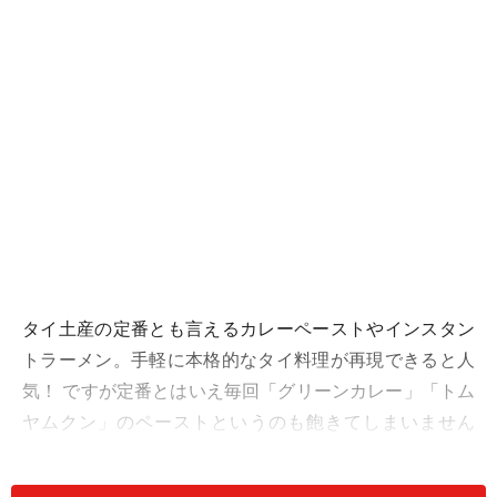
タイ土産の定番とも言えるカレーペーストやインスタン
トラーメン。手軽に本格的なタイ料理が再現できると人
気！ ですが定番とはいえ毎回「グリーンカレー」「トム
ヤムクン」のペーストというのも飽きてしまいません
か？ グリーンカレー、レッドカレー、イエローカレーは
今は日本のスーパーでも簡単に手に入るのであえてタイ