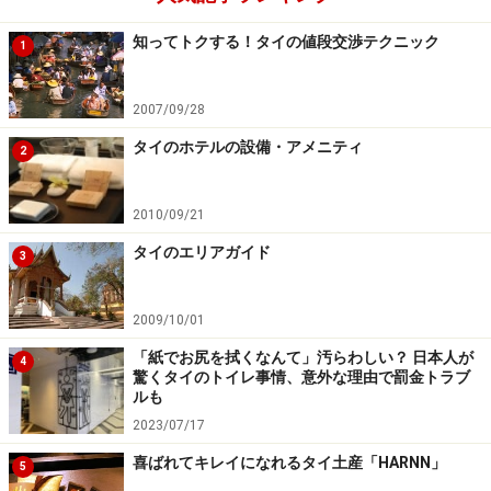
「CNNのサイトで世界一美味しい料理と称されたカレ
知ってトクする！タイの値段交渉テクニック
1
ー」としてここ数年、世界的に人気と知名度を誇るマッ
サマン。じゃがいもと鶏肉をとろっと煮込んだタイカレ
2007/09/28
ーの一種です。深いコクと上質な甘みが感じられるカレ
タイのホテルの設備・アメニティ
2
ーで、辛みは他のカレーほど強くありません。
2010/09/21
このマッサマンカレーも実は簡単。ジャガイモと鶏肉、
タイのエリアガイド
そしてココナッツミルクさえあればペーストと具を炒
3
め、ココナッツミルクと水を適量入れて数分煮込めば終
了。
2009/10/01
「紙でお尻を拭くなんて」汚らわしい？ 日本人が
4
驚くタイのトイレ事情、意外な理由で罰金トラブ
ルも
※記事内容は執筆時点のものです。最新の内容をご確認くださ
2023/07/17
い。
喜ばれてキレイになれるタイ土産「HARNN」
※海外を訪れる際には最新情報の入手に努め、「
外務省 海外安全
5
ホームページ
」を確認するなど、安全確保に十分注意を払ってく