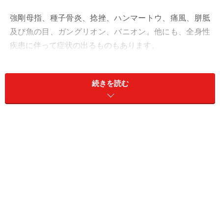
強剛母指、種子骨炎、捻挫、ハンマートウ、痛風、胼胝
及び魚の目、ガングリオン、バニオン。他にも、全身性
疾患に伴って症状の出るものもあります。
強い痛みや変形、腫れがある場合にはなるべく早く病院
続きを読む
へ行き、診察をうけることが大切です。しかし痛みがそ
れほど強くないと、ついつい我慢してしまいがちな足の
痛み。見た目にも変わったところはないし、何で痛いの
か分からない、病院に行ってもどこにも異常はないと言
われるケースもあります。親指の付け根の痛みを起こす
原因を、足と靴の両方から見ていきましょう。