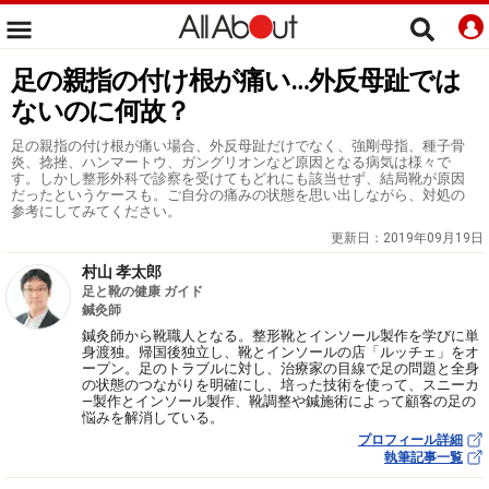
足の親指の付け根が痛い…外反母趾では
ないのに何故？
足の親指の付け根が痛い場合、外反母趾だけでなく、強剛母指、種子骨
炎、捻挫、ハンマートウ、ガングリオンなど原因となる病気は様々で
す。しかし整形外科で診察を受けてもどれにも該当せず、結局靴が原因
だったというケースも。ご自分の痛みの状態を思い出しながら、対処の
参考にしてみてください。
更新日：
2019年09月19日
村山 孝太郎
足と靴の健康 ガイド
鍼灸師
鍼灸師から靴職人となる。整形靴とインソール製作を学びに単
身渡独。帰国後独立し、靴とインソールの店「ルッチェ」をオ
ープン。足のトラブルに対し、治療家の目線で足の問題と全身
の状態のつながりを明確にし、培った技術を使って、スニーカ
―製作とインソール製作、靴調整や鍼施術によって顧客の足の
悩みを解消している。
プロフィール詳細
執筆記事一覧