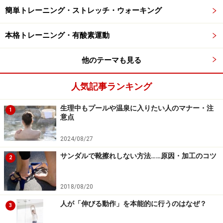
の親指でよくあるのは捻挫の一種である突き指です。ひ
簡単トレーニング・ストレッチ・ウォーキング
どい場合には腫れや熱感などを伴いますし、ぶつけたり
したことを忘れないでしょう。しかし、家の中や、サン
本格トレーニング・有酸素運動
ダル、つま先が開いている靴を履いたときにごく軽い力
他のテーマも見る
でぶつけただけでも突き指をすることはあります。その
ため、よくよく話を聞いていると、「そういえばぶつけ
人気記事ランキング
たかも……」と、やっと思い出される方もいるくらい、突
き指をしたきっかけ自体を忘れてしまっている場合も少
生理中もプールや温泉に入りたい人のマナー・注
1
意点
なくありません。日常生活に影響が出るような強い痛み
ではない場合が多いですが、関節の中がうずくような痛
2024/08/27
みが気になる程度にあり、なかなか痛みがなくならない
サンダルで靴擦れしない方法……原因・加工のコツ
2
ので心配になってしまう方が多いようです。
突き指ではない、親指が正常の範囲を超えて反らされた
2018/08/20
「過伸展」による障害である「第1中足指節関節捻挫」
人が「伸びる動作」を本能的に行うのはなぜ？
3
の場合は、強い痛みと機能障害を引き起こすので、強い