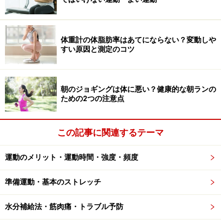
指が一番長い人よりも親指の負担は大きくなることがイ
メージできるでしょうし、ゆっくり歩く高齢者の方が負
体重計の体脂肪率はあてにならない？変動しや
担は小さく、ランニングなどで走る機会の多い人の方が
すい原因と測定のコツ
大きな負担が掛かりやすいのも、わかりやすい例かと思
います。
朝のジョギングは体に悪い？健康的な朝ランの
いずれにしても体重の多くを支えている大切な関節構造
ための2つの注意点
です。親指の付け根に痛みが出てしまった場合、生活に
も大きな影響が出てしまうことは言うまでもありませ
この記事に関連するテーマ
ん。
運動のメリット・運動時間・強度・頻度
足が原因の親指の付け根の痛み・病気
準備運動・基本のストレッチ
■突き指（捻挫）による痛み
水分補給法・筋肉痛・トラブル予防
こんなところを捻挫する？と思うかもしれませんが、足