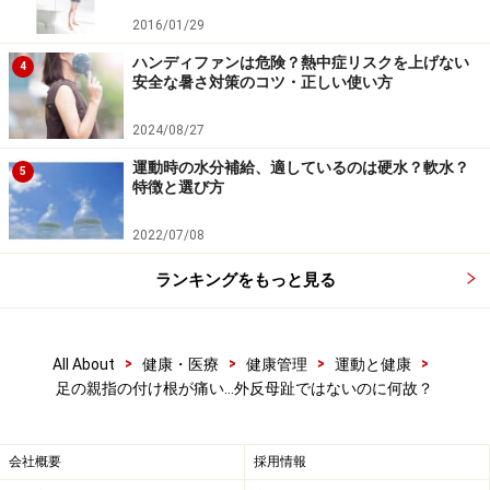
痛みが出た場合は受傷後すぐに病院を受診しましょう。
2016/01/29
ハンディファンは危険？熱中症リスクを上げない
4
■強剛母指・制限母指による痛み
安全な暑さ対策のコツ・正しい使い方
母指付け根を足の甲の報告である上側に動かせなくなく
2024/08/27
なっているか、動かしづらくなっている状態です。原因
は「骨棘（こっきょく）」という骨にできたトゲや関節
運動時の水分補給、適しているのは硬水？軟水？
5
特徴と選び方
の拘縮、変形など様々あるため、痛みが出る場所もみん
な同じではありません。歩くときの踏み返しで指を反ら
2022/07/08
すことができず、そのときに痛みが生じます。ひどくな
ランキングをもっと見る
ると立っているだけで強い痛みが現れることがありま
す。
>
>
>
>
All About
健康・医療
健康管理
運動と健康
親指の動きが悪かったら気づくでしょうと思われるかも
足の親指の付け根が痛い…外反母趾ではないのに何故？
しれませんが、
「強剛母指」という名前があまり知られていないこと
会社概要
採用情報
や、親指の末節の関節の動きが代償的に大きくなること