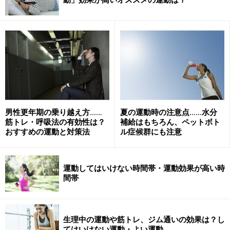
は想像が付くともいますが、その負担はどのくらいだと
思いますか？ 面白いことに、この関節にかかる負担の推
定値は、正常な歩行における体重の30～100％と、報告
によって変動がとても大きいのです。どの研究でも、人
によって大きく異なるということが、報告されていま
す。
男性更年期の乗り越え方……
夏の運動時の注意点……水分
何故人によってそんなに大きく変わるのでしょうか。そ
筋トレ・呼吸法の有効性は？
補給はもちろん、ペットボト
れは、計測モデルになった方の、足の形の違い、歩き
おすすめの運動と対策法
ル症候群にも注意
方、歩く早さなど様々な条件に影響を受けるからだと考
えられます。人によって母指に掛かる負担の大きさが違
運動してはいけない時間帯・運動効果が高い時
うということは、些細なことがきっかけで大きな痛みに
間帯
つながってしまう人もいれば、ちょっとしたことなら親
指に痛みが出ない人もいるということです。
生理中の運動や筋トレ、ジム通いの効果は？し
てはいけない運動・よい運動
足の形の違いでは、親指が一番長い人の方が、2番目の