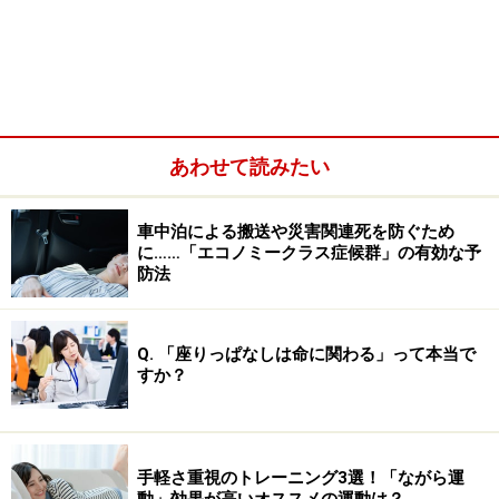
あわせて読みたい
車中泊による搬送や災害関連死を防ぐため
に……「エコノミークラス症候群」の有効な予
防法
足の親指の付け根にかかる負担は、人によ
って個人差が大きい
Q. 「座りっぱなしは命に関わる」って本当で
すか？
足の骨格と、親指の付け根に関係する名称
親指の付け根の関節は、「第1中足指節関節」と言いま
手軽さ重視のトレーニング3選！「ながら運
す。足の指の中でもこの部分に大きな負担が掛かること
動」効果が高いオススメの運動は？