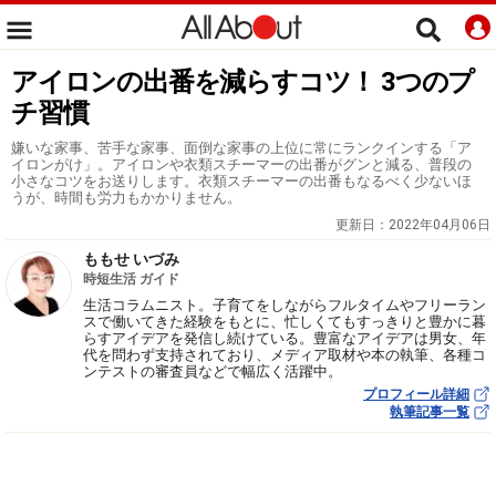
アイロンの出番を減らすコツ！ 3つのプ
チ習慣
嫌いな家事、苦手な家事、面倒な家事の上位に常にランクインする「ア
イロンがけ」。アイロンや衣類スチーマーの出番がグンと減る、普段の
小さなコツをお送りします。衣類スチーマーの出番もなるべく少ないほ
うが、時間も労力もかかりません。
更新日：
2022年04月06日
ももせ いづみ
時短生活 ガイド
生活コラムニスト。子育てをしながらフルタイムやフリーラン
スで働いてきた経験をもとに、忙しくてもすっきりと豊かに暮
らすアイデアを発信し続けている。豊富なアイデアは男女、年
代を問わず支持されており、メディア取材や本の執筆、各種コ
ンテストの審査員などで幅広く活躍中。
プロフィール詳細
執筆記事一覧