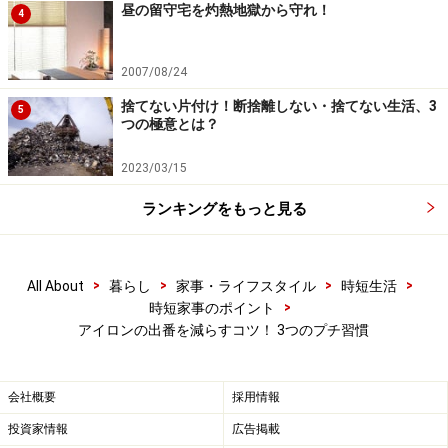
昼の留守宅を灼熱地獄から守れ！
4
洗濯物を挟んで両手でパンパン。平らなところに置いて手の
ひらでシワを伸ばす。これだけでもう効果大！
2007/08/24
捨てない片付け！断捨離しない・捨てない生活、3
5
つの極意とは？
2023/03/15
ランキングをもっと見る
パタパタほぐしただけではくしゃくしゃシワシワだったパジ
ャマも、たたんでパンパンしただけで、これだけきれいに！
さらに、ここでもう一工夫。ベランダなど干し場に移動
>
>
>
>
All About
暮らし
家事・ライフスタイル
時短生活
する時に、重ねた洗濯物は上下を入れ替えてカゴに移し
>
時短家事のポイント
ます。上にあった洗濯物も、重力でシワが伸びていきま
アイロンの出番を減らすコツ！ 3つのプチ習慣
す。
会社概要
採用情報
何もせずに干すよりも、この3ステップをしておくとシ
投資家情報
広告掲載
ワのつき方が違います。ちょっと面倒……と思うかもしれ