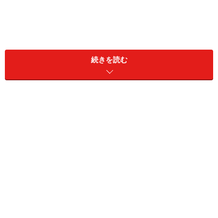
続きを読む
＜目次＞
コツ1：脱水時間は短めにして、すぐに干す
コツ2：「叩いてたたんで重ねる」3ステップ
コツ3：ブラッシングとスチーム浴でシワ対策