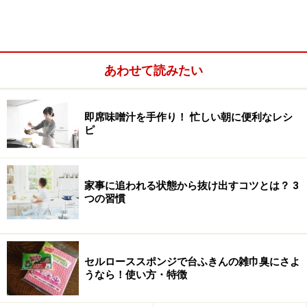
その他のプチコツで、さらにシワのつきにくい衣類
ケアを
干すだけでアイロン効果!? 便利グッズも登場
あわせて読みたい
コツ1：脱水時間は短めにして、すぐに干す
即席味噌汁を手作り！ 忙しい朝に便利なレシ
ピ
家事に追われる状態から抜け出すコツとは？ 3
つの習慣
セルローススポンジで台ふきんの雑巾臭にさよ
うなら！使い方・特徴