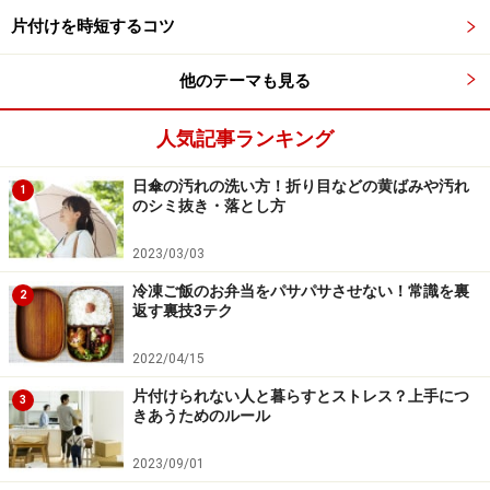
分（シャツの襟や袖口など）を両手で引っ張りなが
片付けを時短するコツ
らシワを伸ばします。シャツの前たて、袖や身頃な
ども、縦横に引っ張って伸ばしましょう。
他のテーマも見る
STEP2:洗濯物がほぐれたら、軽くたたんで、その状
態で両手で挟んでパンパンと叩きます。ズボンのシ
人気記事ランキング
ワも、折りたたんだ状態でパンパン叩いていくとき
日傘の汚れの洗い方！折り目などの黄ばみや汚れ
れいに取れていきます。
1
のシミ抜き・落とし方
2023/03/03
STEP3:たたんで叩いた洗濯物は、平らな場所に重ね
て置いていきます。手のひらで上からプレスするよ
冷凍ご飯のお弁当をパサパサさせない！常識を裏
2
返す裏技3テク
うな形で、重ねていきましょう。洗濯物の重力で、
さらにシワが軽減されていきます。
2022/04/15
片付けられない人と暮らすとストレス？上手につ
3
きあうためのルール
2023/09/01