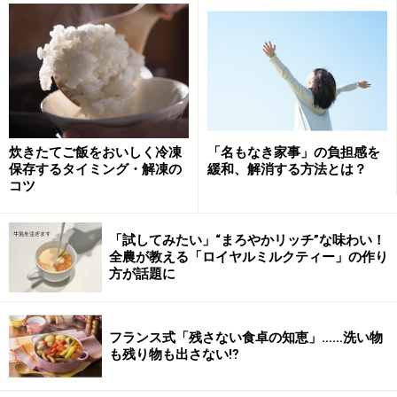
洗濯物のシワは、アイロンの手間を生んでしまいますよね
洗濯物を早く乾かしたい場合、つい脱水時間を長くして
しまいがち。しかし時間が長くなればなるほど、シワは
炊きたてご飯をおいしく冷凍
「名もなき家事」の負担感を
つきやすくなります。コットンのシャツやズボンなど、
保存するタイミング・解凍の
緩和、解消する方法とは？
シワが目立つ衣類を洗った場合は、普段よりちょっとだ
コツ
け脱水時間を短めに。それだけでシワの量は激減しま
す。
「試してみたい」“まろやかリッチ”な味わい！
全農が教える「ロイヤルミルクティー」の作り
方が話題に
また、洗濯物同士がからまるとシワの原因になりますか
ら、デリケートな衣類は洗濯ネットに入れて洗うように
しましょう。
フランス式「残さない食卓の知恵」……洗い物
も残り物も出さない⁉
運転が終わったら、すぐ洗濯物を洗濯機から出します。