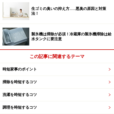
洗濯が終わった状態で時間を置くと、洗濯物がからまっ
生ゴミの臭いの抑え方……悪臭の原因と対策
た状態で放置されて、シワが取れにくくなります。終了
法！
のブザーが鳴ったら、なるべく早く干すようにしましょ
う。
製氷機は掃除が必須！冷蔵庫の製氷機掃除は給
水タンクに要注意
コツ2：「叩いてたたんで重ねる」3ステッ
プ
この記事に関連するテーマ
洗濯機から出した洗濯物、そのままカゴなどに入れてベ
ランダに移動している人はいませんか？ ちょっと面倒と
時短家事のポイント
思うかもしれませんが、この時に次のような3ステップ
掃除を時短するコツ
を習慣にしてみると、アイロンや衣類スチーマーの出番
がグンと減ります。
洗濯を時短するコツ
STEP1:洗濯物を洗濯機から出す時に、パタパタとふ
るってほぐしながら、シワがつきやすい縫い目の部
調理を時短するコツ