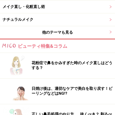
メイク直し・化粧直し術
流行中の自眉を活かしたナチュラル眉もおしゃれで良い
ですが、化粧品業界での就活の場合はしっかりとした大
ナチュラルメイク
人眉のほうが良いでしょう。
他のテーマも見る
眉に軽く高低差をつけるため、目尻側の眉毛下にある眉
弓骨（びきゅうこつ）の部分に向かって眉を上げていき
ビューティ特集&コラム
ます。
きれいな高低差を出せない場合の裏ワザは、
眉弓骨部分
花粉症で鼻をかみすぎた時のメイク直しはどう
と眉の境目にコンシーラーを塗る
こと。そうすること
する？
で、コントラストもはっきりとして、きれいな眉のライ
ンができますよ！
日焼け後は、適切なケアで美白を取り戻す！ピ
ーリングなどはNG!?
眉の形の印象はインパクト大！ 高低差があると、凛とし
た感じの印象を与えることができるので、是非やってみ
てくださいね。
正しい鼻毛処理のやり方……抜くべき？ 剃るべ