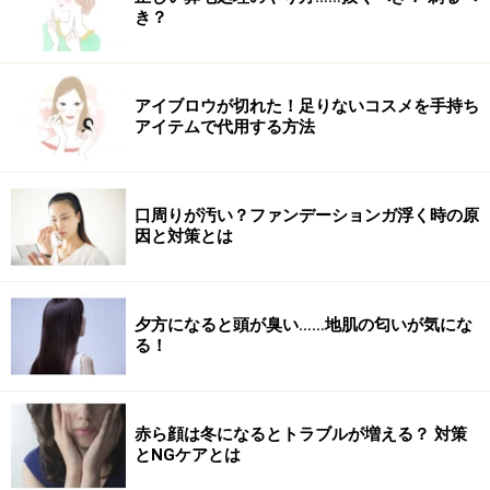
き？
3.アイシャドウのワザありグラデーション
の塗り方
アイブロウが切れた！足りないコスメを手持ち
アイテムで代用する方法
さりげなくグラデーションテクをアピール
口周りが汚い？ファンデーションガ浮く時の原
因と対策とは
アイメイクは決して濃くしないで、グラデーションテク
ニックで、さりげなく「メイク上手！」をアピールしま
す。
夕方になると頭が臭い……地肌の匂いが気にな
色は基本的に
る！
・ブラウン濃淡2色
・パールの入ったベージュ
・ニュアンスカラーのコーラルオレンジ
赤ら顔は冬になるとトラブルが増える？ 対策
を使い、このような順番で塗ります。
とNGケアとは