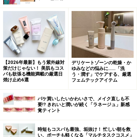
目の下～頬の高い部分は明るく、厚みもつける
ベースメイクは素肌感を出したナチュラルなベース作り
で、決して厚塗りにならないようにします。
ベースメイ
クのポイントは、目の下と笑うと高くなる頬の部分をを
明るくして、肌に厚みを出すと、表情がパッと明るくな
【2026年最新】もう紫外線対
デリケートゾーンの乾燥・か
ります。
策だけじゃない！ 美肌もコス
ゆみなどの悩みに……「洗
パも欲張る機能満載の厳選日
う・潤す」でケアする、厳選
焼け止め6選
フェムテックアイテム
塗るコツはファンデーションをミルフィールのように、
薄く重ねて塗ります。二度塗りするだけで、立体感も出
パケ買いしたいかわいさで、メイク直しも不
て顔が明るくなります。
要!? きれいと潤いが続く「ラネージュ」新感
覚ティント
コミュニケーションの基本が相手の目を見て話をするの
で、目元は気になってしまいます。目の下が明るいと、
時短もコスパも最強、垢抜け！ 忙しい朝を救
い、ポーチも軽くなる「マルチタスクコスメ」
瞳も輝いて見えるので、目の下のくすみは取っていきま