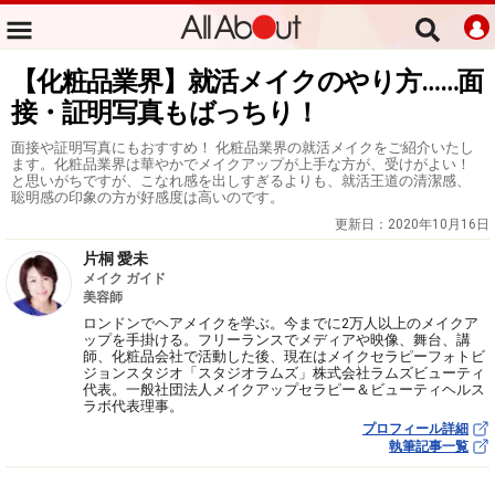
【化粧品業界】就活メイクのやり方……面
接・証明写真もばっちり！
面接や証明写真にもおすすめ！ 化粧品業界の就活メイクをご紹介いたし
ます。化粧品業界は華やかでメイクアップが上手な方が、受けがよい！
と思いがちですが、こなれ感を出しすぎるよりも、就活王道の清潔感、
聡明感の印象の方が好感度は高いのです。
更新日：
2020年10月16日
片桐 愛未
メイク ガイド
美容師
ロンドンでヘアメイクを学ぶ。今までに2万人以上のメイクア
ップを手掛ける。フリーランスでメディアや映像、舞台、講
師、化粧品会社で活動した後、現在はメイクセラピーフォトビ
ジョンスタジオ「スタジオラムズ」株式会社ラムズビューティ
代表。一般社団法人メイクアップセラピー＆ビューティヘルス
ラボ代表理事。
プロフィール詳細
執筆記事一覧