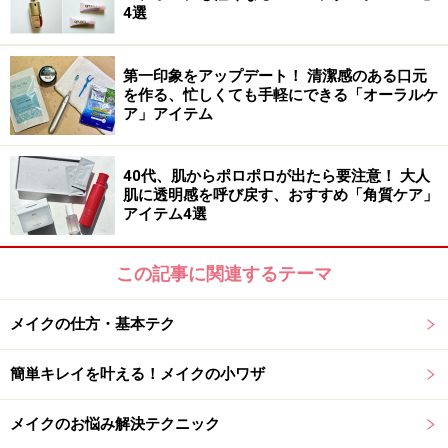
4選
しょう。
第一印象をアップデート！ 清潔感のある口元
写真は、目の下に明るいマットベージュのハイライトを
を作る、忙しくても手軽にできる「オーラルケ
重ねています。
ア」アイテム
続いて、凛とした意思を見せる眉のメイク方法をお伝え
40代、肌からポロポロが出たら要注意！ 大人
します。
肌に透明感を呼び戻す、おすすめ「角質ケア」
アイテム4選
この記事に関連するテーマ
2.眉はコンシーラーを使ってスッキリと見
せる
メイクの仕方・基本テク
簡単キレイを叶える！メイクの小ワザ
眉弓骨（びきゅうこつ）部分をあげてスッキリ見せるとでき
メイクのお悩み解決テクニック
そうに見える