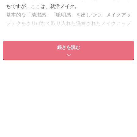
ちですが、ここは、就活メイク。
基本的な「清潔感」「聡明感」を出しつつ、メイクアッ
プテクをさりげなく取り入れた洗練されたメイクアップ
で、自己アピールしましょう。
続きを読む
化粧品業界の就活メイクで好感度の高いメイクのやり方
をお伝えしていきます。
＜目次＞
1.ベースメイクはメリハリで立体感と華やかさを出す