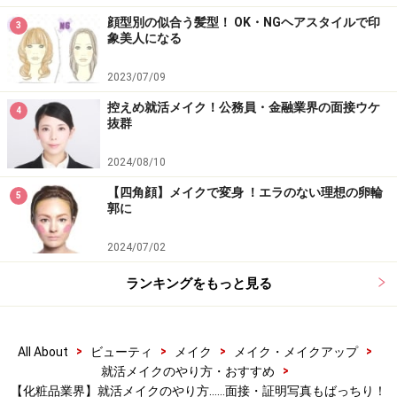
顔型別の似合う髪型！ OK・NGヘアスタイルで印
3
象美人になる
2023/07/09
控えめ就活メイク！公務員・金融業界の面接ウケ
4
抜群
2024/08/10
【四角顔】メイクで変身 ！エラのない理想の卵輪
5
郭に
2024/07/02
4.アイラインはリキッドアイライナーで描
ランキングをもっと見る
く
>
>
>
>
All About
ビューティ
メイク
メイク・メイクアップ
>
就活メイクのやり方・おすすめ
アイラインで意思を出す
【化粧品業界】就活メイクのやり方……面接・証明写真もばっちり！