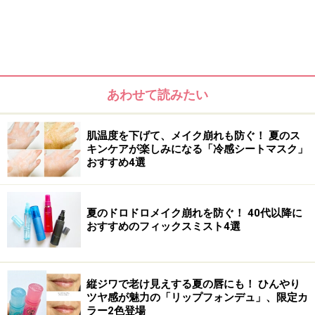
あわせて読みたい
2.眉はコンシーラーを使ってスッキリと見せる
3.アイシャドウのワザありグラデーションの塗り方
肌温度を下げて、メイク崩れも防ぐ！ 夏のス
キンケアが楽しみになる「冷感シートマスク」
4.アイラインはリキッドアイライナーで描く
おすすめ4選
5.チークは内側まで入れない
6.リップは頑張りすぎない色で
夏のドロドロメイク崩れを防ぐ！ 40代以降に
おすすめのフィックスミスト4選
1.ベースメイクはメリハリで立体感と華や
縦ジワで老け見えする夏の唇にも！ ひんやり
ツヤ感が魅力の「リップフォンデュ」、限定カ
かさを出す
ラー2色登場