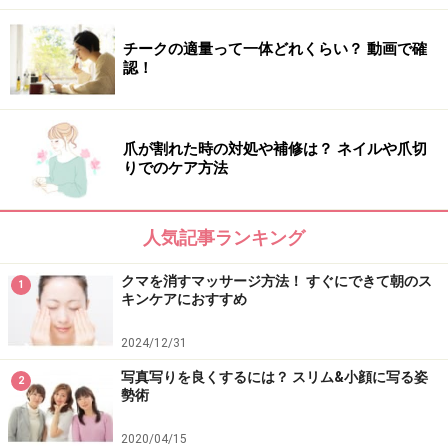
1.アイホールに薄いブラウンを入れ影を作る
2.濃いブラウンを目尻に、球体に影を入れるようにくの
チークの適量って一体どれくらい？ 動画で確
認！
字型に入れる
3.同じく濃いブラウンを目尻にシュッと上向きに色を重
ね強調
爪が割れた時の対処や補修は？ ネイルや爪切
4.軽くパールの入ったベージュをまぶたの中央に入れる
りでのケア方法
ニュアンスカラ―のコーラルオレンジは、血色が悪い時
人気記事ランキング
や、華が欲しい時に、アイホールの目尻側にやわらかく
て毛あしの長いブラシでひと塗りさせます。華やかさが
クマを消すマッサージ方法！ すぐにできて朝のス
1
キンケアにおすすめ
足りない時や、血色が悪い時にオススメです。目元がパ
ッと華やぎます。
2024/12/31
写真写りを良くするには？ スリム&小顔に写る姿
2
次に目力をアップさせるアイラインの描き方をお伝えい
勢術
たします。
2020/04/15