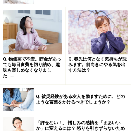
この
海上に見えている氷山の一角の中心が「自我」（エ
ゴ）であり、海の下にある部分も含めた氷山全体の中心
を「自己」
（セルフ）
と捉えると、「自我実現」と「自
己実現」の違いが分かりやすくなると思います。
若い頃には皆、海上に見える氷山部分を高める「自我実
Q. 物価高で不安。貯金があっ
Q. 春先は何となく気持ちが沈
現」のために情熱を傾けます。しかし、中年期からはそ
ても毎日食費を切り詰め、趣
みます。前向きにやる気を出
味も楽しめなくなりまし
す方法は？
れだけではどことなく物足りないと感じる人が増えてい
た……
きます。手を変え品を変え、海上の氷山を様々な角度か
ら磨き上げても、若い頃に感じたような感動は得られ
ず、どこかで見たことがある世界を追体験しているだけ
Q. 被災経験がある友人を励ますために、どの
ような言葉をかけるべきでしょうか？
のような気がしてくるのです。
そうした時にふと意識が向かっていくのが、海底にまで
「許せない！」 憎しみの感情を「まあいい
続く氷山の本質の部分です。つまり、心の深層の声を聞
か」に変えるには？ 怒りを引きずらないため