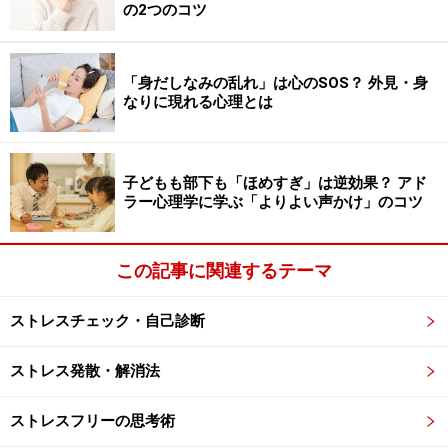
の2つのコツ
き、自分の心が本当は何を求めているのだろうかと考え
るようになるのです。
「身だしなみの乱れ」は心のSOS？ 外見・身
なりに現れる心理とは
男性性も女性性も、どちらも自分だと感じ
始める中年期
子どもも部下も「ほめすぎ」は逆効果？ アド
この中年期には、若い頃には認めることのできなかった
ラー心理学に学ぶ「よりよい声かけ」のコツ
自分の様々な面に気づいていくようになります。
この記事に関連するテーマ
たとえば、若い頃には「男らしさ」にプライドを持って
生きてきた男性ほど、中年期に近づくとそのペルソナと
ストレスチェック・自己診断
は似ても似つかぬような「女らしさ」が露出し始め、戸
惑うことが少なくありません。涙もろくなったり、やさ
ストレス発散・解消法
しさややすらぎに共感したくなるのもそのせいです。
ストレスフリーの思考術
このような自分の多面性に直面すると、当初は「自分は