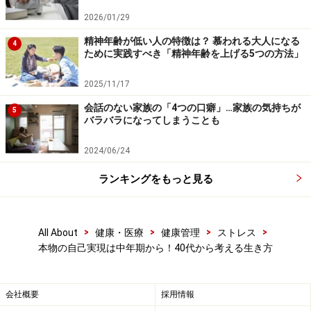
らの自己実現では、それまでの人生で苦労して築き上げ
2026/01/29
た「自我」へのこだわりを少しずつ手放しながら、心の
精神年齢が低い人の特徴は？ 慕われる大人になる
4
全体性としての「自己」を実現していくのです。
ために実践すべき「精神年齢を上げる5つの方法」
自我の形成が中途半端なままでは、意識が自己実現へと
2025/11/17
向かう準備ができません。したがって、多くの若い人の
会話のない家族の「4つの口癖」…家族の気持ちが
5
バラバラになってしまうことも
関心は心の深層には向かわないものですし、逆に若いう
ちから深層心理ばかりを深めて学んでも、心から納得で
2024/06/24
きる答えにはたどり着きにくいものです。あるいは、自
ランキングをもっと見る
我が確立していない段階で心の深層を探ると、非現実的
な無意識のパワーに飲み込まれて自分がわからなくなっ
てしまう危険もあります。
>
>
>
>
All About
健康・医療
健康管理
ストレス
本物の自己実現は中年期から！40代から考える生き方
つまり、
数々の人生経験を重ねながらも自己探索へのエ
ネルギーを持つ中年期こそ、心の内面と向き合える適齢
会社概要
採用情報
期
だと言えます。それまでの人生で夢中になって追いか