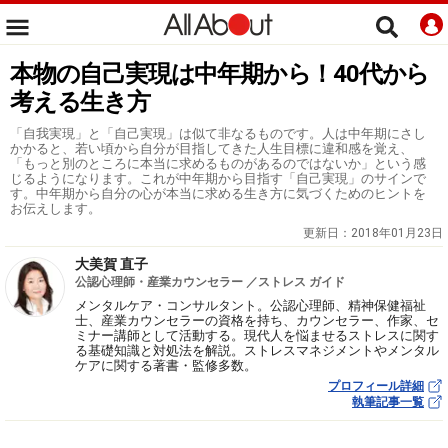
本物の自己実現は中年期から！40代から
考える生き方
「自我実現」と「自己実現」は似て非なるものです。人は中年期にさし
かかると、若い頃から自分が目指してきた人生目標に違和感を覚え、
「もっと別のところに本当に求めるものがあるのではないか」という感
じるようになります。これが中年期から目指す「自己実現」のサインで
す。中年期から自分の心が本当に求める生き方に気づくためのヒントを
お伝えします。
更新日：
2018年01月23日
大美賀 直子
公認心理師・産業カウンセラー ／ストレス ガイド
メンタルケア・コンサルタント。公認心理師、精神保健福祉
士、産業カウンセラーの資格を持ち、カウンセラー、作家、セ
ミナー講師として活動する。現代人を悩ませるストレスに関す
る基礎知識と対処法を解説。ストレスマネジメントやメンタル
ケアに関する著書・監修多数。
プロフィール詳細
執筆記事一覧