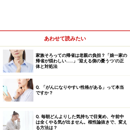
意識できる自分は氷山の一角？ “海中”に潜
む自分に気づく
あわせて読みたい
家族そろっての帰省は老親の負担？「娘一家の
氷山に例えると、海上に見える部分が「自我」（エゴ）、海
帰省が煩わしい……」"迎える側の憂うつ"の正
の下にある部分も含めた氷山全体の中心を「自己」（セル
体と対処法
フ）。こう捉えると、「自我実現」と「自己実現」の違いが
分かりやすくなります
「自我」と「自己」との関係は、よく「氷山」の構造に
Q. 「がんになりやすい性格がある」って本当
ですか？
たとえられます。私たちが通常「氷山」を想像するとき
には、海上に見えている部分だけを思い浮かべると思い
ます。しかし、それは氷山の一角にすぎません。氷山の
Q. 毎朝どんよりした気持ちで目覚め、午前中
本質であり土台となる部分は海の中に存在しており、そ
は全くやる気が出ません。根性論抜きで、変え
の領域の方が圧倒的に大きく深いのです。
る方法は？