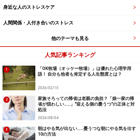
身近な人のストレスケア
弱くなったのだろうか」「どちらが本当の自分なのだろ
う」と葛藤します。しかし、中年期も深みを増してくる
人間関係・人付き合いのストレス
と、自分の中にある男性性も女性性にも親しみを感じて
きて、そのどちらの自分も素直に表現できることに喜び
他のテーマも見る
を感じるようになったりします。
人気記事ランキング
このように中年期からは、心のうちに潜んでいた自分の
「OK牧場（オッケー牧場）」は優れた心理学用
さまざまな側面を認め、受け入れ、心の全体性を実現し
1
語！ 自分も他者も肯定する人生態度とは？
ていくことに意識が向かっていくのです。
2026/02/15
家族そろっての帰省は老親の負担？「娘一家の帰
2
人生の目的を見失いがちな中年期こそ、心
省が煩わしい……」"迎える側の憂うつ"の正体と対
処法
の深層に目を向けてみよう
2026/08/04
とはいえ、このような方向性に心が向かっていけるの
朝はやる気が出ない……憂うつな朝にやる気を出す
3
10の方法
も、ある程度「自我」を確立できてこそです。中年期か