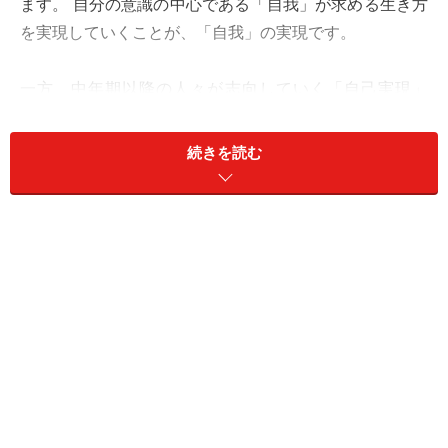
ます。 自分の意識の中心である「自我」が求める生き方
を実現していくことが、「自我」の実現です。
一方、中年期以降の人々が志向していく「自己実現」
は、自我実現とは全く異なるものです。
続きを読む
自我の奥には自我よりもっともっと大きく、自分が普
段、意識することのできない「無意識」という領域があ
ります
。この「意識と無意識の領域を含んだ心全体の中
心」を、深層心理学の大家であるC.G.ユングは「自己」
（セルフ）と呼びました。
このような心全体の中心点「自己」が求める生き方を実
現することが、本当の意味の「自己実現」です。