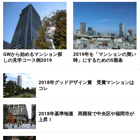
人気の理由の一つに挙げられるのが、再開発プロジェク
トへの期待の高さです。にぎわいのある商店街「パル
ム」がありかつ東急目黒線の開業で、都営三田線や南北
線経由で、「大手町」駅や「四ツ谷」駅といった都心エ
リアへダイレクトアクセスできる「武蔵小山」駅。林試
の森公園があるなど生活環境の魅力も高いエリアです。
GWから始めるマンション探
2019年を「マンションの買い
ながく課題として挙げられていたのが、老朽化した住宅
しの見学コース例2019
時」にするための5箇条
や店舗が密集し狭い道路が多く防災上の不安。これを解
決するために「武蔵小山駅周辺地域まちづくりビジョ
2018年グッドデザイン賞 受賞マンションは
ン」などがつくられ将来像が示され、今回「武蔵小山パ
コレ
ルム駅前地区第一種市街地再開発事業」として魅力的な
複合市街地の形成のために超高層タワーを中心とした開
発が進められます。
2018年基準地価 再開発で中央区や福岡市が
上昇！
「パークシティ武蔵小山 ザ タワー」の完成予想模型