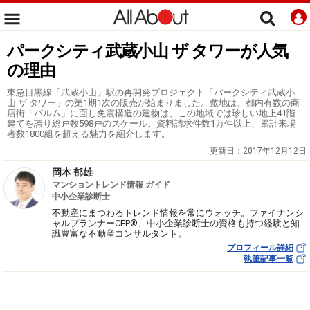
パークシティ武蔵小山 ザ タワーが人気
の理由
東急目黒線「武蔵小山」駅の再開発プロジェクト「パークシティ武蔵小
山 ザ タワー」の第1期1次の販売が始まりました。敷地は、都内有数の商
店街「パルム」に面し免震構造の建物は、この地域では珍しい地上41階
建てを誇り総戸数598戸のスケール。資料請求件数1万件以上、累計来場
者数1800組を超える魅力を紹介します。
更新日：
2017年12月12日
岡本 郁雄
マンショントレンド情報 ガイド
中小企業診断士
不動産にまつわるトレンド情報を常にウォッチ。ファイナンシ
ャルプランナーCFP®、中小企業診断士の資格も持つ経験と知
識豊富な不動産コンサルタント。
プロフィール詳細
執筆記事一覧