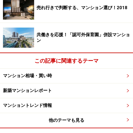
開発の特徴として挙げられるのが、街の新たなシンボル
売れ行きで判断する、マンション選び！2018
となる広場「ザ プラザ」を武蔵小山の駅前に一体で整備
する点。イベントスペースやパラソル、ベンチなどを設
け街の新たな交流の拠点とします。こうしたスペース
共働きを応援！「認可外保育園」併設マンショ
は、街のイベントやお祭りなどに活かし街のコミュニテ
ン
ィが自然と醸成するシーンを演出します。3階部分に
は、広場を見下ろすテラスも設置。街のにぎわいを作り
この記事に関連するテーマ
出します。「ザ プラザ」を取り囲むようにレストランを
はじめとする40もの多彩な商業施設が誘致予定。「パル
マンション相場・買い時
ム商店街」の多彩なショップにプラスしてライフスタイ
ルをサポートする利便施設が誕生するのは、ここに住ま
新築マンションレポート
う大きな魅力でしょう。
マンショントレンド情報
免震構造採用の41階建て。鹿島建設による
他のテーマも見る
施工、設計は日本設計。駅徒歩1分で初めて
の「パークシティ」ブランド