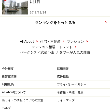
プライベート空間を演出する共用部も「パークシティ武
に注目
蔵小山 ザ タワー」の大きな魅力で、2階部分の「グラン
2019/12/24
ドエントランスホール」は、天井高約6.8m、奥行き約
35mのダイナミックな二層吹抜け空間。庭を眺めながら
ランキングをもっと見る
寛ぐガーデンラウンジや、パーティールーム、キッズル
ーム、ゲストスイートやフィットネスルームを用意。屋
>
>
>
All About
住宅・不動産
マンション
上のスカイテラスからは、360度の開放的な眺望を楽し
>
マンション相場・トレンド
むことが可能です。品川区のこの界隈は、比較的敷地が
パークシティ武蔵小山 ザ タワーが人気の理由
細分化された住宅が多く超高層の建物は今は、見当たり
ません。こうした開放感もマンションの魅力になってい
会社概要
採用情報
ます。
投資家情報
広告掲載
利用規約
プライバシーポリシー
47.08平米～122.11平米、１LDK～３LDKの
All Aboutについて
著作権・商標・免責
多彩なプラン
当サイトの情報についての注意
サイトマップ
スッキリしたワイドスパンの空間。設備ス
ヘルプ
ペックも充実