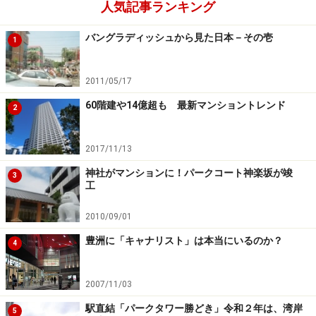
人気記事ランキング
「パークシティ武蔵小山 ザ タワー」の建物は、免震構造
バングラディッシュから見た日本－その壱
採用の41階建てで、鹿島建設による施工、設計は日本設
1
計、デザイン監修に光井純アンドアソシエーツ建築設計
事務所を迎えアースカラーの色彩と軽やかな水平を基調
2011/05/17
とする外観デザインとし、洗練の中にも親しみやすさを
60階建や14億超も 最新マンショントレンド
2
感じるタワーマンションを具現化しています。
2017/11/13
「パークシティ」ブランドを、駅徒歩1分のマンション
神社がマンションに！パークコート神楽坂が竣
に冠するのは都内で初めてとのことで、街全体の新たな
3
工
価値を提供する環境創造型大規模開発に付されるブラン
ドを採用している点からもマンションとしてのトータル
2010/09/01
バリューの高さを期待させます。
豊洲に「キャナリスト」は本当にいるのか？
4
2007/11/03
「パークシティ武蔵小山 ザ タワー」のプレゼンテーション
駅直結「パークタワー勝どき」令和２年は、湾岸
5