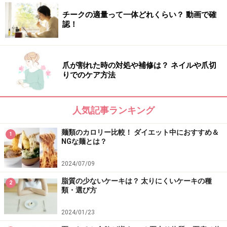
体内でエネルギー源となるブドウ糖が不足すると、身体
チークの適量って一体どれくらい？ 動画で確
は脂肪を燃焼させてエネルギーとして使うようになりま
認！
す。このときに肝臓で作られるのがケトン体です。
通常は、エネルギー源となるブドウ糖が体内にあるとケ
爪が割れた時の対処や補修は？ ネイルや爪切
りでのケア方法
トン体は発生しないのですが、中鎖脂肪酸はブドウ糖が
身体に十分あってもケトン体を作り出す性質がありま
す。しかも、長鎖脂肪酸に比べて約10倍のケトン体を生
人気記事ランキング
成できるため、
「MCTオイル」を取り入れることで、ケ
麺類のカロリー比較！ ダイエット中におすすめ＆
トン体が効率よく作られ、脂肪を燃焼させてダイエット
1
NGな麺とは？
につながる
というわけです。
2024/07/09
脂質の少ないケーキは？ 太りにくいケーキの種
2
■空腹感が和らぐ
類・選び方
2024/01/23
「MCTオイル」を摂取することで、ケトン体をエネルギ