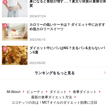
夏になると食欲が増す……？夏太り体質or夏痩せ体
ー源にできるため、ブドウ糖を温存できるのもメリット
3
質
です。
2024/07/24
これにより
血糖値が維持されるので、お腹がすきにくく
カロリーの低いケーキは？ ダイエット中におすす
4
め低カロリースイーツ
なり、間食が減ったり食事量を自然にセーブできる
こと
にもつながります。また、ダイエットに運動を取り入れ
2023/06/15
る場合は、疲れにくくなるという効果も期待できます。
ダイエット中にパンはNG？太るパン&太らないパ
5
ン5選
2022/05/05
■腸内環境改善で便秘解消
ランキングをもっと見る
中鎖脂肪酸には水溶性の植物繊維ペクチンも豊富に含ま
れているため、善玉菌を活性化して腸内環境を改善しま
す。
>
>
>
>
All About
ビューティ
ダイエット
食事ダイエット
>
最新の食事ダイエット方法
ココナッツの次は！MCTオイルのダイエット効果に注目
また水分を含んで便を柔らかくしてくれるため、
便秘解