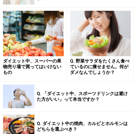
ル」は中鎖脂肪酸100％のオイルのことを言います。
中鎖脂肪酸には、
栄養の吸収を高めつつ代謝を促し、身
体に蓄積された脂肪を分解して排出する働きがあるた
め、余分な脂肪や糖を吸収せずにエネルギー消費を速や
かに行う
ため、ダイエット効果が期待できます。
MCTオイルは
消化がよく、血中脂質を増やしにくい性質
ダイエット中、スーパーの果
Q. 野菜サラダをたくさん食べ
物売り場で買ってはいけない
ているのに痩せません。何が
があるため、病院食でも使われており、特に、腎臓にト
もの
ダメなんでしょうか？
ラブルを持つ方の食事の際に使われることが多いそうで
す。
Q. 「ダイエット中、スポーツドリンクは避け
た方がいい」って本当ですか？
ちなみに、この中鎖脂肪酸はココナッツオイルにも豊富
に含まれています。ココナッツオイルには約60%の中鎖
脂肪酸が含まれているのですが、100%中鎖脂肪酸を含む
Q. ダイエット中の焼肉、カルビとホルモンは
「MCTオイル」のほうが、よりパワフルと言えるでしょ
どちらを選ぶべき？