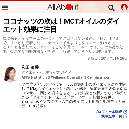
ココナッツの次は！MCTオイルのダイ
エット効果に注目
次に来るオイルブームの一つとして注目されているのが「MCTオイル」
で、すっかり定着したココナッツオイルよりもダイエット効果があ
る！？とも言われています。そこで今回は、「MCTオイル」の特徴や効
能、効果的な摂取方法などを詳しく解説していきたいと思います。
更新日：
2017年01月28日
和田 清香
ダイエット・ボディケア ガイド
AFPA Nutrition & Wellness Cousultant Certification
NYで学んだボディケア術、350種類以上のダイエット法を体験
して15kgのダイエットに成功した経験、認定栄養学＆健康促進
コンサルに関する資格をもとにした知識と分析力から、信頼で
きる「ダイエット方法」と「ボディケア」情報を提供。
YouTube&インスタグラムでのダイエット動画も配信中（＊経
歴にURL記載）。
プロフィール詳細
執筆記事一覧