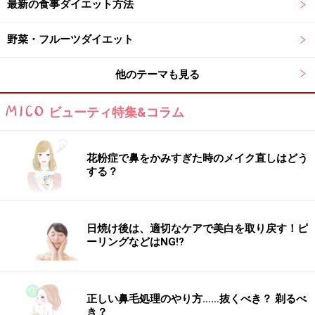
最新の食事ダイエット方法
例えば、サラダ油やオリーブオイルなどの植物油は長鎖
脂肪酸です。そして、
MCTオイルやココナッツオイルな
野菜・フルーツダイエット
どの中鎖脂肪酸は長鎖脂肪酸と比べると水になじみやす
他のテーマも見る
く、消化吸収がよい
という特徴があります。
ビューティ特集&コラム
また、前述の通り、
中鎖脂肪酸は身体に蓄積された脂肪
を分解して排出する働きがあるため、余分な脂肪や糖を
吸収しにくくなる
という効果が期待できます。
花粉症で鼻をかみすぎた時のメイク直しはどう
する？
「
ココナッツオイルでお米を炊けばカロリー半分!?
」と
いう記事もあわせて参考にしてみてください。
日焼け後は、適切なケアで美白を取り戻す！ピ
さらに、水溶性の食物繊維であるペクチンが豊富に含ま
ーリングなどはNG!?
れているため、糖や脂肪の吸収を遅らせることで血糖値
の急上昇を防ぎ、脂肪を蓄積しにくい身体へと導くと同
時に、便秘解消や善玉菌の活性化による腸内環境改善に
正しい鼻毛処理のやり方……抜くべき？ 剃るべ
も役立ちます。
き？