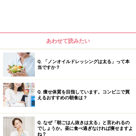
あわせて読みたい
「効果的な摂取方法は？」
などの素朴な疑問について、
Q. 「ノンオイルドレッシングは太る」って本
くわしく解説していきたいと思います。
当ですか？
Q. 痩せ体質を目指しています。コンビニで買
えるおすすめの朝食は？
「MCTオイル」と「ココナッツオイル」と
の違い
そもそも「MCTオイル」の
MCT
とは、
Medium Chain
Q. なぜ「朝ごはん抜きは太る」と言われるの
でしょうか。昼に食べ過ぎなければ痩せますよ
Triglycerides＝「中鎖脂肪酸」
のことで、「MCTオイ
ね？