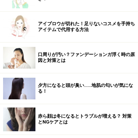
アイブロウが切れた！足りないコスメを手持ち
アイテムで代用する方法
「MCTオイル」がダイエットに効果的な理
由
口周りが汚い？ファンデーションガ浮く時の原
因と対策とは
「MCTオイル」は脂肪を速やかに燃焼するのに効果的！
夕方になると頭が臭い……地肌の匂いが気にな
る！
以上を踏まえて、「MCTオイル」がダイエットに効果的
な理由を3つ挙げていきます。
赤ら顔は冬になるとトラブルが増える？ 対策
とNGケアとは
■ケトン体生成による脂肪燃焼