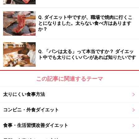
う。
Q. ダイエット中ですが、職場で焼肉に行くこ
とになりました。太らない食べ方はあります
か？
「MCTオイル」のここがスゴイ！ その効
Q. 「パンは太る」って本当ですか？ ダイエッ
能と特徴
ト中でも太りにくいパンがあれば知りたいです
この記事に関連するテーマ
様々な種類がある「MCTオイル」はスーパーでも購入可能
太りにくい食事方法
コンビニ・外食ダイエット
油の主成分となる脂肪酸は、飽和脂肪酸という炭素のつ
ながりの長さによって短鎖脂肪酸、中鎖脂肪酸、長鎖脂
食事・生活習慣改善ダイエット
肪酸の3つに分けられます。