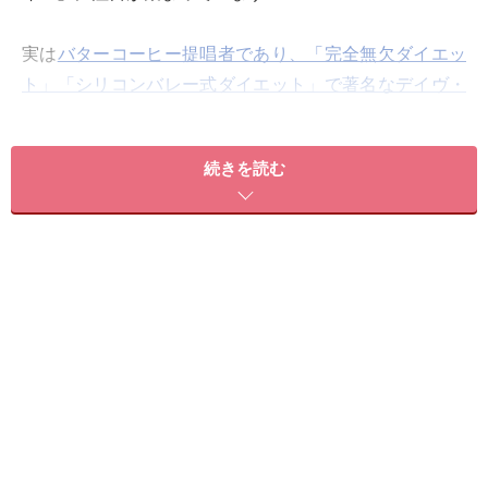
実は
バターコーヒー提唱者であり、「完全無欠ダイエッ
ト」「シリコンバレー式ダイエット」で著名なデイヴ・
アスプリーに取材
した際も、「MCTオイル」について言
及されていました。
続きを読む
そこで今回は、
「MCTオイルってどんなオイル？」
「ココナッツオイルと似ている？ ココナッツオイルと
の違いは？」
「どのような効能があるの？」