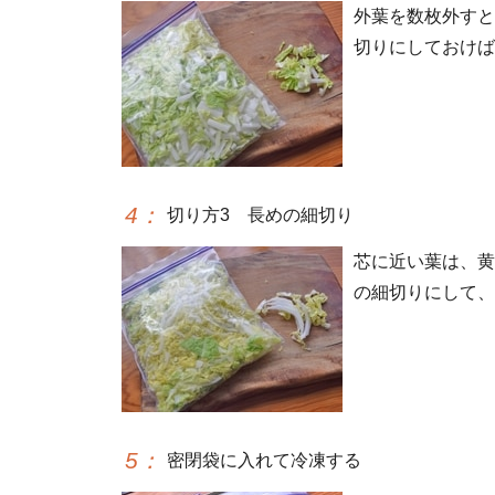
外葉を数枚外すと
切りにしておけば
4
：
切り方3 長めの細切り
芯に近い葉は、黄
の細切りにして、
5
：
密閉袋に入れて冷凍する