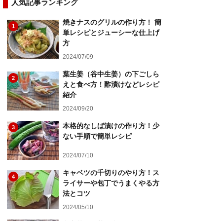
人気記事ランキング
焼きナスのグリルの作り方！ 簡
1
単レシピとジューシーな仕上げ
方
2024/07/09
葉生姜（谷中生姜）の下ごしら
2
えと食べ方！酢漬けなどレシピ
紹介
2024/09/20
本格的なしば漬けの作り方！少
3
ない手順で簡単レシピ
2024/07/10
キャベツの千切りのやり方！ス
4
ライサーや包丁でうまくやる方
法とコツ
2024/05/10