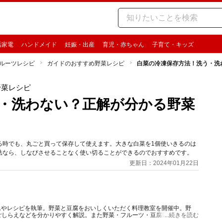
活家電
ハンドメイド
妊娠・出産
育児・赤ちゃん
子育て・キッズ
ルーツレシピ
ガイドのおすすめ野菜レシピ
白菜の冷凍保存方法！洗う・洗
野菜レシピ
・洗わない？正解が分かる野菜
る時でも、丸ごと買って保存して使えます。大きな白菜を1個使いきるのは
法なら、しなびさせることなく使い切ることができるのでおすすめです。
更新日：2024年01月22日
ムやレシピを執筆。野菜と豆腐をおいしくいただく料理教室を開催中。野
ごしらえなどを分かりやすく解説。また野菜・フルーツ・豆腐製品をおいし
...続きを読む