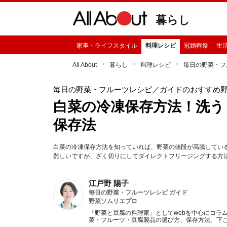
暮らし
家事・ライフスタイル
料理レシピ
冠婚葬祭
生
All About
暮らし
料理レシピ
毎日の野菜・フ
毎日の野菜・フルーツレシピ
／ガイドのおすすめ
白菜の冷凍保存方法！洗う
保存法
白菜の冷凍保存方法を知っていれば、野菜の値段が高騰してい
難しいですが、ざく切りにしてダイレクトフリージングする方
江戸野 陽子
毎日の野菜・フルーツレシピ ガイド
野菜ソムリエプロ
「野菜と豆腐の料理家」としてwebを中心にコラ
菜・フルーツ・豆腐製品の選び方、保存方法、下