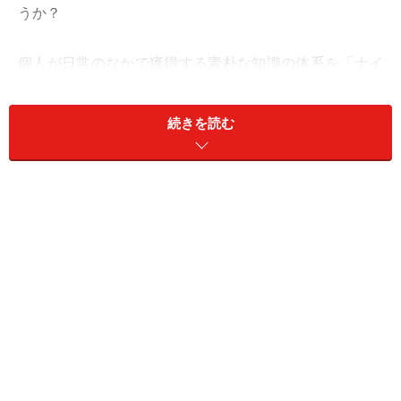
うか？
個人が日常のなかで獲得する素朴な知識の体系を「ナイ
ーブ・セオリー」と呼びます。人は、このあいまいなセ
オリーによってさまざまなことを判断してしまうことが
続きを読む
多いものです。「みんな○○している」だけでなく、エビ
デンスのよくわからないうわさや言い伝えの類いがそう
です。