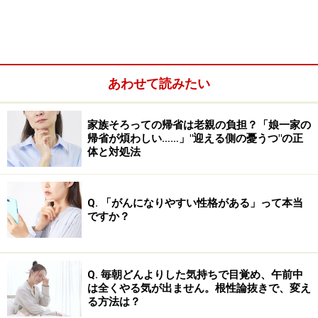
一部の情報だけ集めて「絶対そうだ！」と
あわせて読みたい
確信していませんか？
家族そろっての帰省は老親の負担？「娘一家の
「みんな○○している」という発言を耳にしたら、「みん
帰省が煩わしい……」"迎える側の憂うつ"の正
な」とはどこの誰を指しているのか？ 半径数メートル内
体と対処法
だけで交わされている言葉ではないのか？、 といったこ
とをよく確認する必要があります。
Q. 「がんになりやすい性格がある」って本当
ですか？
人間には、ある仮説に都合のよい情報ばかりを集め、そ
うでない情報には目を向けなくなる面があります。これ
を「確証バイアス」と呼びます。たとえば、「B型の人
Q. 毎朝どんよりした気持ちで目覚め、午前中
はいい加減」といったうわさを聞くと、無自覚のうちに
は全くやる気が出ません。根性論抜きで、変え
る方法は？
「B型＝いい加減」に合致する情報ばかりを集め、それ