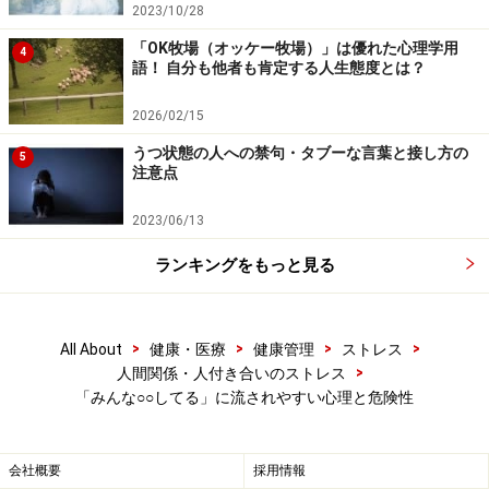
2023/10/28
「OK牧場（オッケー牧場）」は優れた心理学用
4
語！ 自分も他者も肯定する人生態度とは？
2026/02/15
うつ状態の人への禁句・タブーな言葉と接し方の
5
注意点
2023/06/13
ランキングをもっと見る
>
>
>
>
All About
健康・医療
健康管理
ストレス
>
人間関係・人付き合いのストレス
「みんな○○してる」に流されやすい心理と危険性
会社概要
採用情報