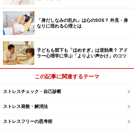
たとえば、「○○出身の人って、みんなダサい」「○○卒業
の人って、みんなレベルが低い」といったネガティブな
「身だしなみの乱れ」は心のSOS？ 外見・身
ナイーブ・セオリーは、噂話の定番です。こうした根拠
なりに現れる心理とは
のあいまいな話を信じることで、人間の個としての特性
や多様性を見ず、先入観だけで人を判断してしまうこと
があります。
子どもも部下も「ほめすぎ」は逆効果？ アド
ラー心理学に学ぶ「よりよい声かけ」のコツ
ダイバーシティが進む現代では、人種も性別も障害も超
えてさまざまな特性をもつ人と協働していく機会が増え
この記事に関連するテーマ
ていきます。多様な特性をもつ人々と関わる社会では、
「みんな○○している」というナイーブ・セオリーに流さ
ストレスチェック・自己診断
れて判断していると、重大な対人トラブルや人権問題に
ストレス発散・解消法
発展しかねいないため、要注意なのです。
ストレスフリーの思考術
ぜひ日頃から、根拠のあいまいなナイーブ・セオリーに
流されていないか、自己点検していきましょう。