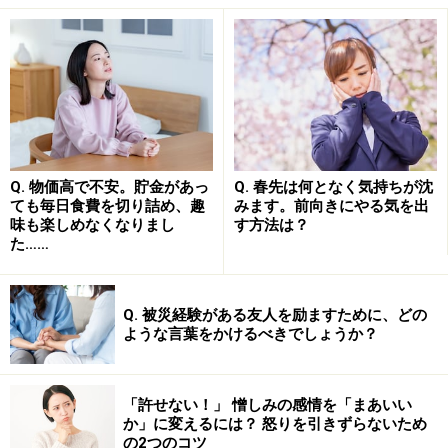
を反証するような情報には目を向けなくなってしまう、
というような感じです。
「みんな○○しているよ」と噂されたことを信じる場合
も、同様です。気付かないうちにその噂に合致する情報
ばかりを集め、噂を信じる人たちの間だけで情報交換を
しながら、「絶対そうだよね！」と確証バイアスを強め
Q. 物価高で不安。貯金があっ
Q. 春先は何となく気持ちが沈
ても毎日食費を切り詰め、趣
みます。前向きにやる気を出
ている可能性があるのです。
味も楽しめなくなりまし
す方法は？
た……
ナイーブ・セオリーに流されていないか、
多角的に判断しよう
Q. 被災経験がある友人を励ますために、どの
ような言葉をかけるべきでしょうか？
ナイーブ・セオリーに流されていると、人間や物事を客
観的・多角的に見られなくなり、偏見や差別につながる
「許せない！」 憎しみの感情を「まあいい
こともあります。
か」に変えるには？ 怒りを引きずらないため
の2つのコツ