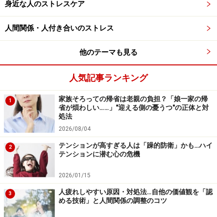
身近な人のストレスケア
※記事内容は執筆時点のものです。最新の内容をご確認くださ
い。
人間関係・人付き合いのストレス
※当サイトにおける医師・医療従事者等による情報の提供は、診
断・治療行為ではありません。診断・治療を必要とする方は、適
他のテーマも見る
切な医療機関での受診をおすすめいたします。記事内容は執筆者
個人の見解によるものであり、全ての方への有効性を保証するも
のではありません。当サイトで提供する情報に基づいて被ったい
人気記事ランキング
かなる損害についても、当社、各ガイド、その他当社と契約した
情報提供者は一切の責任を負いかねます。
免責事項
家族そろっての帰省は老親の負担？「娘一家の帰
1
省が煩わしい……」"迎える側の憂うつ"の正体と対
処法
2026/08/04
テンションが高すぎる人は「躁的防衛」かも…ハイ
2
テンションに潜む心の危機
2026/01/15
人疲れしやすい原因・対処法…自他の価値観を「認
3
める技術」と人間関係の調整のコツ