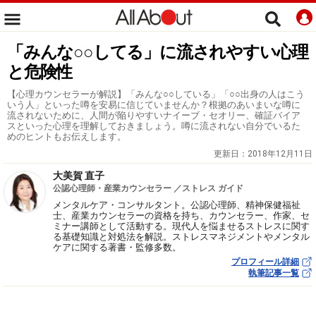
「みんな○○してる」に流されやすい心理
と危険性
【心理カウンセラーが解説】「みんな○○している」「○○出身の人はこう
いう人」といった噂を安易に信じていませんか？根拠のあいまいな噂に
流されないために、人間が陥りやすいナイーブ・セオリー、確証バイア
スといった心理を理解しておきましょう。噂に流されない自分でいるた
めのヒントもお伝えします。
更新日：
2018年12月11日
大美賀 直子
公認心理師・産業カウンセラー ／ストレス ガイド
メンタルケア・コンサルタント。公認心理師、精神保健福祉
士、産業カウンセラーの資格を持ち、カウンセラー、作家、セ
ミナー講師として活動する。現代人を悩ませるストレスに関す
る基礎知識と対処法を解説。ストレスマネジメントやメンタル
ケアに関する著書・監修多数。
プロフィール詳細
執筆記事一覧