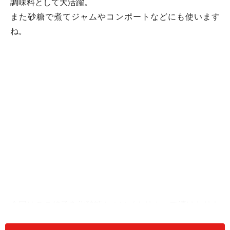
調味料として大活躍。
また砂糖で煮てジャムやコンポートなどにも使います
ね。
今回はこの柚子を氷砂糖とホワイトリカーで漬けたリキ
ュールのご紹介です。