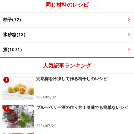
同じ材料のレシピ
柚子(72)
氷砂糖(13)
酒(1071)
人気記事ランキング
完熟梅を冷凍して作る梅干しのレシピ
1
2024/05/02
ブルーベリー酒の作り方！冷凍でも簡単なレシピ
2
中身を取り出し、ラベルを張る
4
熟成が終わり中身を取り出します。
2024/07/21
澱が出ているときはコーヒーフィルターで漉します。日