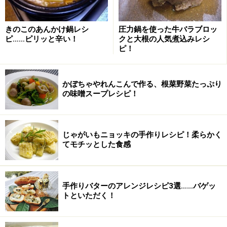
きのこのあんかけ鍋レシ
圧力鍋を使った牛バラブロッ
ピ……ピリッと辛い！
クと大根の人気煮込みレシ
ピ！
かぼちゃやれんこんで作る、根菜野菜たっぷり
の味噌スープレシピ！
じゃがいもニョッキの手作りレシピ！柔らかく
てモチッとした食感
手作りバターのアレンジレシピ3選……バゲッ
トといただく！