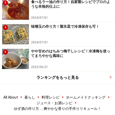
食べるラー油の作り方！自家製レシピでプロのよ
3
付のラベルを付けます。
うな本格的仕上に
2024/07/01
味噌玉の作り方！製氷皿で冷凍保存も可！
4
2024/07/01
やや甘めのはちみつ梅干しレシピ！冷凍梅を使っ
5
てまろやかな風味に
2022/06/21
ランキングをもっと見る
>
>
>
>
All About
暮らし
料理レシピ
ホームメイドクッキング
>
ジュース・お酒レシピ
ゆず酒の作り方……爽やかな香りの手作りリキュール！