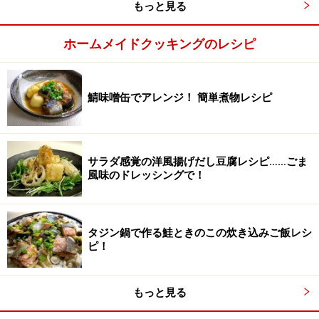
もっと見る
ホームメイドクッキングのレシピ
鯖味噌缶でアレンジ！ 簡単煮物レシピ
サラダ感覚の洋風揚げだし豆腐レシピ……ごま
風味のドレッシングで！
常温で日の当らない場所で熟成
3
常温で日の当らない場所に置きます。熟成には2カ月以
タジン鍋で作る鮭ときのこの炊き込みご飯レシ
上かかります。
ピ！
もっと見る