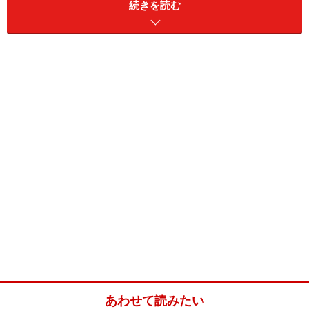
黄金色に美しく仕上がり、爽やかな香りと酸味、ほんの
続きを読む
りと苦みが調和して
ストレートに良く カクテルとしてもおすすめです。
ビタミンCが多く風邪、疲労回復、美容などに効果があ
ります。
柚子酒(出来上がり分量 約180ml)
■
柚子酒
柚子
中4個
氷砂糖
30g
酒
ホワイトリカー 150ml
あわせて読みたい