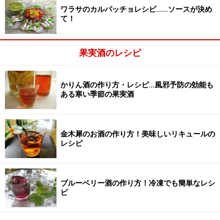
ワラサのカルパッチョレシピ……ソースが決め
て！
清潔な容器に材料を入れる
2
果実酒のレシピ
清潔な容器に柚子と砂糖を入れて、ホワイトリカーを加
えます。
砂糖は少なめで、飲むときに甘みが少ない時は砂糖を加
かりん酒の作り方・レシピ…風邪予防の効能も
ある寒い季節の果実酒
えます。
金木犀のお酒の作り方！美味しいリキュールの
レシピ
ブルーベリー酒の作り方！冷凍でも簡単なレシ
ピ