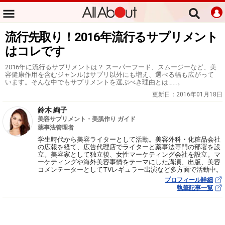
流行先取り！2016年流行るサプリメント
はコレです
2016年に流行るサプリメントは？ スーパーフード、スムージーなど、美
容健康作用を含むジャンルはサプリ以外にも増え、選べる幅も広がって
います。そんな中でもサプリメントを選ぶべき理由とは……。
更新日：
2016年01月18日
鈴木 絢子
美容サプリメント・美肌作り ガイド
薬事法管理者
学生時代から美容ライターとして活動。美容外科・化粧品会社
の広報を経て、広告代理店でライターと薬事法専門の部署を設
立。美容家として独立後、女性マーケティング会社を設立。マ
ーケティングや海外美容事情をテーマにした講演、出版、美容
コメンテーターとしてTVレギュラー出演など多方面で活動中。
プロフィール詳細
執筆記事一覧