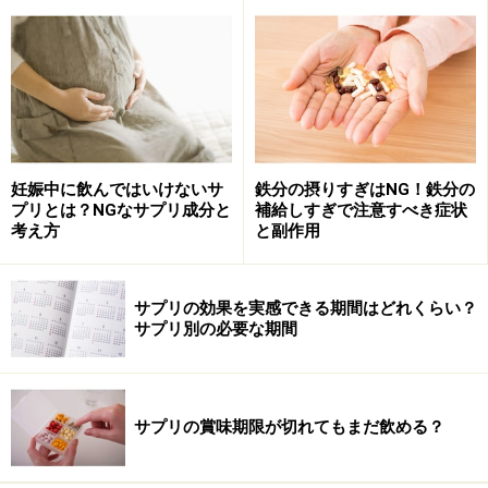
青汁系成分のほか、スーパーフードの王様として知られ
る藻のスピルリナなどの緑系のサプリも栄養成分が豊富
なので、続けやすいサプリメントで摂取する人が増えて
いるようです。
妊娠中に飲んではいけないサ
鉄分の摂りすぎはNG！鉄分の
プリとは？NGなサプリ成分と
補給しすぎで注意すべき症状
考え方
と副作用
【流行2】菌活ブームの延長？「ビフィズス
菌サプリ」
サプリの効果を実感できる期間はどれくらい？
ここ数年、じわじわと人気を集めてきた菌活。その名の
サプリ別の必要な期間
通り、きのこや乳酸菌、納豆菌、麹菌などの発酵食品を
積極的に食生活に取り入れる活動のことを指していま
す。
サプリの賞味期限が切れてもまだ飲める？