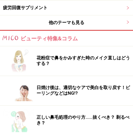
のサプリ」について、紹介します。
疲労回復サプリメント
他のテーマも見る
※記事内容は執筆時点のものです。最新の内容をご確認くださ
い。
ビューティ特集&コラム
※個人の体質、また、誤った方法による実践に起因して肌荒れや
不調を引き起こす場合があります。実践の際には、必ず自身の体
質及び健康状態を十分に考慮し、正しい方法で行ってください。
また、全ての方への有効性を保証するものではありません。
花粉症で鼻をかみすぎた時のメイク直しはどう
する？
次のページへ
1
/
2
日焼け後は、適切なケアで美白を取り戻す！ピ
ーリングなどはNG!?
正しい鼻毛処理のやり方……抜くべき？ 剃るべ
き？