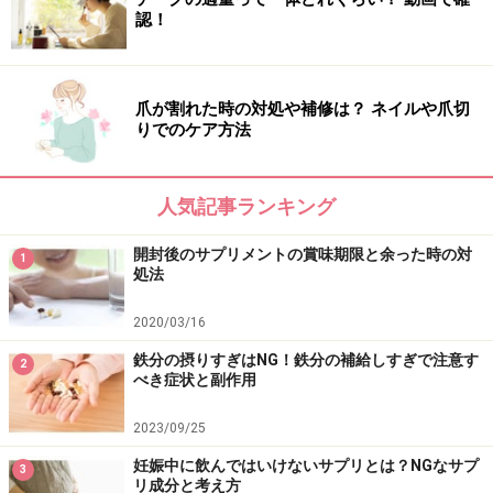
認！
爪が割れた時の対処や補修は？ ネイルや爪切
りでのケア方法
人気記事ランキング
開封後のサプリメントの賞味期限と余った時の対
1
処法
2020/03/16
鉄分の摂りすぎはNG！鉄分の補給しすぎで注意す
2
べき症状と副作用
2023/09/25
妊娠中に飲んではいけないサプリとは？NGなサプ
3
リ成分と考え方