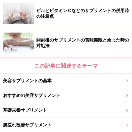
毎日食べるのは難しい？
ピルとビタミンＣなどのサプリメントの併用時
の注意点
これらの菌にはそれぞれの働きがあり、用途によって便
秘予防・ダイエット・免疫アップなどの作用が期待され
ています。ヨーグルトやみそ汁など、毎日習慣にしやす
開封後のサプリメントの賞味期限と余った時の
対処法
い食品もありますが、なかなか続けて摂るのが難しいと
いう方もいらっしゃるはず。そこで、菌においても様々
なサプリメントが登場しました。
この記事に関連するテーマ
腸内にある善玉菌のうち、多くをビフィズス菌が占めて
美容サプリメントの基本
いると言われており、腸内環境を整えることで美肌・ダ
おすすめの美容サプリメント
イエットなど嬉しい効果があると言われています。どれ
も腸までしっかり届くかどうか？という点がポイントと
基礎栄養サプリメント
なっており、形状にも工夫がされています。
肌荒れ改善サプリメント
次ページでは「ダイエットやエイジングケアにオススメ