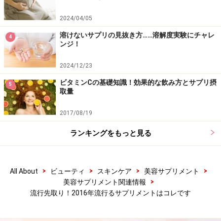
2024/04/05
溶けないサプリの見抜き方……溶解度実験にチャレ
4
ンジ！
2024/12/23
ビタミンCの基礎知識！効果的な飲み方とサプリ摂
5
取量
2017/08/19
ランキングをもっと見る
>
>
>
>
All About
ビューティ
スキンケア
美容サプリメント
>
美容サプリメント関連情報
流行先取り！2016年流行るサプリメントはコレです