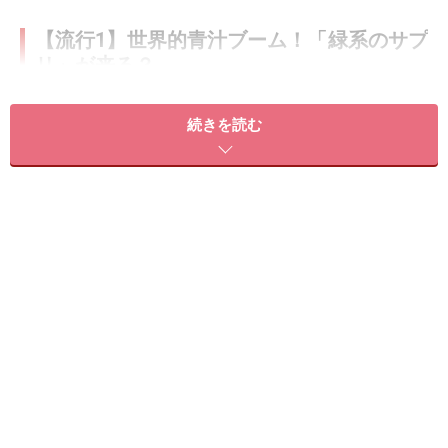
【流行1】世界的青汁ブーム！「緑系のサプ
リ」が来る？
現在世界的に「青汁ブーム」が起こっていることをご存
続きを読む
知でしょうか？ 日本では健康食品の年間の製造量の中
で、青汁関連の成分がここ数年1位・2位を争うほどの定
番人気。実際の青汁商品でも本来の「マズイ」イメージ
を覆すほど、飲みやすい仕様のものも生まれています。
青汁が苦手な方に朗報？
そんな日本の青汁が中国でも人気を得ているほか、アメ
リカではウィートグラスが流行中。ウィートグラスは小
麦若葉のことで、ミランダ・カーを始めとした海外セレ