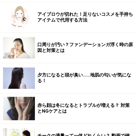
アイブロウが切れた！足りないコスメを手持ち
アイテムで代用する方法
口周りが汚い？ファンデーションガ浮く時の原
因と対策とは
夕方になると頭が臭い……地肌の匂いが気にな
る！
赤ら顔は冬になるとトラブルが増える？ 対策
とNGケアとは
チークの適量って一体どれくらい？ 動画で確