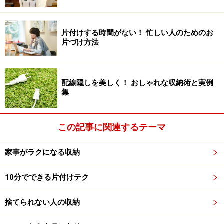
戸棚の中をもっと使いやすくしたいというときに、すぐ
に役立ってくれるのがプラカゴです。入れ替わりの激し
片付けする時間がない！ 忙しい人のためのお
い100均グッズの中でも、定番化されているアイテムが
片づけ方法
多く、サイズもいろいろあります。戸棚の中にピタリと
入ってくれるプラカゴが見つかると、片付けモチベーシ
ョンが上がる！という人がたくさんいます。
配線隠しを美しく！ おしゃれな収納術と実例
集
そんな100均グッズのなかでも、最も利用率が高いの
が、奥行25cmほどのプラカゴです。中に入れるモノとし
この記事に関連するテーマ
ては食品、密閉容器、食器、調理グッズ、ハンドタオ
ル、衛生用品、スキンケア用品、工具、裁縫用品など多
家事がラクになる収納
種多様。棚の中を整理するときのマストアイテムといえ
ます。
10分でできる片付けテク
捨てられない人の収納
食品、日用品、衣類をまとめるときに、浅めのプラカゴも便
利