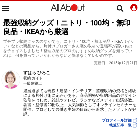
最強収納グッズ！ニトリ・100均・無印
良品・IKEAから厳選
プチプラ収納グッズのなかでも、ニトリ・100均・無印良品・IKEA（イケ
ア）などの商品から、片付けブロガーさん宅の取材で登場率が高いもの
をチョイスしました！整理収納のプロのおすすめ収納グッズを知ってい
れば、何を買っていいかわからないと悩まなくていいのです。
更新日：
2015年12月21日
すはら ひろこ
収納 ガイド
一級建築士
還暦過ぎても現役！建築・インテリア・整理収納の資格と経験
による片付け術に定評がある。商品開発や収納用品のデザイン
監修をはじめ、雑誌やテレビ、ラジオなどメディア出演多数。
著書・監修書20冊以上、人気講師としてオンラインセミナーを
開催。プロとして共働き主婦の目線から追求したメソッドが好
評。
プロフィール詳細
執筆記事一覧