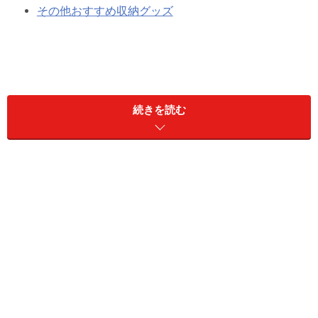
その他おすすめ収納グッズ
ニトリの収納グッズ：ストッカーやコの字
ラックのキッチン収納
続きを読む
家の近くに店舗があるお宅では、ニトリの収納グッズが
よく使われています。家の近くに店舗がなければ通販で
買うこともできますが、収納グッズの実力がよく分から
ないという人も多いのでは？ グッズとして自己主張する
ようなデザインではないのですが、実用的に使いこなし
ているお宅も多くあります。
■収納グッズ1：持ち手付きストッカー（吊り戸棚ストッ
カー）