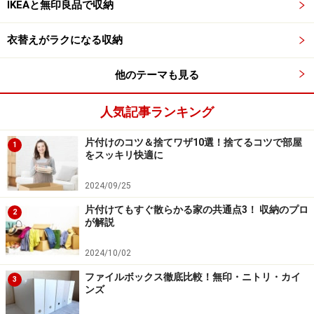
IKEAと無印良品で収納
高い場所で使うときには持ち手のあるタイプを選んで、
衣替えがラクになる収納
その持ち手にネームシールを貼るといったやり方は、片
付けブロガーさんや整理収納プロがよくやっていること
他のテーマも見る
です。
人気記事ランキング
■収納グッズ4：浅めのレタートレイ
片付けのコツ＆捨てワザ10選！捨てるコツで部屋
文具コーナーで見かける、浅いレタートレイも、よく使
1
をスッキリ快適に
われています。A4サイズのものは、キッチンのキャビネ
ットや物入れの棚などの空間サイズに合わせやすいのが
2024/09/25
利点です。幅の狭い小さな収納場所では、B5サイズにす
片付けてもすぐ散らかる家の共通点3！ 収納のプロ
2
るといったように、書類の規格寸法を目安にすると選び
が解説
やすくなります。
2024/10/02
ファイルボックス徹底比較！無印・ニトリ・カイ
また、商品ラベルにもサイズ表示がされていることが多
3
ンズ
いので、家の収納を計測してメモ書きを持ち歩いている