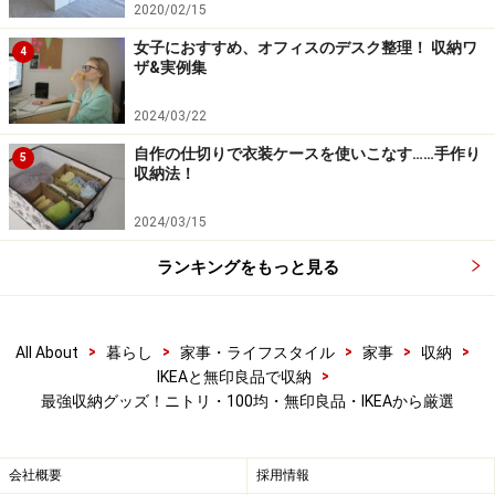
と、100均に立ち寄ったときに最適なものに出会える確
2020/02/15
率が上がります。
女子におすすめ、オフィスのデスク整理！ 収納ワ
4
ザ&実例集
2024/03/22
無印良品の収納グッズ：ファイルボックス
自作の仕切りで衣装ケースを使いこなす……手作り
や引き出しケースで収納
5
収納法！
ナチュラル派とかモダン派とか、インテリアの好みが違
2024/03/15
うお家でも、戸棚の中を覗いてみると必ずと言っていい
ランキングをもっと見る
ほど使われているのが、無印良品の収納アイテムです。
ご存知のとおり、装飾のないシンプルな仕上がりで、実
用性と汎用性が評価されています。
>
>
>
>
>
All About
暮らし
家事・ライフスタイル
家事
収納
>
IKEAと無印良品で収納
■収納グッズ5：ファイルボックス・A4用（ポリプロピレ
最強収納グッズ！ニトリ・100均・無印良品・IKEAから厳選
ンスタンドファイルボックス）
会社概要
採用情報