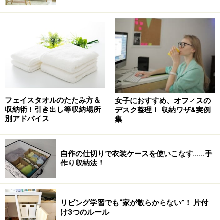
が揃っており、家庭で普通に使われている様子を目にす
ることがよくあります。
100均の収納グッズ：プラカゴやレタートレ
イを使った収納アイデア
小さな収納用品を探しに行くなら、まずは、ダイソー、
フェイスタオルのたたみ方＆
女子におすすめ、オフィスの
キャンドゥ、セリアといった100均へ、という人が多い
収納術！引き出し等収納場所
デスク整理！ 収納ワザ&実例
別アドバイス
集
のではないでしょうか。
■収納グッズ3：プラスチックのカゴ（とくに奥行25cm
自作の仕切りで衣装ケースを使いこなす……手
のもの）
作り収納法！
白いプラカゴが人気。新生活と年末シーズンには売り切れる
リビング学習でも“家が散らからない”！ 片付
ことも
け3つのルール