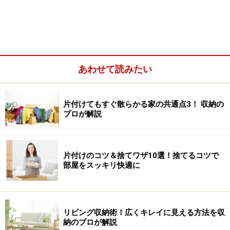
持ち手付きのストッカーは収納最強アイテム。ラックも質実
剛健で見逃せない
なかでも見かけることが最も多いのは、持ち手の付いた
ストッカー。中身が透けて見える、レトルト食品や乾物
あわせて読みたい
など縦長サイズのものでもスッポリ入る深さがある、持
ち手の部分が長いから掴みやすい、などが利点です。
片付けてもすぐ散らかる家の共通点3！ 収納の
プロが解説
■収納グッズ2：金属製コの字ラック
また、食器を積み重ねすぎないようにしたいときに使
う、メタル製コの字ラック。シンプルな形で安定感があ
片付けのコツ＆捨てワザ10選！捨てるコツで
るので、重さにも耐えてくれます。
部屋をスッキリ快適に
ニトリにはほかにもいろいろなラックが。キッチンでは
シンク下ラック、フライパンラック、レンジ上ラックな
リビング収納術！広くキレイに見える方法を収
ど「ココにこれがあったらイイナ」という機能的な商品
納のプロが解説