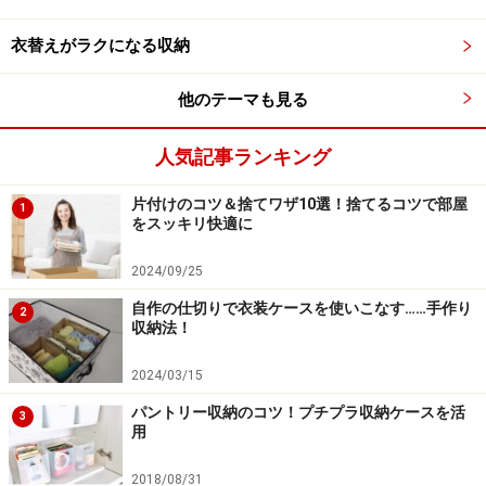
書類は年度ごとに段ボールに入れて、デスク周り以外の
衣替えがラクになる収納
場所や共用の保管庫で管理します。
他のテーマも見る
人気記事ランキング
書類整理の3則・その3：見出しをつける
片付けのコツ＆捨てワザ10選！捨てるコツで部屋
1
すでに当たり前なことですが、
見出しは必ずつけておき
をスッキリ快適に
ます。
会議や提出用の大事な書類には見出しのシールを
2024/09/25
貼っていても、関連資料にはつけていないというケース
自作の仕切りで衣装ケースを使いこなす……手作り
もあるのでは？ 忙しいと後回しにしがちですがポストイ
2
収納法！
ット式の見出しなら、フォルダーに入れるついでに走り
書きしたまま貼れるので簡単です。
2024/03/15
パントリー収納のコツ！プチプラ収納ケースを活
3
さらに見出しのタイトルについては、これも当然ながら
用
検索しやすい名称をつけておきましょう。
その際に、次
2018/08/31