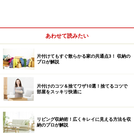
手掛けている最中の書類と資料＝「進行中」
すでに終了した案件の書類と資料＝「終了」
やがて使う見通しのある書類や資料＝「念のため」
この分別の段階で、重要な書類と必要な資料以外は処
あわせて読みたい
分。すでに終了した業務の書類は原本（成果品）だけを
保管します。
片付けてもすぐ散らかる家の共通点3！ 収納の
プロが解説
片付けのコツ＆捨てワザ10選！捨てるコツで
細かく分けすぎると要不要を判断するときに迷うので、使う
部屋をスッキリ快適に
頻度を基準に分ける際にも3分別までにとどめて
「念のため」の書類や資料は、1年以内に使う目途のあ
るものだけに。
それでも捨てきれないものには、「保留
リビング収納術！広くキレイに見える方法を収
納のプロが解説
用」の箱を1つだけ用意します。ただし大きな箱ではな