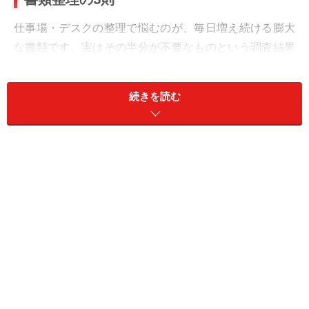
仕事場・デスクの整理で悩むのが、毎日増え続ける膨大
な書類です。実はその半分が不要なものという調査結果
もあるとか。そもそもプリントアウトを最小限にとどめ
て、完了した仕事は成果品だけ残せば、経費節約＆省ス
続きを読む
ペースにつながります。
余分を持たない捨てる心掛けは、整理の基本です。それ
では早速、書類を整理して仕事がはかどる実感をつかみ
ましょう。
書類整理の3則・その1：段階で3分別する
書類や資料を手にしたその時に、仕事の流れに応じて大
きく次の3つに分けておきます。