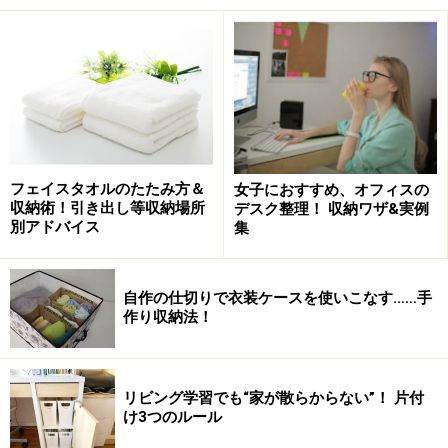
く、ファイルボックスほどの大きさにとどめて、そこが
満杯になったら古いものから、どんどん捨てていきまし
ょう。
書類整理の3則・その2：規格化する
フェイスタオルのたたみ方＆
女子におすすめ、オフィスの
収納術！引き出し等収納場所
デスク整理！ 収納ワザ&実例
別アドバイス
集
会社で決められたスタイルがあれば、それに従って
自作の仕切りで衣装ケースを使いこなす……手
作り収納法！
企画書、報告書、契約書など書類の多くはA4サイズ。
そ
こで書類を整理する道具もA4サイズに統一して、立て置
きにします。
そしてファイリングには、手早く処理でき
リビング学習でも“家が散らからない”！ 片付
る単純な道具を使いましょう。
け3つのルール