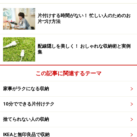
前項で仕分けした書類のうち、進行中と念のためのもの
はクリアフォルダーに挟むだけ。
クリアフォルダーを緊
片付けする時間がない！ 忙しい人のためのお
片づけ方法
急度で色分けするなら、透明色を含めて3色までに限定
します。
多色使いにすると一目で色の意味が判断できま
せん。
配線隠しを美しく！ おしゃれな収納術と実例
集
さらにクリアフォルダーを厚口タイプにすれば、ブック
スタンドに立てておくことも可能です。
クリアフォルダ
この記事に関連するテーマ
ーが複数枚になる案件や念のための資料用には、ファイ
ルボックスを使ってひとまとめにしてもいいでしょう。
家事がラクになる収納
ハンギングフォルダーを使って、吊す形式で整理するの
も1つの手です。いずれにしても、1案件1フォルダーも
10分でできる片付けテク
しくは1ボックスを原則に整理します。
捨てられない人の収納
すでに終了した業務の書類は、クリアブックやバインダ
IKEAと無印良品で収納
ーを使って1冊にまとめます。
さらに、使う機会のない