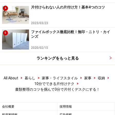
のような要素を中心に命名します。
片付けられない人の片付け方！基本4つのコツ
4
プロジェクト名 「○○計画」「××開発」など
クライアント名 企業・メーカー名など
2023/03/23
期間名 ○○年○月～××年×月
ファイルボックス徹底比較！無印・ニトリ・カイ
5
ンズ
見出しの大きさ、書体、書式も統一すると見やすく検索
がラクです。
見出しのついた書類を並べる際の順序です
2020/02/15
が、作業中で個人管理のものは時系列、保管用で共有の
ランキングをもっと見る
ものは50音順といったように、ルールを定めておきまし
ょう。
>
>
>
>
>
All About
暮らし
家事・ライフスタイル
家事
収納
書類・資料の整理は継続的にできる方法でなければなり
>
10分でできる片付けテク
書類整理のコツを掴んで3分で片付くデスクにする！
ません。以上のポイントを目安に、仕事の特性に合わせ
てシンプルに整理しましょう。
会社概要
採用情報
投資家情報
広告掲載