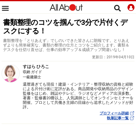
書類整理のコツを掴んで3分で片付くデ
スクにする！
書類整理を「とりあえず」でしのいできた皆さんに朗報です。とりあえ
ずよりも簡単確実な、書類の整理の仕方とコツをご紹介します。書類＆
デスクを仕切り直せば、仕事の効率アップ＆成績アップ間違いなし！
更新日：
2019年04月10日
すはら ひろこ
収納 ガイド
一級建築士
還暦過ぎても現役！建築・インテリア・整理収納の資格と経験
による片付け術に定評がある。商品開発や収納用品のデザイン
監修をはじめ、雑誌やテレビ、ラジオなどメディア出演多数。
著書・監修書20冊以上、人気講師としてオンラインセミナーを
開催。プロとして共働き主婦の目線から追求したメソッドが好
評。
プロフィール詳細
執筆記事一覧