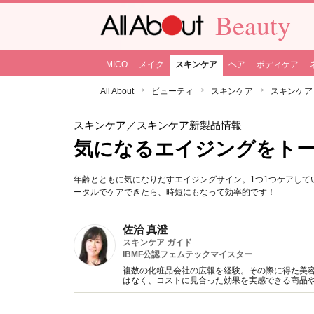
Beauty
MICO
メイク
スキンケア
ヘア
ボディケア
All About
ビューティ
スキンケア
スキンケア
スキンケア
／スキンケア新製品情報
気になるエイジングをトー
年齢とともに気になりだすエイジングサイン。1つ1つケアし
ータルでケアできたら、時短にもなって効率的です！
佐治 真澄
スキンケア ガイド
IBMF公認フェムテックマイスター
複数の化粧品会社の広報を経験。その際に得た美
はなく、コストに見合った効果を実感できる商品
分の肌で試しているときが一番幸せを感じる自称