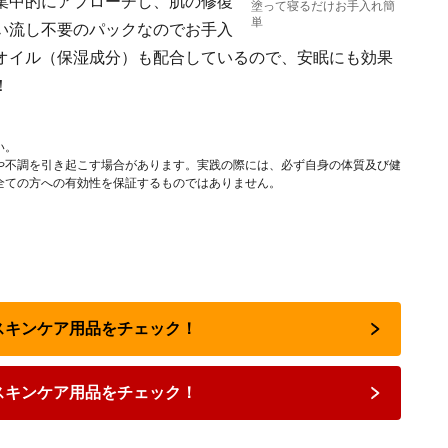
集中的にアプローチし、肌の修復
塗って寝るだけお手入れ簡
単
い流し不要のパックなのでお手入
オイル（保湿成分）も配合しているので、安眠にも効果
！
い。
や不調を引き起こす場合があります。実践の際には、必ず自身の体質及び健
全ての方への有効性を保証するものではありません。
のスキンケア用品をチェック！
スキンケア用品をチェック！