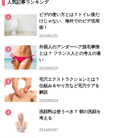
人気記事ランキング
ビデの使い方とは？トイレ後だ
1
けじゃない、海外でのビデ活用
術！
2024/01/21
外国人のアンダーヘア脱毛事情
2
とは？ フランス人との考えの違
い
2024/05/15
毛穴エクストラクションとは？
3
仕組み＆やり方など毛穴ケアを
解説
2024/09/24
洗顔料は使うべき？ 朝の洗顔を
4
考える
2014/03/07