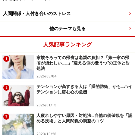
主人公 ルーク・スカイウォーカーに対する父親 ダースベ
人間関係・人付き合いのストレス
ーダーのように、「反発すべき父」の存在が必要となり
ます。しかし、父親が息子のパートナーとして機能し、
他のテーマも見る
息子を包み込みながらやさしくレールを敷いていると、
息子は父親から脱皮する必要性を感じられず、ぬくぬく
人気記事ランキング
と父親の庇護下に安住してしまう可能性があります。
すると、息子は自分自身で人生を決めずに成長し、何で
家族そろっての帰省は老親の負担？「娘一家の帰
1
省が煩わしい……」"迎える側の憂うつ"の正体と対
も父親に相談しながら、結局は父親に最終決定してもら
処法
うという「マザコン息子」ならぬ「ファザコン息子」へ
2026/08/04
と成長していく可能性があるのです。
テンションが高すぎる人は「躁的防衛」かも…ハイ
2
テンションに潜む心の危機
2026/01/15
息子は「自分で決められる男」になってい
ますか？
人疲れしやすい原因・対処法…自他の価値観を「認
3
める技術」と人間関係の調整のコツ
実際、身近にこんな思春期、青年期の男子、父・息子関
2023/10/28