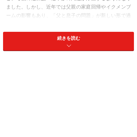
ました。しかし、近年では父親の家庭回帰やイクメンブ
ームの影響もあり、「父と息子の問題」が新しい形で過
熱し始めているようです。
続きを読む
たとえば、息子の受験に熱くなる「お受験父」。エリー
ト化にこだわる父親は昔からいましたが、少し前の時代
では「絶対に東大に合格しろ！」「医学部に入れ！」な
どの至上命題だけを掲げて肝心の教育は母親に丸投げ
し、結果だけで「できる」「できない」を評価する父親
像が一般的でした。
しかし、近年の「お受験父」たちは、単純に偏差値や学
校名だけにこだわっているわけではありません。息子の
性格や能力をじっくり分析し、その子ならではの特性を
理解して伸ばしてくれる学校を、よく吟味して選ぶ傾向
にあるようです。