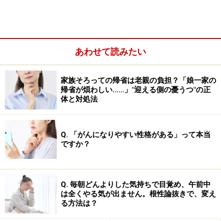
先回りして人生のヒントを示す父親を、息
子はどう捉えるか
あわせて読みたい
しかし、このように「息子に合う環境」を積極的に用意
家族そろっての帰省は老親の負担？「娘一家の
しようとする父親の熱意が、当の息子に思いがけない負
帰省が煩わしい……」"迎える側の憂うつ"の正
の影響を与えてしまう場合があります。
体と対処法
それは、先回りして息子の個性に合う環境を選び、父親
Q. 「がんになりやすい性格がある」って本当
の判断でレールを敷いてしてしまうと、息子は自動的に
ですか？
そのレール通りの生き方を歩んでしまうという影響で
す。
Q. 毎朝どんよりした気持ちで目覚め、午前中
は全くやる気が出ません。根性論抜きで、変え
この傾向は、特に幼い時期には顕著です。幼児期から児
る方法は？
童期の男の子は父親と自分を同一視し、父親が正しいと