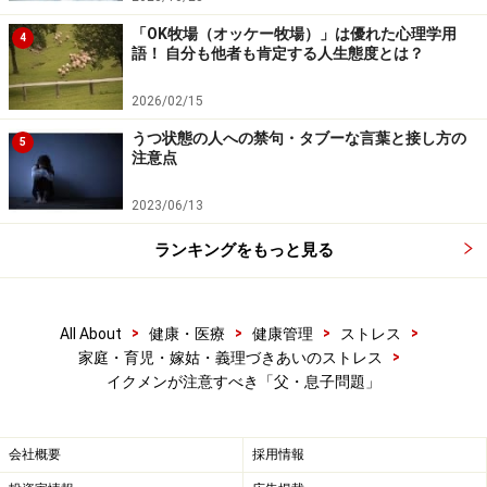
係をよく見かけないでしょうか？
「OK牧場（オッケー牧場）」は優れた心理学用
4
語！ 自分も他者も肯定する人生態度とは？
就職希望先は「父と同じ業種」。本人の志望理由は
2026/02/15
「父が勧めてくれたから」
うつ状態の人への禁句・タブーな言葉と接し方の
友だちは、話が合わないから苦手。デートもお金が
5
注意点
かかるから苦手。やっぱり家族といるのが安心で楽
2023/06/13
いつも自分の気持ちに先回りして気づいてくれる
父。自分から相談しなくても済むので楽
ランキングをもっと見る
学校や会社の制度はよく分からない。でも父に相談
すると何でも調べてくれるので安心
>
>
>
>
All About
健康・医療
健康管理
ストレス
>
家庭・育児・嫁姑・義理づきあいのストレス
イクメンが注意すべき「父・息子問題」
もちろん、親との関係が良好なのは素晴らしいことで
す。しかし、自分のことは自分で決め、困難に直面した
ときには、自分から相談先を探し、合理的な行動を選択
会社概要
採用情報
できるように成長していくことが大切です。人生の方向