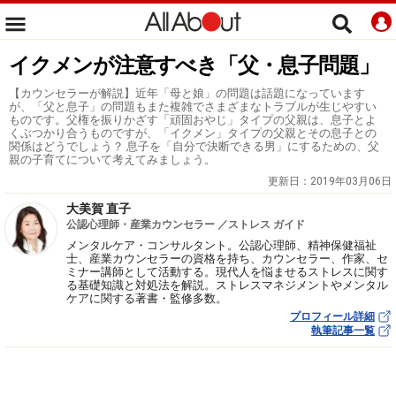
イクメンが注意すべき「父・息子問題」
【カウンセラーが解説】近年「母と娘」の問題は話題になっています
が、「父と息子」の問題もまた複雑でさまざまなトラブルが生じやすい
ものです。父権を振りかざす「頑固おやじ」タイプの父親は、息子とよ
くぶつかり合うものですが、「イクメン」タイプの父親とその息子との
関係はどうでしょう？ 息子を「自分で決断できる男」にするための、父
親の子育てについて考えてみましょう。
更新日：
2019年03月06日
大美賀 直子
公認心理師・産業カウンセラー ／ストレス ガイド
メンタルケア・コンサルタント。公認心理師、精神保健福祉
士、産業カウンセラーの資格を持ち、カウンセラー、作家、セ
ミナー講師として活動する。現代人を悩ませるストレスに関す
る基礎知識と対処法を解説。ストレスマネジメントやメンタル
ケアに関する著書・監修多数。
プロフィール詳細
執筆記事一覧