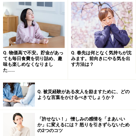
考えるルールや生き方を勤勉に達成しようとします。し
たがって、「僕は○○校に行きたい！」「僕は将来○○にな
りたい！」と子ども自身が語っているとしても、それは
父親の希望を反映した言葉であり、子ども自身から内発
する希望ではないことがあります。
特に、中学受験に挑戦する小学生時代は、息子が父親の
Q. 物価高で不安。貯金があっ
Q. 春先は何となく気持ちが沈
ても毎日食費を切り詰め、趣
みます。前向きにやる気を出
希望を素直に受け入れやすい時期であるため、父親にと
味も楽しめなくなりまし
す方法は？
ってはレールを敷きやすい時期です。ただしその挑戦
た……
は、息子本人が吟味して決めたものであるとは限らない
ため、息子の自主性や自立に影響が生じることがありま
Q. 被災経験がある友人を励ますために、どの
す。
ような言葉をかけるべきでしょうか？
「許せない！」 憎しみの感情を「まあいい
「反発すべき父」が見当たらない思春期息
か」に変えるには？ 怒りを引きずらないため
子の課題
の2つのコツ