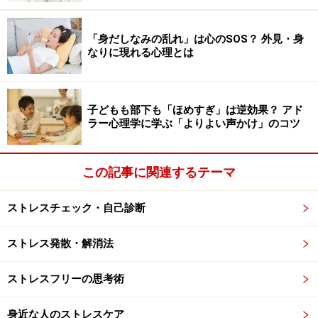
「身だしなみの乱れ」は心のSOS？ 外見・身
乗り越えるべき父の姿が、息子の前にあるだろうか？
なりに現れる心理とは
このような「パートナーとしての父」が、息子の人生の
子どもも部下も「ほめすぎ」は逆効果？ アド
レールを敷き、「息子に合う人生」をコーディネートす
ラー心理学に学ぶ「よりよい声かけ」のコツ
ると、思春期以降に微妙な問題が発生する場合がありま
す。
この記事に関連するテーマ
本来思春期は、自分自身の力、自分の価値観で人生を切
ストレスチェック・自己診断
り拓き始める時期にあたり、このとき男の子は「父殺
し」のテーマに直面すると言われています。すなわち、
ストレス発散・解消法
それまで自分が同一化してきた父親の影響を抹殺して、
自分で人生を築きたいと願うのです。
ストレスフリーの思考術
この父殺しのテーマには、映画『スター・ウォーズ』の
身近な人のストレスケア