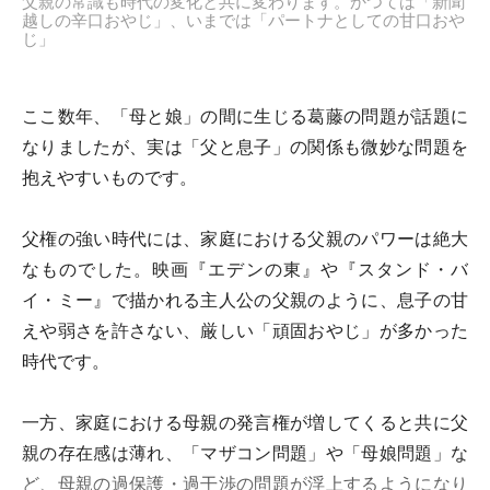
父親の常識も時代の変化と共に変わります。かつては「新聞
越しの辛口おやじ」、いまでは「パートナとしての甘口おや
じ」
ここ数年、「母と娘」の間に生じる葛藤の問題が話題に
なりましたが、実は「父と息子」の関係も微妙な問題を
抱えやすいものです。
父権の強い時代には、家庭における父親のパワーは絶大
なものでした。映画『エデンの東』や『スタンド・バ
イ・ミー』で描かれる主人公の父親のように、息子の甘
えや弱さを許さない、厳しい「頑固おやじ」が多かった
時代です。
一方、家庭における母親の発言権が増してくると共に父
親の存在感は薄れ、「マザコン問題」や「母娘問題」な
ど、母親の過保護・過干渉の問題が浮上するようになり