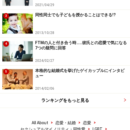
2021/04/29
同性同士でも子どもを授かることはできる!?
3
2013/10/28
FTMの人と付き合う時……彼氏との恋愛で気になる
4
7つの疑問に回答
2024/02/27
本格的な結婚式を挙げたゲイカップルにインタビ
5
ュー
2014/02/06
ランキングをもっと見る
>
>
>
All About
恋愛・結婚
恋愛
>
>
セクシュアルマイノリティ・同性愛
LGBT