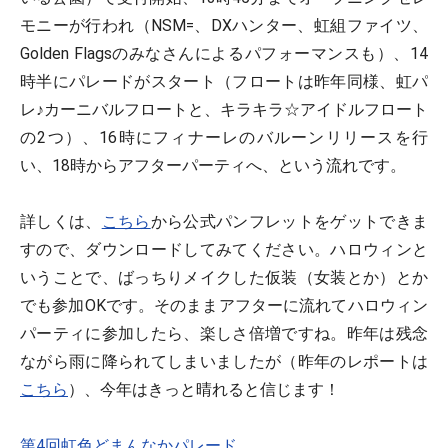
モニーが行われ（NSM=、DXハンター、虹組ファイツ、
Golden Flagsのみなさんによるパフォーマンスも）、14
時半にパレードがスタート（フロートは昨年同様、虹パ
レ♪カーニバルフロートと、キラキラ☆アイドルフロート
の2つ）、16時にフィナーレのバルーンリリースを行
い、18時からアフターパーティへ、という流れです。
詳しくは、
こちら
から公式パンフレットをゲットできま
すので、ダウンロードしてみてください。ハロウィンと
いうことで、ばっちりメイクした仮装（女装とか）とか
でも参加OKです。そのままアフターに流れてハロウィン
パーティに参加したら、楽しさ倍増ですね。昨年は残念
ながら雨に降られてしまいましたが（昨年のレポートは
こちら
）、今年はきっと晴れると信じます！
第4回虹色どまんなかパレード