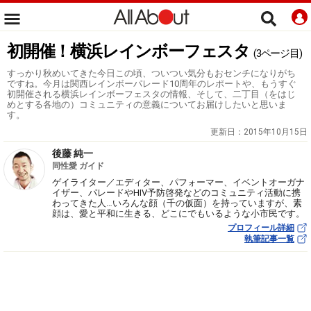
初開催！横浜レインボーフェスタ
(3ページ目)
すっかり秋めいてきた今日この頃、ついつい気分もおセンチになりがち
ですね。今月は関西レインボーパレード10周年のレポートや、もうすぐ
初開催される横浜レインボーフェスタの情報、そして、二丁目（をはじ
めとする各地の）コミュニティの意義についてお届けしたいと思いま
す。
更新日：
2015年10月15日
後藤 純一
同性愛 ガイド
ゲイライター／エディター、パフォーマー、イベントオーガナ
イザー、パレードやHIV予防啓発などのコミュニティ活動に携
わってきた人…いろんな顔（千の仮面）を持っていますが、素
顔は、愛と平和に生きる、どこにでもいるような小市民です。
プロフィール詳細
執筆記事一覧