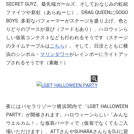
SECRET GUYZ、最先端ガールズ、そしておなじみの虹組
ファイツや新虹（あらぬーじ）、DRAG QUEENにGOGO
BOYS…多彩なパフォーマーがステージを盛り上げ、色と
りどりのブースが並び（フードもあり）、ハロウィンら
しい仮装コンテストなども行われるそうです（ステージ
のタイムテーブルは
こちら
）。そして、日没とともに横
浜のシンボル・
マリンタワー
がレインボーにライトアッ
プされるそうです（素敵！）
夜にはパセラリゾーツ横浜関内で「LGBT HALLOWEEN
PARTY」が開催されます。ハロウィーンらしい「みんな
ウエルカム！」な仮装パーティで（仮装でなくてもご入
場いただけます）、ATTさんやSUHARAさんらをDJに迎