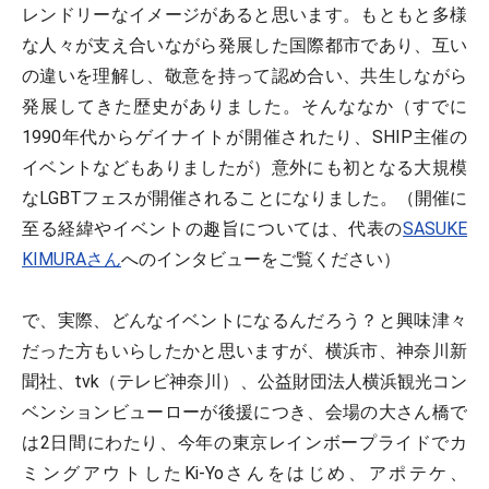
レンドリーなイメージがあると思います。もともと多様
な人々が支え合いながら発展した国際都市であり、互い
の違いを理解し、敬意を持って認め合い、共生しながら
発展してきた歴史がありました。そんななか（すでに
1990年代からゲイナイトが開催されたり、SHIP主催の
イベントなどもありましたが）意外にも初となる大規模
なLGBTフェスが開催されることになりました。（開催に
至る経緯やイベントの趣旨については、代表の
SASUKE
KIMURAさん
へのインタビューをご覧ください）
で、実際、どんなイベントになるんだろう？と興味津々
だった方もいらしたかと思いますが、横浜市、神奈川新
聞社、tvk（テレビ神奈川）、公益財団法人横浜観光コン
ベンションビューローが後援につき、会場の大さん橋で
は2日間にわたり、今年の東京レインボープライドでカ
ミングアウトしたKi-Yoさんをはじめ、アポテケ、