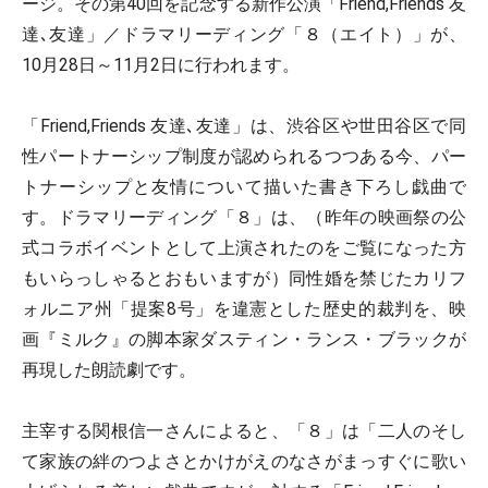
ージ。その第40回を記念する新作公演「Friend,Friends 友
達､友達」／ドラマリーディング「８（エイト）」が、
10月28日～11月2日に行われます。
「Friend,Friends 友達､友達」は、渋谷区や世田谷区で同
性パートナーシップ制度が認められるつつある今、パー
トナーシップと友情について描いた書き下ろし戯曲で
す。ドラマリーディング「８」は、（昨年の映画祭の公
式コラボイベントとして上演されたのをご覧になった方
もいらっしゃるとおもいますが）同性婚を禁じたカリフ
ォルニア州「提案8号」を違憲とした歴史的裁判を、映
画『ミルク』の脚本家ダスティン・ランス・ブラックが
再現した朗読劇です。
主宰する関根信一さんによると、「８」は「二人のそし
て家族の絆のつよさとかけがえのなさがまっすぐに歌い