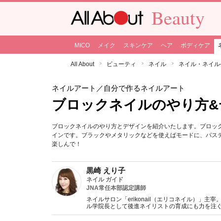
Beauty
MICO
メイク
スキンケア
ヘア
ボディケア
All About
ビューティ
ネイル
ネイル・ネイル
ネイルアート
／自分で作るネイルアート
ブロックネイルのやり方&
ブロックネイルのやり方とデザインを紹介いたします。ブロッ
インです。ブラックやメタリックなどを使えばモードに、パス
楽しんで！
黒崎 えり子
ネイル ガイド
JNA常任本部認定講師
ネイルサロン「erikonail（エリコネイル）」
ル学院長として後進ネイリストの育成にも力を注ぐ