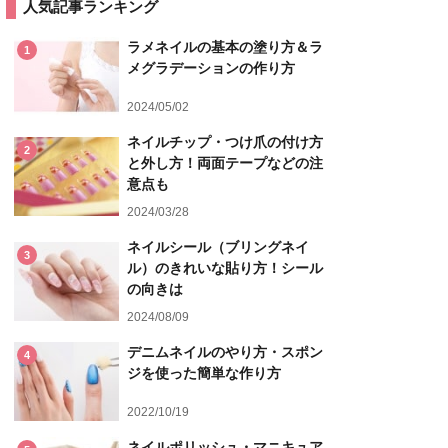
人気記事ランキング
ラメネイルの基本の塗り方＆ラ
1
メグラデーションの作り方
2024/05/02
ネイルチップ・つけ爪の付け方
2
と外し方！両面テープなどの注
意点も
2024/03/28
ネイルシール（ブリングネイ
3
ル）のきれいな貼り方！シール
の向きは
2024/08/09
デニムネイルのやり方・スポン
4
ジを使った簡単な作り方
2022/10/19
ネイルポリッシュ・マニキュア