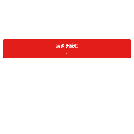
「この僕がどうして？！」という結果になる前に、確認して
おきましょう。
続きを読む
私はさまざまなNGパターンを見てきました。それは、仕
事で活躍されていても、お受験面接で失敗をしてしまっ
た多くのお父さま達です。ご両親さまが志望校のOBで、
お子さんのお勉強も受け答えもトップクラス、お父さま
の社会的地位も申し分ない、誰が見ても合格間違いなし
であるのに、残念な結果に終わってしまったご家庭。い
ったい何が敗因だったのでしょう？
親子のお受験作法を指導している中で、前年までのデー
タから、『受かるお受験パパ』と『落ちるお受験パパ』
の傾向と対策を明かします。