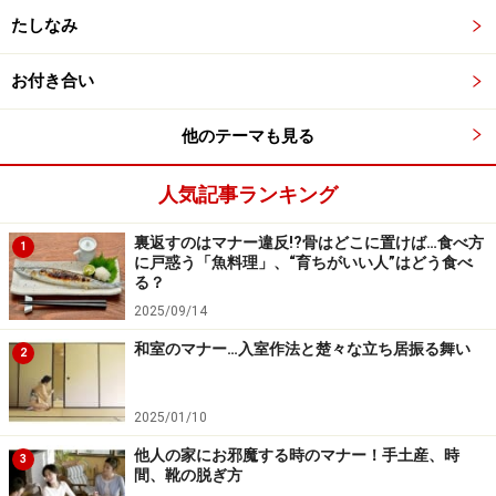
たしなみ
このような必要以上のプライドは、せっかくのレッスン
の効果も半減してしまいますので、まずは、講師との信
お付き合い
頼関係を構築していくことから始めます。ポイントは、
他のテーマも見る
お父さまのプライドを尊重しながら、ご性格や癖を考慮
すること。良いところは積極的に評価し、直すべきとこ
人気記事ランキング
ろを率直に指摘していくことで、お互いの信頼関係を築
き上げていきます。
裏返すのはマナー違反!?骨はどこに置けば…食べ方
1
に戸惑う「魚料理」、“育ちがいい人”はどう食べ
る？
それにより、ご自身の欠点や弱みを素直に受け入れ、心
2025/09/14
配されていたお母さまも驚くほどの変化が見られるよう
和室のマナー…入室作法と楚々な立ち居振る舞い
2
になります。大切なことは、有能なお受験パパの意識を
変えること。まずは、お父さまのご性格をよくご存じで
2025/01/10
あるお母さまが、“お受験パパ意識改革”を試してみてく
ださい。
他人の家にお邪魔する時のマナー！手土産、時
3
間、靴の脱ぎ方