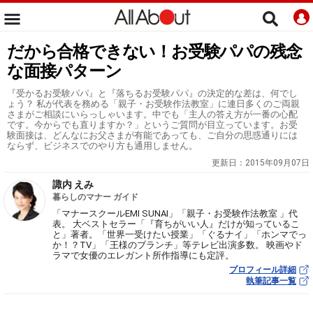
だから合格できない！お受験パパの残念
な面接パターン
『受かるお受験パパ』と『落ちるお受験パパ』の決定的な差は、何でし
ょう？ 私が代表を務める「親子・お受験作法教室」に連日多くのご両親
さまがご相談にいらっしゃいます。中でも「主人の答え方が一番の心配
です。今からでも直りますか？」というご質問が目立っています。お受
験面接は、どんなにお父さまが有能であっても、ご自分の思惑通りには
ならず、ビジネスでのやり方も通用しません。
更新日：
2015年09月07日
諏内 えみ
暮らしのマナー ガイド
「マナースクールEMI SUNAI」「親子・お受験作法教室 」代
表。 大ベストセラー「『育ちがいい人』だけが知っているこ
と」著者。「世界一受けたい授業」「ぐるナイ」「ホンマでっ
か！？TV」「王様のブランチ」等テレビ出演多数。 映画やド
ラマで女優のエレガント所作指導にも定評。
プロフィール詳細
執筆記事一覧