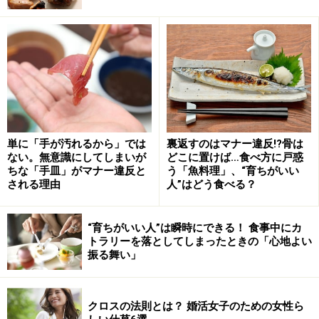
プレゼン力があるかっこいいパパにも落とし穴が！
ビジネスにおいて、完璧なプレゼンテーションや高度な
交渉術で自信たっぷりのお父さま。普段から何事もスマ
ートにこなしているからでしょう。両親面接の場でも、
いつもの調子で流暢に受け答え。この時点で、お父さま
は大変なミスにまだ気がついていません。
単に「手が汚れるから」では
裏返すのはマナー違反!?骨は
ない。無意識にしてしまいが
どこに置けば…食べ方に戸惑
「では、まずお父さま、志望の理由をお聞かせいただけ
ちな「手皿」がマナー違反と
う「魚料理」、“育ちがいい
ますか？」という質問に対しても、「えー、私どもは娘
される理由
人”はどう食べる？
が誕生した時点から……… を致しておりまして、と申しま
すのも、先生方もご存じのように……… 」と立て板に水の
“育ちがいい人”は瞬時にできる！ 食事中にカ
如く、自信に満ちた表情で答える。お子さんや家族の話
トラリーを落としてしまったときの「心地よい
振る舞い」
をしているのに、プレゼン力だけが際立ってしまうよう
な説明の仕方。もしあなたが、伝統ある私立校の面接官
なら、好印象を持つでしょうか？
クロスの法則とは？ 婚活女子のための女性ら