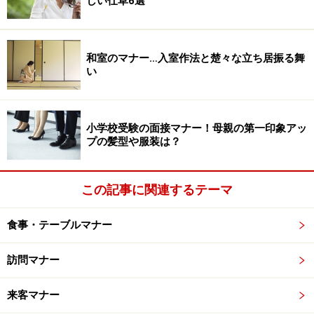
しい仕草6選
園・学校側は、流暢でよどみない説明を求めているので
はありません。お父さまの志望校への想いや熱意、お子
和室のマナー…入室作法と楚々な立ち居振る舞
さんへの愛情、そして誠実な回答を評価します。お受験
い
の面接の応答にはそぐわないスマート過ぎる言動が、逆
効果を招くことをお忘れなく！
小学校受験の面接マナー！母親の第一印象アッ
プの髪型や服装は？
プライドが高すぎるお受験パパ
この記事に関連するテーマ
間違いを指摘されるのを極端に嫌う。人に指図されたく
食事・テーブルマナー
ない。指導されたくない。どんな場面でもデキる自分で
いたい。そんなプライドが高すぎるお受験パパが目立ち
訪問マナー
ます。お母さま方からも、「先生、プライドが高い主人
を何とか指導していただけますか？」といった相談をよ
来客マナー
く受けます。