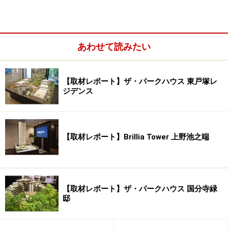
分にえんま商店街や柳町仲通り商店街があり、コンビニ
エンスストアも近くにあるなど日常の買い物などの生活
利便性は、高いロケーションです。
あわせて読みたい
「クレヴィア文京小石川」の現地
【取材レポート】ザ・パークハウス 東戸塚レ
ジデンス
「クレヴィア文京小石川」の現地は、南西道路にワイド
に面した開放的な場所。車通りも少なく落ち着いた印象
です。最寄り駅から5分の立地でありながら、落ち着い
た住環境は注目を集めている大きな要因でしょう。
【取材レポート】Brillia Tower 上野池之端
都営地下鉄の構内
【取材レポート】ザ・パークハウス 国分寺緑
駅構内へ戻ると、都営三田線、都営大江戸線、東京メト
邸
ロ丸の内線、東京メトロ南北線の表示が見えます。「大
手町」駅、「日比谷」駅、「池袋」駅、「新宿」駅とい