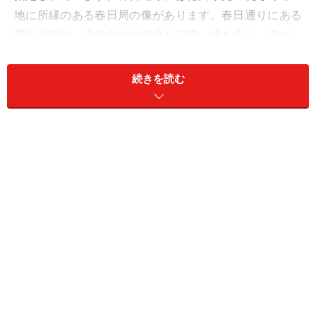
地に所縁のある春日局の像があります。春日通りにある
礫川公園は、子供向けの遊具も設置。緑も多く、清々し
い感じがします。文教地区であることも文京区名の由来
であるように、子育て環境の良さを感じます。
続きを読む
現地近隣から文京区役所を望む
現地へは、フラットなアプローチ。文京区と言えば、起
伏のある坂の多い区として知られますが、ベビーカーや
シルバーカーでも歩きやすいでしょう。
徒歩2分のグルメシティ
現地近くに24時間オープンのスーパー「グルメシティ」
もあります。徒歩5分の場所にクイーンズ伊勢丹、徒歩3