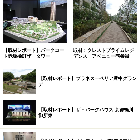
った都心の多くのビジネスゾーンへダイレクトにアクセ
スできる点は、この立地の大きな魅力でしょう。
次のページでは、さらに建物を紹介します。
※記事内容は執筆時点のものです。最新の内容をご確認くださ
【取材レポート】パークコー
取材：クレストプライムレジ
い。
ト赤坂檜町ザ タワー
デンス アベニュー壱番街
次のページへ
1
/
2
【取材レポート】プラネスーペリア豊中グラン
デ
【取材レポート】ザ・パークハウス 京都鴨川
御所東