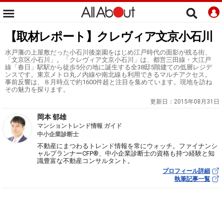
【取材レポート】クレヴィア文京小石川
水戸藩の上屋敷だった小石川後楽園をはじめ江戸時代の面影が残る街、
「文京区小石川」。「クレヴィア文京小石川」は、都営三田線・大江戸
線「春日」駅駅から徒歩5分の地に誕生する全38邸5階建ての低層レジデ
ンスです。東京メトロ丸ノ内線や南北線も利用できるマルチアクセス。
事前反響は、８月時点で約1600件超と注目を集めています。現地を訪ね
その魅力を探ります。
更新日：
2015年08月31日
岡本 郁雄
マンショントレンド情報 ガイド
中小企業診断士
不動産にまつわるトレンド情報を常にウォッチ。ファイナンシ
ャルプランナーCFP®、中小企業診断士の資格も持つ経験と知
識豊富な不動産コンサルタント。
プロフィール詳細
執筆記事一覧