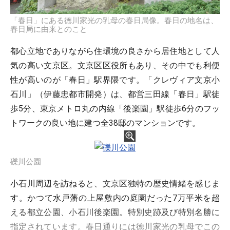
「春日」にある徳川家光の乳母の春日局像。春日の地名は、
春日局に由来とのこと
都心立地でありながら住環境の良さから居住地として人
気の高い文京区。文京区区役所もあり、その中でも利便
性が高いのが「春日」駅界隈です。「クレヴィア文京小
石川」（伊藤忠都市開発）は、都営三田線「春日」駅徒
歩5分、東京メトロ丸の内線「後楽園」駅徒歩6分のフッ
トワークの良い地に建つ全38邸のマンションです。
礫川公園
小石川周辺を訪ねると、文京区独特の歴史情緒を感じま
す。かつて水戸藩の上屋敷内の庭園だった7万平米を超
える都立公園、小石川後楽園。特別史跡及び特別名勝に
指定されています。春日通りには徳川家光の乳母でこの