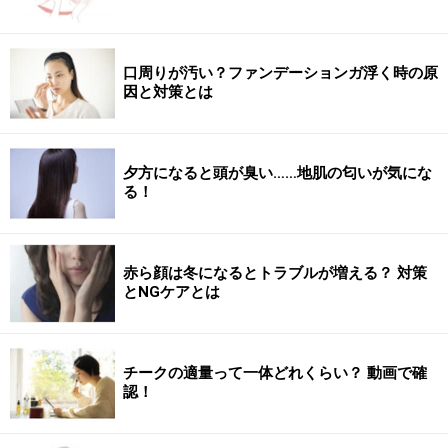
口周りが汚い？ファンデーションガ浮く時の原
因と対策とは
夕方になると頭が臭い……地肌の匂いが気にな
る！
赤ら顔は冬になるとトラブルが増える？ 対策
とNGケアとは
チークの適量って一体どれくらい？ 動画で確
認！