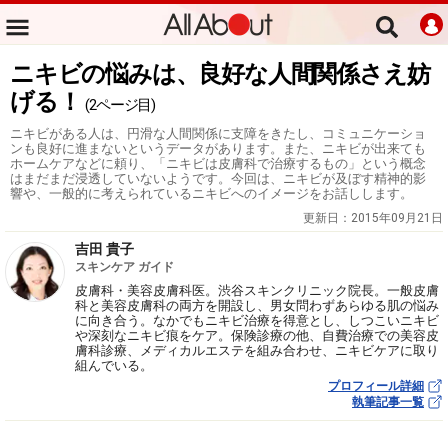
ニキビの悩みは、良好な人間関係さえ妨
げる！
(2ページ目)
ニキビがある人は、円滑な人間関係に支障をきたし、コミュニケーショ
ンも良好に進まないというデータがあります。また、ニキビが出来ても
ホームケアなどに頼り、「ニキビは皮膚科で治療するもの」という概念
はまだまだ浸透していないようです。今回は、ニキビが及ぼす精神的影
響や、一般的に考えられているニキビへのイメージをお話しします。
更新日：
2015年09月21日
吉田 貴子
スキンケア ガイド
皮膚科・美容皮膚科医。渋谷スキンクリニック院長。一般皮膚
科と美容皮膚科の両方を開設し、男女問わずあらゆる肌の悩み
に向き合う。なかでもニキビ治療を得意とし、しつこいニキビ
や深刻なニキビ痕をケア。保険診療の他、自費治療での美容皮
膚科診療、メディカルエステを組み合わせ、ニキビケアに取り
組んでいる。
プロフィール詳細
執筆記事一覧