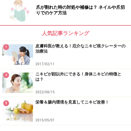
爪が割れた時の対処や補修は？ ネイルや爪切
りでのケア方法
人気記事ランキング
皮膚科医が教える！厄介なニキビ痕クレーターの
1
治療法
2017/02/11
ニキビが顔以外にできる！身体ニキビの特徴と
2
は？
2022/08/15
栄養＆腸内環境を見直してニキビ改善！
3
2015/05/01