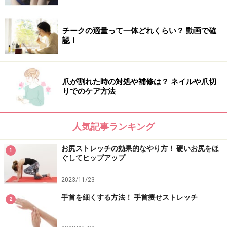
チークの適量って一体どれくらい？ 動画で確
認！
爪が割れた時の対処や補修は？ ネイルや爪切
りでのケア方法
人気記事ランキング
お尻ストレッチの効果的なやり方！ 硬いお尻をほ
1
ぐしてヒップアップ
2023/11/23
手首を細くする方法！ 手首痩せストレッチ
2