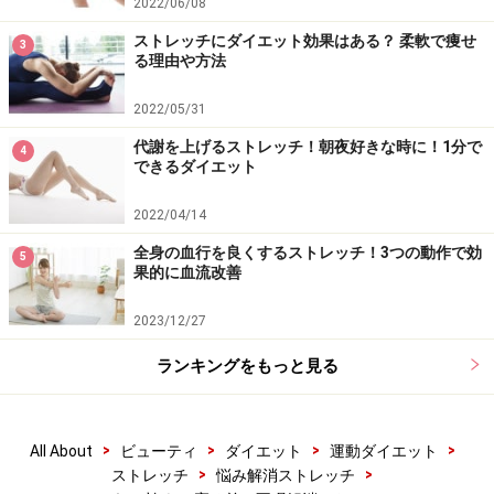
2022/06/08
ストレッチにダイエット効果はある？ 柔軟で痩せ
3
る理由や方法
2022/05/31
代謝を上げるストレッチ！朝夜好きな時に！1分で
4
できるダイエット
2022/04/14
全身の血行を良くするストレッチ！3つの動作で効
5
果的に血流改善
2023/12/27
ランキングをもっと見る
>
>
>
>
All About
ビューティ
ダイエット
運動ダイエット
>
>
ストレッチ
悩み解消ストレッチ