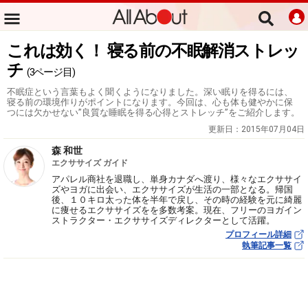
これは効く！ 寝る前の不眠解消ストレッ
チ
(3ページ目)
不眠症という言葉もよく聞くようになりました。深い眠りを得るには、
寝る前の環境作りがポイントになります。今回は、心も体も健やかに保
つには欠かせない”良質な睡眠を得る心得とストレッチ”をご紹介します。
更新日：
2015年07月04日
森 和世
エクササイズ ガイド
アパレル商社を退職し、単身カナダへ渡り、様々なエクササイ
ズやヨガに出会い、エクササイズが生活の一部となる。帰国
後、１０キロ太った体を半年で戻し、その時の経験を元に綺麗
に痩せるエクササイズをを多数考案。現在、フリーのヨガイン
ストラクター・エクササイズディレクターとして活躍。
プロフィール詳細
執筆記事一覧