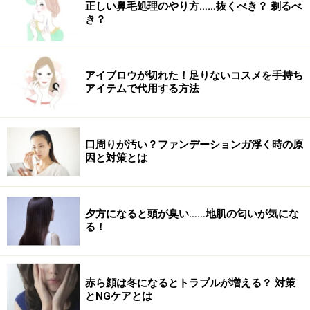
正しい鼻毛処理のやり方……抜くべき？ 剃るべ
き？
アイブロウが切れた！足りないコスメを手持ち
アイテムで代用する方法
口周りが汚い？ファンデーションガ浮く時の原
因と対策とは
夕方になると頭が臭い……地肌の匂いが気にな
る！
赤ら顔は冬になるとトラブルが増える？ 対策
とNGケアとは