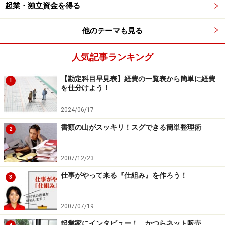
起業・独立資金を得る
は過去にこんな経験をしたことがあるんです」、「実は
こんな人脈があります」、「こんな特技があります」な
他のテーマも見る
どなど。専門家に相談をするなら、ぜひ、リラックスし
て自分について、いろいろと話してみましょう。ガイド
人気記事ランキング
も起業家から話を聞くときには、ざっくばらんに話がで
【勘定科目早見表】経費の一覧表から簡単に経費
きるような雰囲気を作るようにしています。
1
を仕分けよう！
4未知の窓
2024/06/17
自分も他人も誰も気づいていないことですから、意識し
書類の山がスッキリ！スグできる簡単整理術
2
て気づくことでもないですよね。何かのきっかけで自分
自身が変わることがありますが、この窓なのかもしれま
2007/12/23
せん。惰性で過ごす毎日から一歩抜け出して、新しい何
仕事がやって来る『仕組み』を作ろう！
3
かに取り組んでみるのもお勧めです。
2007/07/19
専門家を活用して開放の窓の面積を増やそ
起業家にインタビュー！ かつらネット販売