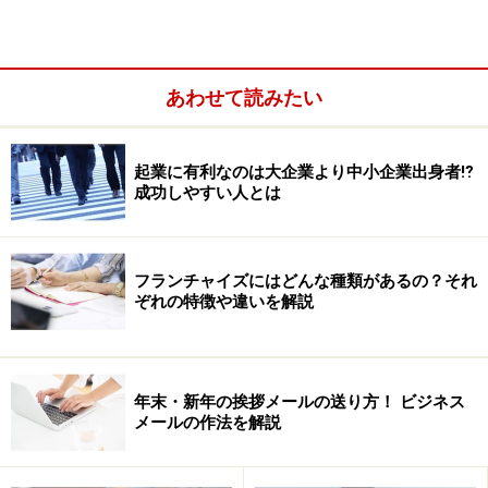
あわせて読みたい
起業に有利なのは大企業より中小企業出身者⁉
成功しやすい人とは
フランチャイズにはどんな種類があるの？それ
2盲点の窓…自分は気づいていないが他人は知っている自
ぞれの特徴や違いを解説
己
3秘密の窓…自分は知っているが他人は気づいていない自
己
年末・新年の挨拶メールの送り方！ ビジネス
4未知の窓…自分も他人も誰も知らない自己
メールの作法を解説