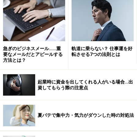
ジョハリの窓を起業に活かす
起業して成功するには、自分（自社）の長所を活かし、
他社と差別化し、それを広く世間に知らしめることが重
要です。ジョハリの窓のそれぞれの窓ごとに検証してい
きましょう。
急ぎのビジネスメール……重
軌道に乗らない？ 仕事運を好
要なメールだとアピールする
転させる7つの法則とは
1開放の窓
方法とは？
自分も他人も認識できる自分（自社）の長所を再度、棚
卸してみましょう。あなたの長所はどんなところです
起業時に資金を出してくれる人がいる場合…出
か？まずは自分で考えてみるのです。その長所を活かし
資してもらう際の注意点
たビジネスモデルを考えましょう。そして、それを積極
的にPRしていくことが重要です。いくら自分の良さを自
分でわかっていても、より多くの人に知ってもらわなけ
夏バテで集中力・気力がダウンした時の対処法
れば売上にはつながらないからです。
2盲点の窓