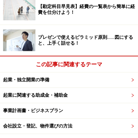
【勘定科目早見表】経費の一覧表から簡単に経
他人は知っているけど、自分では気づいていない長所で
費を仕分けよう！
す。もうわかりますよね？この窓を考えるには、他人の
目を借りることが必要です。大きく分けて2つの方法が
あるでしょう。1つは友人や知り合いなどに意見を聞い
プレゼンで使えるピラミッド原則……図にする
てみること。もう1つは、コンサルタントなどの専門家
と、上手く話せる！
に意見を求めることです。前者は仕事でやっているわけ
でもないので、遠慮もあるでしょうし、お世辞をいうか
この記事に関連するテーマ
もしれません。この点、専門家だったら的確に指摘して
くれるはずです。ガイドも起業コンサルタント(R)として
起業・独立開業の準備
起業家の相談に乗るとき、この窓を意識して潜在能力を
引き出すようにしています。
起業に関連する助成金・補助金
事業計画書・ビジネスプラン
3秘密の窓
他人は知らないけど、自分だけが知っている長所です。
会社設立・登記、物件選びの方法
起業する際に一緒にビジネスモデルを考えていると起業
家本人から思わぬ言葉が飛び出すことがあります。「実