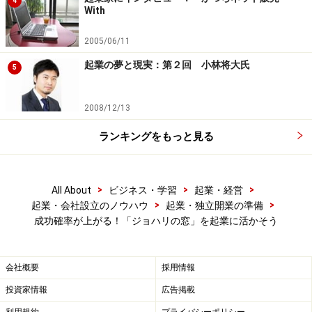
4
With
う
2005/06/11
起業の夢と現実：第２回 小林将大氏
5
専門家を活用して開放の窓を拡げよう
いかがでしたか？ジョハリの窓は起業に活用できますよ
2008/12/13
ね？ポイントは自分一人で考えるのではなく、他人の目
ランキングをもっと見る
を借りるということです。無料相談などを活用して、ぜ
ひ、専門家に自身の思うところを話してみてください。
その結果、盲点の窓、秘密の窓にあった要素を、開放の
>
>
>
All About
ビジネス・学習
起業・経営
窓に移動させることができれば、成功する確率が上がる
>
>
起業・会社設立のノウハウ
起業・独立開業の準備
成功確率が上がる！「ジョハリの窓」を起業に活かそう
でしょう。開放の窓の面積を増やしていきましょう。
※記事内容は執筆時点のものです。最新の内容をご確認くださ
い。
会社概要
採用情報
投資家情報
広告掲載