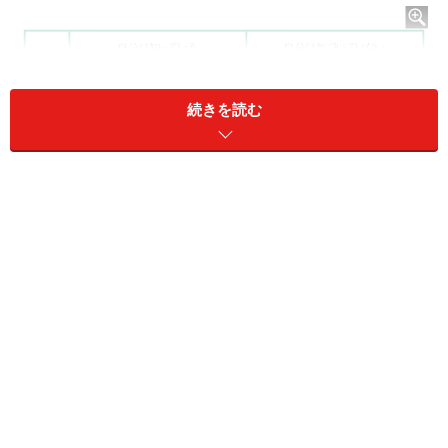
続きを読む
ジョハリの窓をビジネスに活かそう
それぞれの窓は、以下の意味を持ちます。
1開放の窓…自分も他人も知っている自己