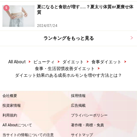
ことで夜は適度な眠気が誘発されますが、さらにぐっす
夏になると食欲が増す……？夏太り体質or夏痩せ体
5
質
り眠れるよう導いてくれるのが就寝前の半身浴です。半
身浴で体温を一時的に上げた後、お風呂上りに徐々に体
2024/07/24
温が下がってくるタイミングを狙って布団に入ると、さ
ランキングをもっと見る
らに眠気が誘発されてストンと眠りにつけます。一度上
がった体温が下がるタイミングを逃さないよう、お風呂
から上がったら2時間以内に眠るようにすると良いでし
>
>
>
>
All About
ビューティ
ダイエット
食事ダイエット
ょう。
>
食事・生活習慣改善ダイエット
ダイエット効果のある成長ホルモンを増やす方法とは？
辛い食事制限や無理な運動を続けるよりも、こういった
会社概要
採用情報
体の機能を上手に活用する方が精神的にも楽な上に、継
投資家情報
広告掲載
続力も高まります。できる事から少しずつ始めてみてく
利用規約
プライバシーポリシー
ださいね。
All Aboutについて
著作権・商標・免責
【関連記事】
当サイトの情報についての注意
サイトマップ