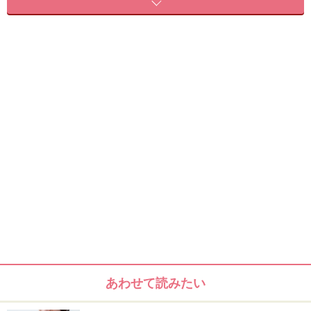
成長ホルモンはダイエットや美容効果を促進する働きがある
成長ホルモンには新陳代謝活性化や血行促進の働きがある！
ダイエット&ビューティーを叶える成長ホルモン、活用法プ
ログラム！
成長ホルモンはダイエットや美容効果を促
進する働きがある
成長ホルモンとは体内で分泌されている物質で、その名
の通り体内で人間の成長を促す役割があります。体の
様々な組織の成長を促すだけではなく代謝をコントロー
ルする役割もあり、それらの役割がダイエットや体型作
あわせて読みたい
り、美容面に活用できると近年注目されるようになって
きました。成長ホルモンという名称のイメージから、大