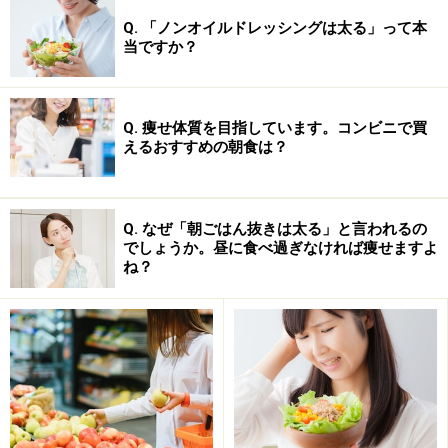
人になってからは一見関係のないもののように見られが
Q. 「ノンオイルドレッシングは太る」って本
当ですか？
ちですが、分泌量がピークの成長期よりは少ないもの
の、成人してからも一定量が分泌されています。ただ、
生活習慣によって成長ホルモンの分泌量は変化するた
Q. 痩せ体質を目指しています。コンビニで買
め、成長ホルモンをダイエットと美容に上手に活用する
えるおすすめの朝食は？
ためにはちょっとした知識が必要です。
Q. なぜ「朝ごはん抜きは太る」と言われるの
でしょうか。昼に食べ過ぎなければ痩せますよ
ね？