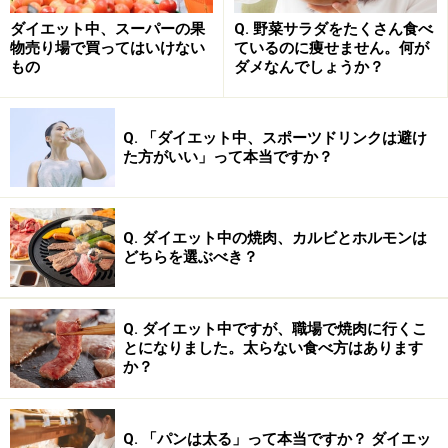
ダイエット中、スーパーの果
Q. 野菜サラダをたくさん食べ
物売り場で買ってはいけない
ているのに痩せません。何が
もの
ダメなんでしょうか？
成長ホルモンには新陳代謝活性化や血行促
進の働きがある！
Q. 「ダイエット中、スポーツドリンクは避け
た方がいい」って本当ですか？
成長ホルモンは脂肪燃焼を促したり、筋肉を成長させる
働きがあります。効率良く分泌されていれば、成長ホル
モンの働きにより脂肪が燃えやすい体質になり、筋トレ
Q. ダイエット中の焼肉、カルビとホルモンは
どちらを選ぶべき？
効果もしっかり出せるようになる、つまり
体型維持が効
率よく叶うようになります。
成長ホルモンはダイエット
ととても相性が良いのです。
Q. ダイエット中ですが、職場で焼肉に行くこ
とになりました。太らない食べ方はあります
か？
そしてもう1つ女性にとって嬉しいのは、美肌を叶えて
くれることです。体の組織の修復や再生に貢献している
成長ホルモンは、新陳代謝を活発にしたり血行を良くす
Q. 「パンは太る」って本当ですか？ ダイエッ