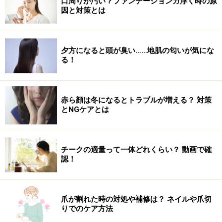
口周りが汚い？ファンデーションガ浮く時の原
因と対策とは
成長ホルモンは、空腹の状態の時も分泌されます。ちょ
こちょこと間食を摂ったり、ダラダラいつまでも食べ続
けてお腹が常に満たされている状態では、成長ホルモン
夕方になると頭が臭い……地肌の匂いが気にな
が分泌されず脂肪燃焼も活発に行われなくなってしまい
る！
ます。ただし、空腹の時間を長く取りすぎてしまうと、
1度の食事量が必要以上に増えてしまい血糖値が急激に
上がることで食べたものが脂肪に変わりやすくなるので
赤ら顔は冬になるとトラブルが増える？ 対策
逆効果です。間食を摂らずに食事を3回しっかり食べ
とNGケアとは
る、というのが適切です。
チークの適量って一体どれくらい？ 動画で確
4.アミノ酸を摂る
認！
成長ホルモンの材料はアミノ酸です。アミノ酸は、たん
ぱく質食品である肉、魚、卵、大豆製品等に多く含まれ
ています。女性は男性と比べてたんぱく質の摂取量が少
爪が割れた時の対処や補修は？ ネイルや爪切
ない傾向にあり、それが筋トレの効果を出しにくい（=狙
りでのケア方法
った通りの体型にならない）ことにもつながっていま