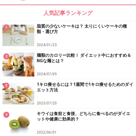
す。理想の体型を手に入れるためにも、そして脂肪燃焼
人気記事ランキング
を活発にするためにも、たんぱく質は毎食しっかり食べ
るようにしましょう。毎食手の平1枚分の摂取が理想で
脂質の少ないケーキは？ 太りにくいケーキの種
1
類・選び方
す。
2024/01/23
5. 1日8500歩以上を目指してウォーキングorジョギング
麺類のカロリー比較！ ダイエット中におすすめ＆
2
朝の筋トレにより成長ホルモンの分泌が活発になってい
NGな麺とは？
る6時間を中心に、積極的に歩いたり走るなどの有酸素
2024/07/09
運動の機会を増やしましょう。いつもより代謝の高い状
態が続いているため、脂肪も燃えやすい状態になってい
1キロ痩せるには？1週間で1キロ痩せるためのダイ
3
エット方法
ます。このチャンスを上手に利用しましょう。
2023/07/20
6. 半身浴をした後、2時間以内に就寝
キウイは食前と食後、どちらに食べるのがダイエ
4
さぁ、成長ホルモン分泌1dayプログラムもこれが最後に
ットや健康に効果的？
なります。分泌を活発にするためには、ぐっすり眠れる
2022/06/01
質の良い睡眠が不可欠です。朝、しっかり朝日を浴びた