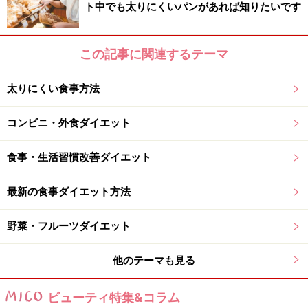
る働きがあり、それが
美肌を維持
してくれるのです。
ト中でも太りにくいパンがあれば知りたいです
この記事に関連するテーマ
ダイエット&ビューティーを叶える成長ホ
ルモン、活用法プログラム！
太りにくい食事方法
コンビニ・外食ダイエット
朝起きたら太陽の光を浴びて体を目覚めさせる！
食事・生活習慣改善ダイエット
1. 朝起きたら太陽の光を浴びて体を目覚めさせる！
成長ホルモンは睡眠中に分泌されます。ただし、慢性的
最新の食事ダイエット方法
な睡眠不足だったり睡眠の質が悪いと分泌量も少なくな
野菜・フルーツダイエット
ってしまいます。睡眠の質を良くするためには、睡眠ホ
ルモンの分泌を促す必要がありますが、そのホルモンは
他のテーマも見る
朝日を浴びてから14～15時間後に分泌が活発になりま
す。反対に、朝起きるのが遅かったり、家にこもって朝
ビューティ特集&コラム
日を浴びないでいると、睡眠ホルモンがうまく分泌され