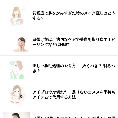
ず、良い睡眠が取れなくなってしまいます。良い睡眠は
花粉症で鼻をかみすぎた時のメイク直しはどう
成長ホルモンの分泌に不可欠です。朝起きたら、しっか
する？
り太陽の光を浴びて体を目覚めさせましょう。
2. 5分間筋トレ！
日焼け後は、適切なケアで美白を取り戻す！ピ
成長ホルモンは、睡眠中だけではなく筋トレの後にも分
ーリングなどはNG!?
泌されます。なんと、その効果は6時間も続きます。つ
まり、筋トレの後6時間は代謝の高い状態が続き脂肪が
燃え続けるということです。筋トレの後に有酸素運動を
正しい鼻毛処理のやり方……抜くべき？ 剃るべ
き？
行うと、その反対の順序と比較して脂肪が燃えやすいと
いうことがわかっていますが、その体の仕組みを利用す
るには、筋トレは朝行うのがベストです。筋トレで代謝
アイブロウが切れた！足りないコスメを手持ち
の高い状態のまま1日を過ごせば、日常生活の中の動作
アイテムで代用する方法
でさえ脂肪燃焼が活発になります。
3. 食事は1日3回、ダラダラ食べ続けない！