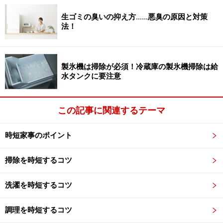
すすめです。思い立ったらすぐ使える道具を、常備して
おくのもお掃除のハードルを下げるコツですね。
生ゴミの臭いの抑え方……悪臭の原因と対策
法！
網戸は、埃が大量についている場合は、裏側に新聞紙を
製氷機は掃除が必須！冷蔵庫の製氷機掃除は給
当てながら掃除機で埃を吸い取ります。その上で、市販
水タンクに要注意
の網戸用のお掃除シートを使えば簡単です。専用ハンド
ルがなくても、シートを台所用のスポンジに巻いて、表
この記事に関連するテーマ
面をこするように拭くと、簡単に汚れを落とすことがで
きます。試してみてくださいね。
時短家事のポイント
掃除を時短するコツ
スクラビングバブル 網戸掃除 網戸ワイパー 専用ウェ
ットシート10枚
洗濯を時短するコツ
調理を時短するコツ