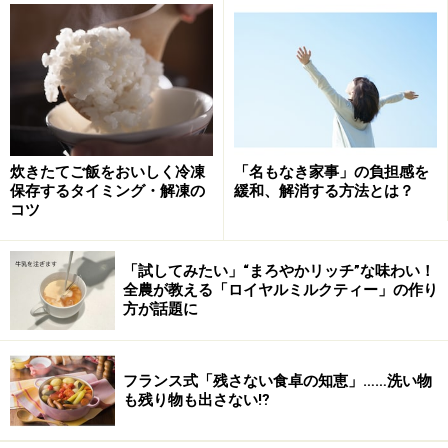
番にご紹介していきましょう。
梅雨の掃除でやっておきたい3つのポイン
ト！
１ 窓ガラスと網戸
炊きたてご飯をおいしく冷凍
「名もなき家事」の負担感を
保存するタイミング・解凍の
緩和、解消する方法とは？
雨でどうせ汚れるから、窓や網戸のお掃除は梅雨時には
コツ
しない！ と思っている方。ぜひ、小雨の日などを選ん
で、窓拭きをしてみてください。湿度があるほうが、窓
「試してみたい」“まろやかリッチ”な味わい！
ガラスの汚れは断然落ちやすいのです。
全農が教える「ロイヤルミルクティー」の作り
また、網戸の埃も、乾燥した晴天時は飛び散ってしまい
方が話題に
がちですが、湿気のある曇天、もしくは小雨の日のほう
が効率よく落とせます。
フランス式「残さない食卓の知恵」……洗い物
ガラスクリーナーと布を使ってのお掃除より、写真のよ
も残り物も出さない⁉
うな電動スキージーを使うと気軽に掃除できるので、お