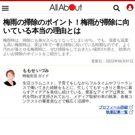
梅雨の掃除のポイント！梅雨が掃除に向
いている本当の理由とは
梅雨時は、掃除にも身が入らなくなってしまいがち。でも、湿度も温度
も高い梅雨時は、実は1年で一番お掃除に向いている時期なのです。よく
汚れが落とせる梅雨時に、ぜひ掃除をしておきたい場所3カ所と、効率の
よいお掃除のポイントをご紹介します。
更新日：
2022年06月01日
ももせ いづみ
時短生活 ガイド
生活コラムニスト。子育てをしながらフルタイムやフリーラン
スで働いてきた経験をもとに、忙しくてもすっきりと豊かに暮
らすアイデアを発信し続けている。豊富なアイデアは男女、年
代を問わず支持されており、メディア取材や本の執筆、各種コ
ンテストの審査員などで幅広く活躍中。
プロフィール詳細
執筆記事一覧