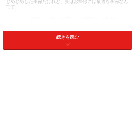
じめじめした季節だけれど、実はお掃除には最適な季節なん
です
じめじめと雨降りが多い梅雨時は、掃除もおあずけ、と
思っている方はいませんか？ 実は、雨による湿気が多
い梅雨時は、お掃除のベストシーズンなんです。
続きを読む
理由は３つあります。
適度な湿気が、カビの胞子などの飛散を抑える
静電気が発生しないので、埃が取れやすい
夏と秋が最盛期となるダニの発生の予防になる
大掃除シーズンである１２月は、乾燥して静電気が発生
しやすいことと、気温が低く油汚れも固まりがちなため
に、掃除にはあまり向いていません。それに、何かと忙
しい時期なので、慌ただしくなりがちですよね。