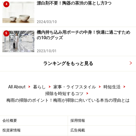
漂白剤不要！陶器の茶渋の落とし方3つ
4
このため、浴室の大掃除も、乾燥している時期より湿気
が多い時期のほうが向いています。普段あまり手をかけ
2024/03/10
ない天井や窓枠、壁などは、フロアモップの持ち手を短
くしたものに、ウェットタイプのお掃除シートや、使い
機内持ち込み用ポーチの中身！快適に過ごすため
5
の10のグッズ
捨ててもよいウェスを濡らしたものをセットして拭きま
す。
2023/10/01
その上で、浴室のカビ取りなどもしておきましょう。最
ランキングをもっと見る
後はよく換気をし、カビ予防剤などをかけておくと安心
です。
>
>
>
>
All About
暮らし
家事・ライフスタイル
時短生活
>
掃除を時短するコツ
コジット バイオ お風呂のカビきれい カビ予防 (交換
梅雨の掃除のポイント！梅雨が掃除に向いている本当の理由とは
目安:約6カ月) 1個
会社概要
採用情報
投資家情報
広告掲載