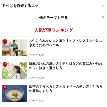
片付けを時短するコツ
他のテーマも見る
人気記事ランキング
Amazonで見る
片付けられない人と暮らすとストレス？上手につ
1
きあうためのルール
2023/09/01
２ 浴室
日傘の汚れの洗い方！折り目などの黄ばみや汚れ
2
のシミ抜き・落とし方
浴室の天井や換気扇の付近には、カビの胞子が付着して
います。この胞子は、掃除のために窓を開けたり換気扇
2023/03/03
を回すことで簡単に飛び散り、着床したところに新たな
山芋のすりおろし方とミキサーの使い方！とろろ
3
の簡単なすり方
カビを生む原因になります。アレルギーの原因にもなる
ので、注意したいところ。
2021/02/27