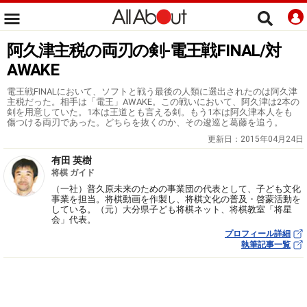
阿久津主税の両刃の剣-電王戦FINAL/対
AWAKE
電王戦FINALにおいて、ソフトと戦う最後の人類に選出されたのは阿久津
主税だった。相手は「電王」AWAKE。この戦いにおいて、阿久津は2本の
剣を用意していた。1本は王道とも言える剣。もう1本は阿久津本人をも
傷つける両刃であった。どちらを抜くのか、その逡巡と葛藤を追う。
更新日：
2015年04月24日
有田 英樹
将棋 ガイド
（一社）普久原未来のための事業団の代表として、子ども文化
事業を担当。将棋動画を作製し、将棋文化の普及・啓蒙活動を
している。（元）大分県子ども将棋ネット、将棋教室「将星
会」代表。
プロフィール詳細
執筆記事一覧