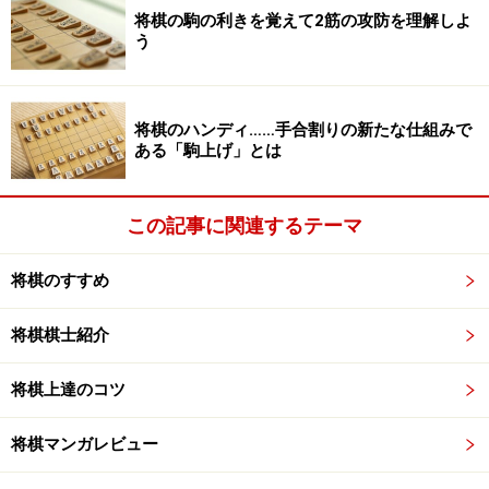
もう一つのテーマがあった。一部の将棋ファンが固唾を
将棋の駒の利きを覚えて2筋の攻防を理解しよ
飲んで見守る「裏のテーマ」が存在したのだ。
う
将棋のハンディ……手合割りの新たな仕組みで
ある「駒上げ」とは
阿久津主税/ガイド画
この戦いにおいて阿久津は2本の剣を持っていた。プロ
この記事に関連するテーマ
棋士として長い年月をかけて磨き上げてきた切れ味鋭い
名刀。そして、もう一つは対AWAKEに特化し、短期間で
将棋のすすめ
探し当てた剣である。後者の剣は両刃であることを阿久
津自身は痛いほど知っていた。なぜ両刃であったのか、
将棋棋士紹介
それは、これから明らかにしていくが、いずれにせよ、
阿久津はどちらの剣を抜くのか。これこそが裏テーマだ
将棋上達のコツ
った。
将棋マンガレビュー
ガイドしていこう。