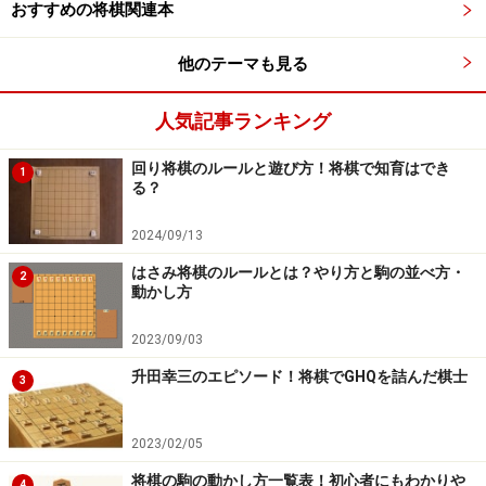
おすすめの将棋関連本
他のテーマも見る
人気記事ランキング
事件は起こった
回り将棋のルールと遊び方！将棋で知育はでき
1
る？
「電王戦FINAL」に先立ち、「電王AWAKE(ノートPC)に
2024/09/13
勝てたら100万円！」という関連イベントが行われたこ
とは、すでに紹介した。阿久津と最終決戦を戦う「電
はさみ将棋のルールとは？やり方と駒の並べ方・
2
動かし方
王」AWAKE。ドワンゴ社は最強ソフトに挑戦したいとい
うアマ棋士を募る。ただし、そのままでは勝負にならな
2023/09/03
い。よってスペック(性能)を落とす。とは言え、プロと
升田幸三のエピソード！将棋でGHQを詰んだ棋士
3
の戦いを控えた電王が、アマを相手に負けるわけがな
い。それが棋界の常識だった。だからこそ開催されたイ
2023/02/05
ベントである。だが好事魔多し。事件は起こった。断っ
将棋の駒の動かし方一覧表！初心者にもわかりや
ておくが事故ではない。事故ならば、それでよかった。
4