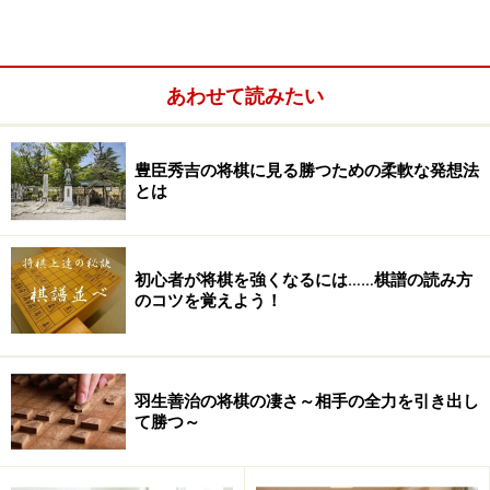
あわせて読みたい
車将棋/イメージ
「FINAL」にふさわしく「電王戦×TOYOTA リアル車将棋
豊臣秀吉の将棋に見る勝つための柔軟な発想法
(
過去記事
)」、「電王AWAKE(ノートPC)に勝てたら100万
とは
円！」などの関連イベントが花を添える。今回も5対5の
団体戦。なんと振り駒は元チェス世界王者のガルリ・カ
スパロフ氏。かつて、人類代表として、IBMが開発した
初心者が将棋を強くなるには……棋譜の読み方
チェス専用コンピュータディープ・ブルーと対戦した(
過
のコツを覚えよう！
去記事
)人物だ。
羽生善治の将棋の凄さ～相手の全力を引き出し
て勝つ～
豪華絢爛な賑わいの中で始まった戦いは、桜が日本を染
め行く中、4戦を終えてプロ棋士の2勝2敗という成績。