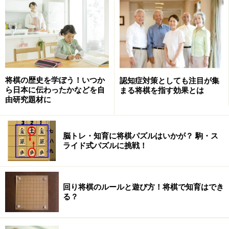
将棋の神は、いや、もしかすると天上の米長の仕掛けか
もしれぬが、究極の最終戦で雌雄を決するという最高の
ステージを用意した。けじめを託された棋士は阿久津主
税(ちから)。この時点でタイトル奪取経験こそないもの
の、その棋力は天才のプロ集団でも折り紙付きである。
将棋の歴史を学ぼう！いつか
認知症対策としても注目が集
一方、ソフトのアンカーは巨瀬(こせ)亮一氏が開発した
ら日本に伝わったかなどを自
まる将棋を指す効果とは
AWAKE。本年、ソフト同士のトーナメントで優勝、「電
由研究題材に
王」の冠を獲得しての大トリである。
脳トレ・知育に将棋パズルはいかが？ 駒・ス
ライド式パズルに挑戦！
阿久津が持つ2本の剣
プロ棋士VSソフト。最後の最後にほほえむのはどちら
回り将棋のルールと遊び方！将棋で知育はでき
か？
る？
大きな関心を集めるこのテーマの他に、この最終戦には