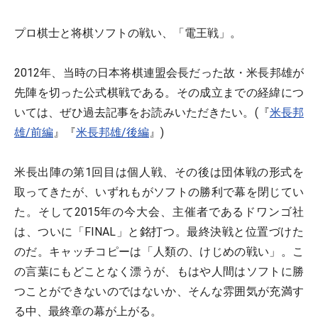
プロ棋士と将棋ソフトの戦い、「電王戦」。
2012年、当時の日本将棋連盟会長だった故・米長邦雄が
先陣を切った公式棋戦である。その成立までの経緯につ
いては、ぜひ過去記事をお読みいただきたい。(『
米長邦
雄/前編
』『
米長邦雄/後編
』)
米長出陣の第1回目は個人戦、その後は団体戦の形式を
取ってきたが、いずれもがソフトの勝利で幕を閉じてい
た。そして2015年の今大会、主催者であるドワンゴ社
は、ついに「FINAL」と銘打つ。最終決戦と位置づけた
のだ。キャッチコピーは「人類の、けじめの戦い」。こ
の言葉にもどことなく漂うが、もはや人間はソフトに勝
つことができないのではないか、そんな雰囲気が充満す
る中、最終章の幕が上がる。