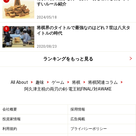
すいルール紹介
その日、まぎれもなく事件が起こったのだ。事件の当事
者は二者。もちろん、一者はAWAKEである。そして、も
2024/05/18
う一人はNEC将棋部のアマ強豪・山口直哉氏だ。山口氏
将棋界のタイトルで最強なのはどれ？世は八大タ
5
イトルの時代
は「負けるはずのないAWAKE」を破った後、勝因を語っ
た。
2020/08/23
ランキングをもっと見る
準備してきた作戦がそのまま進んで、研究どお
り5、60手進んで……/山口氏
>
>
>
>
>
All About
趣味
ゲーム
将棋
将棋関連コラム
阿久津主税の両刃の剣-電王戦FINAL/対AWAKE
驚くべき発言だった。準備してきた作戦？ 最強ソフト
を思い通り操ったというのか？そんな作戦があったの
会社概要
採用情報
か？彼は、それを公開するのか？当然のように、耳目が
投資家情報
広告掲載
集まった。そして、それは、あっさりと語られる。山口
氏はAWAKEの癖をつかんでいたというのだ。AWAKEの敗
利用規約
プライバシーポリシー