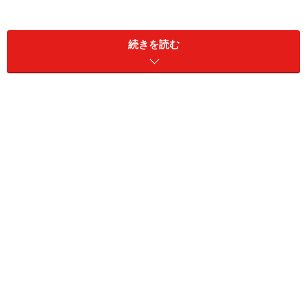
電王戦」とし、自ら先兵として斬り込んだ。しかし、彼
は歴史に残る対局を、独特の言を持って記者達にちゃか
続きを読む
す。いわく「でん(のう)せん でも でん(おう)せん で
もどっちでもええやないか」「(電王戦は)あなたの結婚
生活と同じです。続くだろうということでやっていくと
いうことです」
笑いを誘う一連の言動は、しかしながら「電王戦」の価
値を低めることになりはしないか。らしいとは言え不可
解な言動でもあった。