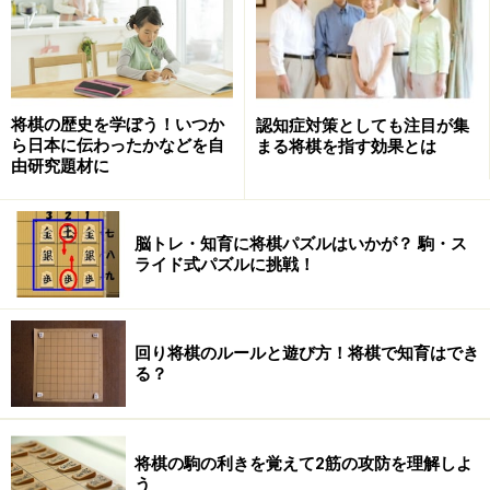
去に放たれた傲慢とも思える言動が及ぼした負の部分も
少なからず知っているつもりだ。それをふまえて、な
お、米長に惹かれるのである。
将棋の歴史を学ぼう！いつか
認知症対策としても注目が集
なぜか？
ら日本に伝わったかなどを自
まる将棋を指す効果とは
由研究題材に
あくまで私にとってだが、振り返れば、彼の挑発という
濁流は、うねりながらも同じ終点にたどり着く、ゆえに
脳トレ・知育に将棋パズルはいかが？ 駒・ス
惹かれるのだ。
ライド式パズルに挑戦！
回り将棋のルールと遊び方！将棋で知育はでき
る？
それは「棋士至上」という終点である。
将棋の駒の利きを覚えて2筋の攻防を理解しよ
う