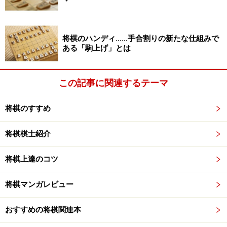
棋士至上-イメージ
前編(
過去記事
)で紹介した「横歩も取れない男に負けて
将棋のハンディ……手合割りの新たな仕組みで
ある「駒上げ」とは
はご先祖に申し訳ない」という言葉にしてもそうだ。現
代において「先祖」を引き合いに出せる競技が他にある
だろうか。先祖……、それは歴史と置き換えることもでき
この記事に関連するテーマ
る。「将棋」に脈々と流れる伝統文化としての大いなる
歴史に世間の目を誘導する言葉でもある。
将棋のすすめ
将棋棋士紹介
将棋上達のコツ
名人戦を巡る「毎日」「朝日」との交渉も同じだ。将棋
将棋マンガレビュー
界をビッグメディアと並ぶもの、いや、凌駕さえするも
のとして認識させた。
おすすめの将棋関連本