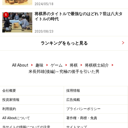
らはガイドなりの「米長」解釈である。
2024/05/18
将棋界のタイトルで最強なのはどれ？世は八大タ
5
イトルの時代
最後の戦略
2020/08/23
ソフトからの挑戦にケリをつけておかねば、俺は死ねな
ランキングをもっと見る
い。彼はそう思ったに違いない。しかし……。しかしプロ
棋士はいつかは敗れる。その時に世間はどう反応する
か。なあんだ、プロでもソフトには勝てないのか。ま
>
>
>
>
>
All About
趣味
ゲーム
将棋
将棋棋士紹介
米長邦雄(後編)～究極の後手を引いた男
あ、これで世間が終わってくれればまだ良い。だが、そ
んなふうに問屋が卸すかどうかは定かではない。例え
ば、各種棋戦の解説。プロ棋士よりもソフトにお伺いを
会社概要
採用情報
立てた方が良策だと思うかもしれない。また、アマチュ
投資家情報
広告掲載
アが、プロ棋士の指導よりもソフトと稽古した方が効率
利用規約
プライバシーポリシー
がよいと判断するかも知れない。ソフトへの敗戦はプロ
All Aboutについて
著作権・商標・免責
棋士の存在意義にかかわる大問題に発展しかねないの
当サイトの情報についての注意
サイトマップ
だ。