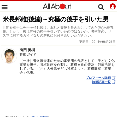
米長邦雄(後編)～究極の後手を引いた男
世間を相手に先手を指し続け、混乱と豊饒を巻き起こしてきた(故)米長邦
雄。しかし、彼は究極の後手を引いていたのではないか。将棋界のカリ
スマに対するガイドなりの解釈にお付き合いいただきたい。
更新日：
2014年06月26日
有田 英樹
将棋 ガイド
（一社）普久原未来のための事業団の代表として、子ども文化
事業を担当。将棋動画を作製し、将棋文化の普及・啓蒙活動を
している。（元）大分県子ども将棋ネット、将棋教室「将星
会」代表。
プロフィール詳細
執筆記事一覧