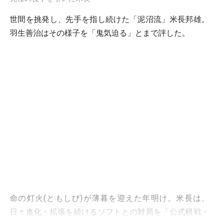
世間を挑発し、先手を指し続けた「泥沼流」米長邦雄。
羽生善治はその様子を「鬼気迫る」とまで評した。
命の灯火(ともしび)が薄暮を迎えた年明け。米長は、
日々進化・拡張を続けるソフトとの対局を「公式棋戦・