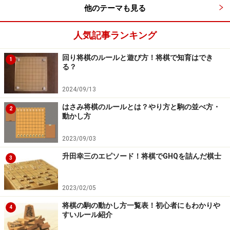
園遊会における「国旗国歌発言」も、他の錚々たるメン
他のテーマも見る
バーの中での突出を印象づけた。
人気記事ランキング
「兄貴達は頭が悪いので東大に行った。俺は頭が良いの
回り将棋のルールと遊び方！将棋で知育はでき
1
で棋士になった」と学識の頂きである東大より将棋界が
る？
上だと主張した。
2024/09/13
はさみ将棋のルールとは？やり方と駒の並べ方・
「米長理論の浸透した将棋界に八百長はない」と八百長
2
動かし方
問題で揺れる他の競技より将棋界を優位に置いた。
2023/09/03
米長の鬼気迫る挑発は棋士を至上とするための解答だっ
升田幸三のエピソード！将棋でGHQを詰んだ棋士
3
たのだ。だとすれば、米長は人生最後にして最強の敵と
して現れたソフトに関して主張せねばならぬことがあっ
2023/02/05
たはずだ。
将棋の駒の動かし方一覧表！初心者にもわかりや
4
すいルール紹介
そう、「ソフトより棋士が上である」と。さて、ここか