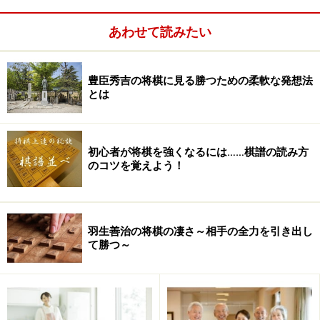
あわせて読みたい
豊臣秀吉の将棋に見る勝つための柔軟な発想法
とは
初心者が将棋を強くなるには……棋譜の読み方
のコツを覚えよう！
棋士至上という終点
羽生善治の将棋の凄さ～相手の全力を引き出し
て勝つ～
米長とガイドと息子
断っておきたい。私は米長のファンである。将棋コーチ
の認定証を手渡してくれたのも彼だった。もちろん、過