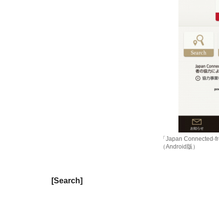
「Japan Connected
（Android版）
[Search]