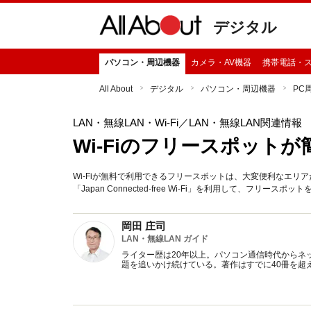
デジタル
パソコン・周辺機器
カメラ・AV機器
携帯電話・
All About
デジタル
パソコン・周辺機器
PC
LAN・無線LAN・Wi-Fi
／LAN・無線LAN関連情報
Wi-Fiのフリースポット
Wi-Fiが無料で利用できるフリースポットは、大変便利なエ
「Japan Connected-free Wi-Fi」を利用して、フリー
岡田 庄司
LAN・無線LAN ガイド
ライター歴は20年以上。パソコン通信時代からネッ
題を追いかけ続けている。著作はすでに40冊を超