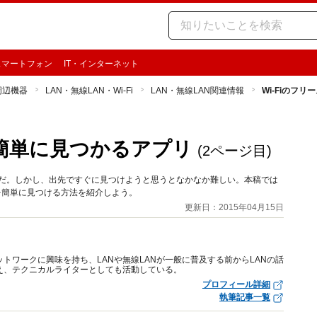
スマートフォン
IT・インターネット
周辺機器
LAN・無線LAN・Wi-Fi
LAN・無線LAN関連情報
Wi-Fiのフ
が簡単に見つかるアプリ
(2ページ目)
リアだ。しかし、出先ですぐに見つけようと思うとなかなか難しい。本稿では
スポットを簡単に見つける方法を紹介しよう。
更新日：2015年04月15日
トワークに興味を持ち、LANや無線LANが一般に普及する前からLANの話
え、テクニカルライターとしても活動している。
プロフィール詳細
執筆記事一覧