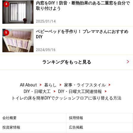
クッションフロアシート（CFシート）の張
内窓をDIY！防音・断熱効果のある二重窓を自分で
4
り替え方手順
取り付けよう
1. お掃除
2025/01/14
ベビーベッドを手作り！ プレママさんにおすすめ
5
DIY
きれいにしてから作業しましょう
2024/09/16
まずは床の掃除をします。地味な作業ですが、意外と重
ランキングをもっと見る
要。特に壁際の隙間のホコリなども掃除機で念入りにお
掃除しましょう。洗剤を使い、床を拭き掃除した後、カ
ラ拭きもおこないます。
>
>
>
All About
暮らし
家事・ライフスタイル
ホコリや洗剤が残っていると剥がれの原因になります。
>
>
DIY・日曜大工
DIY・日曜大工関連情報
トイレの床を簡単DIYでクッションフロアに張り替える方法
2. 型紙をつくる
会社概要
採用情報
投資家情報
広告掲載