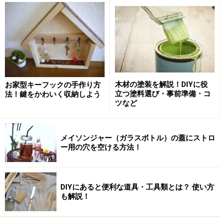
2つの木目調のクッションフロアシート（CFシート）
水に強く、やわらかい床材です。柄は木目や格子柄、タ
イル風など柄や色味など種類も様々です。機能も防カビ
タイプや遮音性の高い厚手タイプ、抗菌タイプなどがあ
ります。
木材の塗装を解説！DIYに役
お家型キーフックの手作り方
立つ塗料選び・事前準備・コ
法！鍵をかわいく収納しよう
ツなど
はさみやカッターで簡単に切ることができ、両面テープ
で貼るだけなので作業も簡単。ホームセンターなどで取
り扱っているので、必要な長さをカットしてもらいまし
メイソンジャー（ガラスボトル）の蓋にストロ
ょう。
ー用の穴を空ける方法！
DIYにあると便利な道具・工具類とは？ 使い方
クッションフロアシート購入前の準備
も解説！