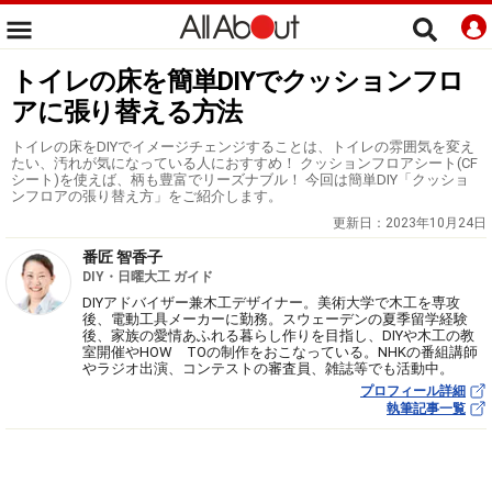
トイレの床を簡単DIYでクッションフロ
アに張り替える方法
トイレの床をDIYでイメージチェンジすることは、トイレの雰囲気を変え
たい、汚れが気になっている人におすすめ！ クッションフロアシート(CF
シート)を使えば、柄も豊富でリーズナブル！ 今回は簡単DIY「クッショ
ンフロアの張り替え方」をご紹介します。
更新日：
2023年10月24日
番匠 智香子
DIY・日曜大工 ガイド
DIYアドバイザー兼木工デザイナー。美術大学で木工を専攻
後、電動工具メーカーに勤務。スウェーデンの夏季留学経験
後、家族の愛情あふれる暮らし作りを目指し、DIYや木工の教
室開催やHOW TOの制作をおこなっている。NHKの番組講師
やラジオ出演、コンテストの審査員、雑誌等でも活動中。
プロフィール詳細
執筆記事一覧