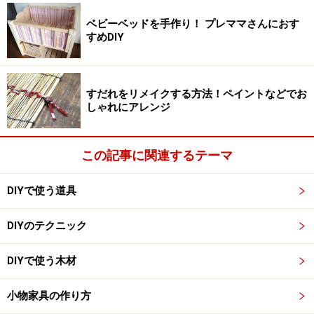
ベビーベッドを手作り！ プレママさんにおす
すめDIY
ビフォー前のトイレはクッションフロアシートの上にカーペ
ットが敷いてありました
まずは張り替える床の状態を確認します。
すだれをリメイクする方法！ペイントなどでお
しゃれにアレンジ
元がクッションフロア床であれば、上から新しいクッシ
ョンフロアシートを張ることができます。タイルやフロ
この記事に関連するテーマ
ーリングなどはそれぞれ下地調整が必要です。
DIYで使う道具
購入前に必ずトイレの四隅の寸法を測ります。室内にあ
る柱などの突起物は入れずに外側の寸法を測って下さ
DIYのテクニック
い。購入する時は10cmほど大きめに。
DIYで使う木材
【用意する道具】
小物家具の作り方