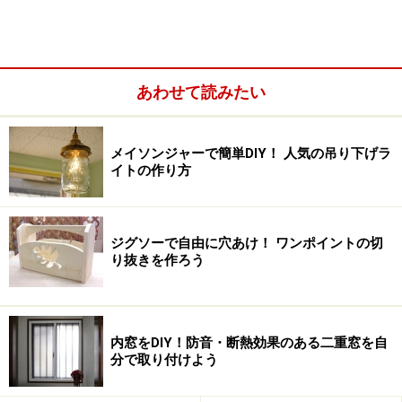
あわせて読みたい
＜目次＞
クッションフロアシート（CFシート）とは？トイレの床
メイソンジャーで簡単DIY！ 人気の吊り下げラ
を模様替え
イトの作り方
クッションフロアシート購入前の準備
クッションフロアシート（CFシート）の張り替え方手順
ジグソーで自由に穴あけ！ ワンポイントの切
り抜きを作ろう
クッションフロアシート（CFシート）と
内窓をDIY！防音・断熱効果のある二重窓を自
は？トイレの床を模様替え
分で取り付けよう