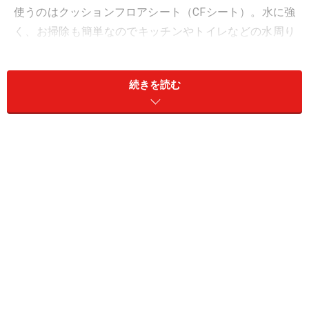
使うのはクッションフロアシート（CFシート）。水に強
く、お掃除も簡単なのでキッチンやトイレなどの水周り
によく使われています。柄も豊富で、なんといってもリ
ーズナブル。プチリメイクが初めてでも失敗を恐れずト
続きを読む
ライできることも魅力です。
今回は不器用さんでも出来る簡単DIY「クッションフロ
アの上張り方法」をご紹介します。