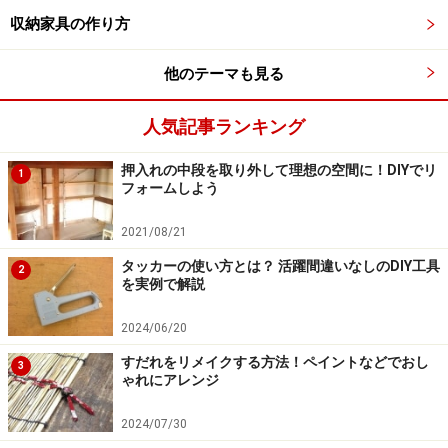
必要な道具
収納家具の作り方
他のテーマも見る
好みのクッションフロアシート
はさみ
人気記事ランキング
カッター
押入れの中段を取り外して理想の空間に！DIYでリ
型紙につかう紙
1
フォームしよう
マスキングテープ
継ぎ目シーラー
2021/08/21
シリコン充填材
タッカーの使い方とは？ 活躍間違いなしのDIY工具
2
を実例で解説
ボールペンかマジック
定規
2024/06/20
メジャー
すだれをリメイクする方法！ペイントなどでおし
3
両面テープ
ゃれにアレンジ
2024/07/30