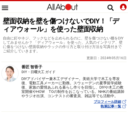
壁面収納を壁を傷つけないでDIY！「デ
ィアウォール」を使った壁面収納
自由に釘やネジ、フックなどを止められるのに、壁を傷つけない棚をDIY
してみませんか？ 「ディアウォール」を使った、人気のインテリア、壁
に傷をつけない壁面収納やラックの作り方と取り付け方法を写真付きで
ご紹介していきます。
更新日：
2024年05月16日
番匠 智香子
DIY・日曜大工 ガイド
DIYアドバイザー兼木工デザイナー。美術大学で木工を専攻
後、電動工具メーカーに勤務。スウェーデンの夏季留学経験
後、家族の愛情あふれる暮らし作りを目指し、DIYや木工の教
室開催やHOW TOの制作をおこなっている。NHKの番組講師
やラジオ出演、コンテストの審査員、雑誌等でも活動中。
プロフィール詳細
執筆記事一覧