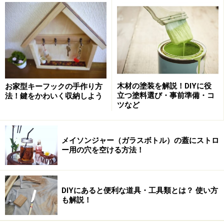
参考価格\1300
【用意するもの
】
木材の塗装を解説！DIYに役
お家型キーフックの手作り方
立つ塗料選び・事前準備・コ
法！鍵をかわいく収納しよう
ディアウォール：1セット
ツなど
2×4材：2本（天井から床の長さ－45mm）
メイソンジャー（ガラスボトル）の蓋にストロ
カットはホームセンターのカットサービスを利用すると
ー用の穴を空ける方法！
便利です。
DIYにあると便利な道具・工具類とは？ 使い方
も解説！
写真右が天井側、左が床側