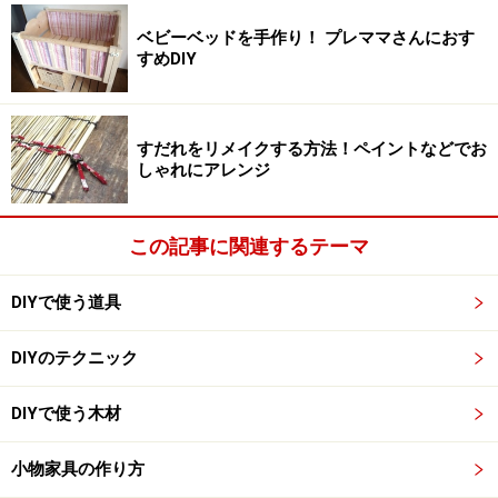
1.ディアウォール
ベビーベッドを手作り！ プレママさんにおす
上下2個セットになっています。スプリングがはいって
すめDIY
いる方が上パット（天井側）、スペーサーを入れる方が
下パット（床側）です。
すだれをリメイクする方法！ペイントなどでお
しゃれにアレンジ
上パットにはスプリングが入っています
この記事に関連するテーマ
2.取り付け
2×4材の天井側に上パットをかぶせます。同様に下パッ
DIYで使う道具
トを床側にかぶせます。
DIYのテクニック
DIYで使う木材
小物家具の作り方
パットの出っ張りがある方が手前です