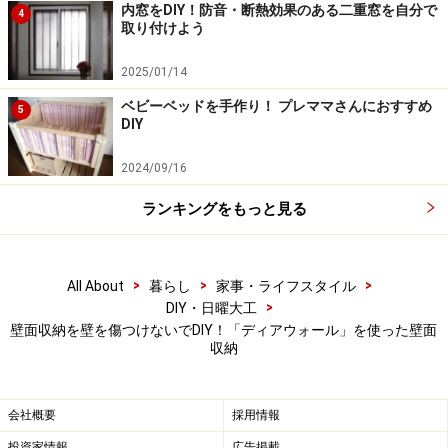
内窓をDIY！防音・断熱効果のある二重窓を自分で
4
ペーサーを入れて調整します。
取り付けよう
2025/01/14
ベビーベッドを手作り！ プレママさんにおすすめ
5
DIY
水平器があると便利です
2024/09/16
5.水平
ランキングをもっと見る
水平器で測ると正確に垂直が測れます。
>
>
>
All About
暮らし
家事・ライフスタイル
>
DIY・日曜大工
お好みのフックを
壁面収納を壁を傷つけないでDIY！「ディアウォール」を使った壁面
収納
6.フック
会社概要
採用情報
お好みのフックや時計や額などを飾る為の釘やネジを自
由に取り付けましょう。
投資家情報
広告掲載