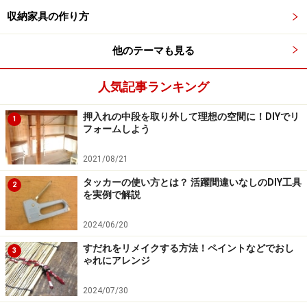
3.天井側
収納家具の作り方
廻縁の手前に上パットをつけます。下パットが外れて作
他のテーマも見る
業しづらい場合は下パットの隙間に厚紙などを詰めてお
きましょう。
人気記事ランキング
押して浮いてしまうような天井には使えませんので、事
押入れの中段を取り外して理想の空間に！DIYでリ
1
前に調べておきましょう。
フォームしよう
2021/08/21
タッカーの使い方とは？ 活躍間違いなしのDIY工具
2
を実例で解説
天井に押しつけながらずらします
2024/06/20
4.床側
天井側に押しつけ、上パットのスプリングを縮めなが
すだれをリメイクする方法！ペイントなどでおし
3
ゃれにアレンジ
ら、床側を壁に向かってずらします。
垂直になるように立てて下さい。天井や床に無理がかか
2024/07/30
らないよう作業しましょう。ぐらつきが大きい場合はス