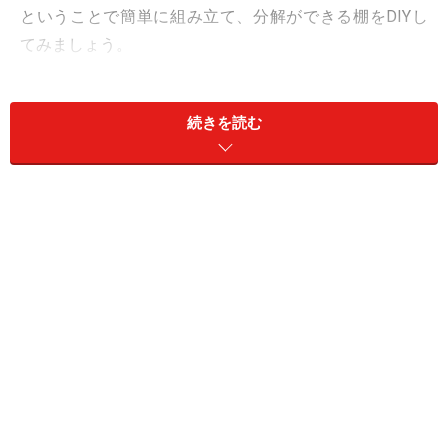
ということで簡単に組み立て、分解ができる棚をDIYし
てみましょう。
続きを読む
DIYでキャンプに使える棚の作り方1：材料
左が赤松材、右が杉板
28mm角の角材
900mm 4本 脚
240mm 8本 桟