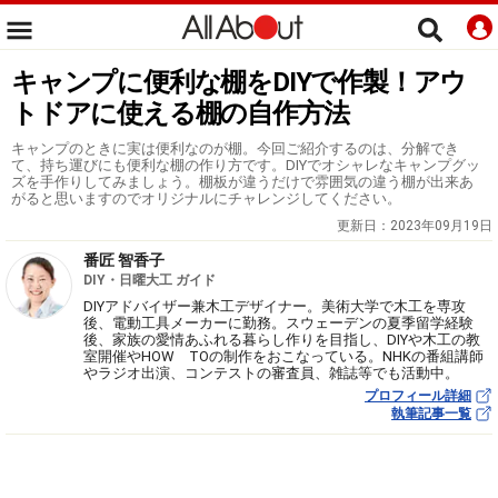
キャンプに便利な棚をDIYで作製！アウ
トドアに使える棚の自作方法
キャンプのときに実は便利なのが棚。今回ご紹介するのは、分解でき
て、持ち運びにも便利な棚の作り方です。DIYでオシャレなキャンプグッ
ズを手作りしてみましょう。棚板が違うだけで雰囲気の違う棚が出来あ
がると思いますのでオリジナルにチャレンジしてください。
更新日：
2023年09月19日
番匠 智香子
DIY・日曜大工 ガイド
DIYアドバイザー兼木工デザイナー。美術大学で木工を専攻
後、電動工具メーカーに勤務。スウェーデンの夏季留学経験
後、家族の愛情あふれる暮らし作りを目指し、DIYや木工の教
室開催やHOW TOの制作をおこなっている。NHKの番組講師
やラジオ出演、コンテストの審査員、雑誌等でも活動中。
プロフィール詳細
執筆記事一覧