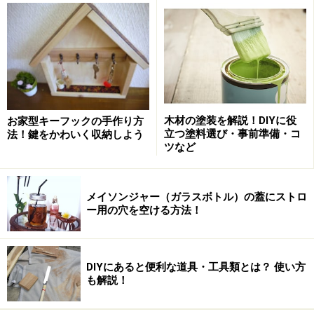
塗料（今回はクリア）
使う道具
ドライバードリル
ダボ錐（8mm）
ダボ切り鋸
木材の塗装を解説！DIYに役
お家型キーフックの手作り方
金槌
立つ塗料選び・事前準備・コ
法！鍵をかわいく収納しよう
ツなど
DIYでキャンプに使える棚の作り方2：棚の
メイソンジャー（ガラスボトル）の蓋にストロ
制作
ー用の穴を空ける方法！
1.印付け
DIYにあると便利な道具・工具類とは？ 使い方
も解説！
角材を使って線をひきます
900mmの角材に印をつけます。900mmの角材に上から