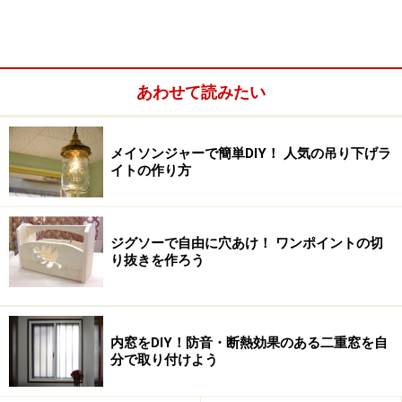
あわせて読みたい
メイソンジャーで簡単DIY！ 人気の吊り下げラ
イトの作り方
杉板材
厚み24mm 幅235mm 長さ900mm 2枚 棚板
ジグソーで自由に穴あけ！ ワンポイントの切
り抜きを作ろう
※棚板の幅より桟は5mmほど大きめに用意
35mm細ビス
木工用接着剤
内窓をDIY！防音・断熱効果のある二重窓を自
分で取り付けよう
8mm丸棒 1本
240番のヤスリ