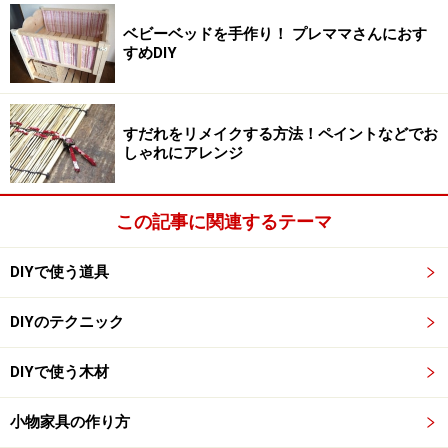
角材の幅分、線をひきます。
ベビーベッドを手作り！ プレママさんにおす
すめDIY
そして棚板になる杉材の厚み分あけて、同様に角材の幅
の線をひきます。
すだれをリメイクする方法！ペイントなどでお
しゃれにアレンジ
2.ネジの穴あけ
この記事に関連するテーマ
角材の中心に印をつけます
DIYで使う道具
線をひいた対角線の中心にネジ穴の印をつけます。接着
剤を使うので1ヶ所ずつネジをとめていきます。接着剤
DIYのテクニック
を使わない場合は１ヶ所のネジどめだと材料が回ってし
まうので、2ヶ所でとめてください。
DIYで使う木材
小物家具の作り方
印をつけたところに下穴をあけます。ネジは下穴に沿っ