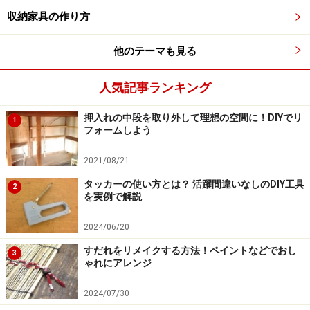
て入っていくので、なるべく垂直に下穴をあけましょ
収納家具の作り方
う。
他のテーマも見る
3.ダボ穴あけ
人気記事ランキング
押入れの中段を取り外して理想の空間に！DIYでリ
1
フォームしよう
ダボ錐もできるだけ垂直にあけます
2021/08/21
次にダボ錐で穴をあけます。ダボ錐を持っていない場合
は55mmくらいの長さのネジを使って下さい。
タッカーの使い方とは？ 活躍間違いなしのDIY工具
2
を実例で解説
2024/06/20
4.ネジどめ
すだれをリメイクする方法！ペイントなどでおし
3
ゃれにアレンジ
グラグラにならないようしっかり固定します
2024/07/30