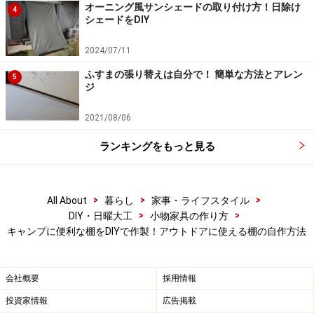
オーニング風サンシェードの取り付け方！日除け
4
一番上から桟になる板を接着剤をつけてからネジでとめ
シェードをDIY
ていきます。
2024/07/11
ふすまの張り替えは自分で！ 簡単な方法とアレン
5
ジ
左が上側
2021/08/06
次に真ん中、下ととめていきます。
ランキングをもっと見る
>
>
>
All About
暮らし
家事・ライフスタイル
脚に対して桟は垂直になるように
>
>
DIY・日曜大工
小物家具の作り方
キャンプに便利な棚をDIYで作製！アウトドアに使える棚の自作方法
同様に2セット制作してください。
会社概要
採用情報
投資家情報
広告掲載