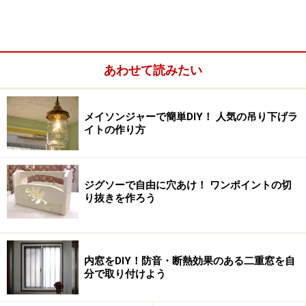
あわせて読みたい
塗料の選び方
メイソンジャーで簡単DIY！ 人気の吊り下げラ
イトの作り方
木部・鉄部の両方に使える多用途もあります
塗料は塗装する材質によって種類が分かれています。塗
ジグソーで自由に穴あけ！ ワンポイントの切
り抜きを作ろう
料缶には「木部用」や「鉄部用」など、用途に応じた名
前が書いてあります。裏面にはさらに詳しい用途が書か
れていますので、材質にあった塗料を選んでください。
用途にはない材質に塗ると、塗料が乾かなかったり、剥
内窓をDIY！防音・断熱効果のある二重窓を自
分で取り付けよう
がれたりなど、その塗料の性能を発揮できない場合があ
ります。