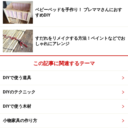
果のある屋外用ステインや、ドアや外板に塗装する屋外
ベビーベッドを手作り！ プレママさんにおす
すめDIY
用ニスなどがあります。
屋内用の塗料には、木目が見える仕上げになるニスやオ
すだれをリメイクする方法！ペイントなどでお
イル、ステイン、色が豊富で木目を塗りつぶす仕上げに
しゃれにアレンジ
なる一般塗料があります。木目の雰囲気をあまり変えず
に透明（クリア）な塗装をしたい場合は、ニスやオイル
この記事に関連するテーマ
を塗装しましょう。ニスは木材の表面に塗膜を作る塗料
で光沢を出すことが出来ます。ツヤがないタイプのニス
DIYで使う道具
もあります。オイルは木材に浸透し内部で保護膜を作る
タイプの塗料で上品な光沢の仕上がりになります。
DIYのテクニック
DIYで使う木材
濃い目の茶色のウォルナット
小物家具の作り方