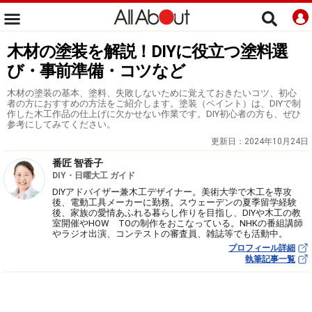
木材の塗装を解説！DIYに役立つ塗料選
び・事前準備・コツなど
木材の塗装の基本、塗料、失敗しないために覚えておきたいコツ、初心
者の方におすすめの方法をご紹介します。塗装（ペイント）は、DIYで制
作した木工作品の仕上げに欠かせない作業です。DIY初心者の方も、ぜひ
参考にしてみてください。
更新日：
2024年10月24日
番匠 智香子
DIY・日曜大工 ガイド
DIYアドバイザー兼木工デザイナー。美術大学で木工を専攻
後、電動工具メーカーに勤務。スウェーデンの夏季留学経験
後、家族の愛情あふれる暮らし作りを目指し、DIYや木工の教
室開催やHOW TOの制作をおこなっている。NHKの番組講師
やラジオ出演、コンテストの審査員、雑誌等でも活動中。
プロフィール詳細
執筆記事一覧