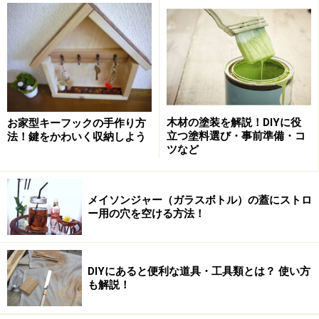
用途の他に「水性」「油性」と書かれています。これは
塗料の溶剤のことで「水性」は塗料を水で薄めたり、使
った刷毛を水で洗うことができます。「油性」はペイン
トうすめ液と呼ばれる石油系の溶剤で塗料を薄めたり、
刷毛を洗います（ラッカーうすめ液を使う塗料もありま
木材の塗装を解説！DIYに役
お家型キーフックの手作り方
す）。容器には必ず溶剤のことも書いてあるので、その
立つ塗料選び・事前準備・コ
法！鍵をかわいく収納しよう
ツなど
塗料に合ったものを使いましょう。水性の方が臭いも少
なく、乾燥が早いので室内木工作の塗装では扱いやすい
でしょう。
メイソンジャー（ガラスボトル）の蓋にストロ
ー用の穴を空ける方法！
木材の塗装：DIY初心者は「ステイン＋ニ
ス」がおすすめ
DIYにあると便利な道具・工具類とは？ 使い方
も解説！
木材の塗装は、屋内か屋外で使うのかで塗料が変わって
きます。屋外用の塗料は防腐剤のほか、防カビや防虫効