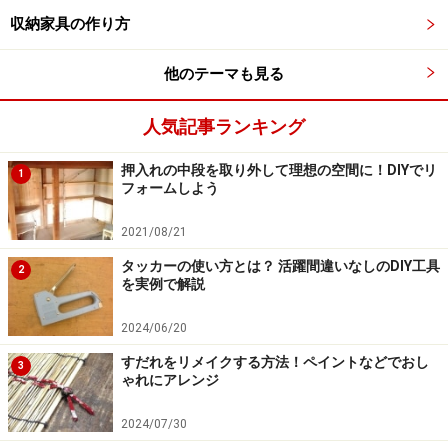
ステインは木部に染み込んで色を付ける着色剤で、木目
収納家具の作り方
を活かした仕上がりになります。色は「メープル」「ウ
ォールナット」など木の色で表されているもの、赤や黄
他のテーマも見る
色などの色があります。ステインを塗った上には透明の
ニスを塗り重ねます。
人気記事ランキング
押入れの中段を取り外して理想の空間に！DIYでリ
塗料の中には、着色ニスなどニスに色が付いている塗料
1
フォームしよう
もあります。初めて着色塗装をする方は、「ステイン＋
ニス」の組み合わせの方が刷毛ムラが目立たないので塗
2021/08/21
りやすいでしょう。
タッカーの使い方とは？ 活躍間違いなしのDIY工具
2
を実例で解説
2024/06/20
刷毛ムラを気にせず塗ることが出来ます
すだれをリメイクする方法！ペイントなどでおし
3
ゃれにアレンジ
その他に余分な塗料を拭きとって仕上げるオイル系の塗
2024/07/30
料（ワトコオイルやオスモカラー）や布で塗れるジェル