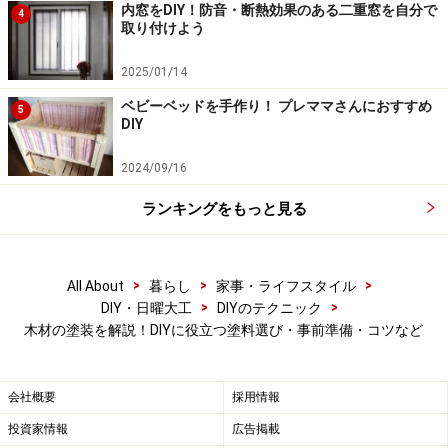
カラーニスも初心者にはおすすめです。ただし油性塗料
内窓をDIY！防音・断熱効果のある二重窓を自分で
4
取り付けよう
なので乾燥時間がかかり、臭いもするのでしっかり換気
をして塗装しましょう。木部を活かした仕上がりになり
2025/01/14
ます。また木製家具の塗装には、水性ウレタンニスがお
ベビーベッドを手作り！ プレママさんにおすすめ
5
すすめです。塗布後の塗膜が硬く、耐久性に優れている
DIY
ため、ダイニングテーブルなどの実用家具に使用できま
2024/09/16
す。
ランキングをもっと見る
なお、塗料は塗る木の材質によって見本の色とイメージ
が異なる場合があります。必ず塗る前に端材か目立たな
>
>
>
All About
暮らし
家事・ライフスタイル
いところで試し塗りをしてください。
>
>
DIY・日曜大工
DIYのテクニック
木材の塗装を解説！DIYに役立つ塗料選び・事前準備・コツなど
塗装前の準備
会社概要
採用情報
まず下地を均一に整えます。サンドペーパーなどで表面
投資家情報
広告掲載
をヤスリがけしましょう。きれいに塗装が仕上がります