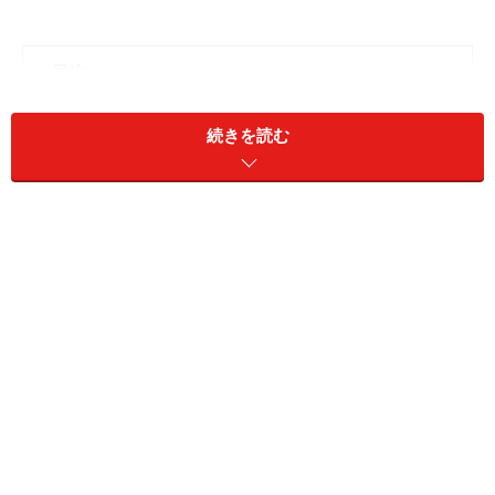
＜目次＞
塗料の選び方
続きを読む
木材の塗装：DIY初心者は「ステイン＋ニス」がおすす
め
塗装前の準備