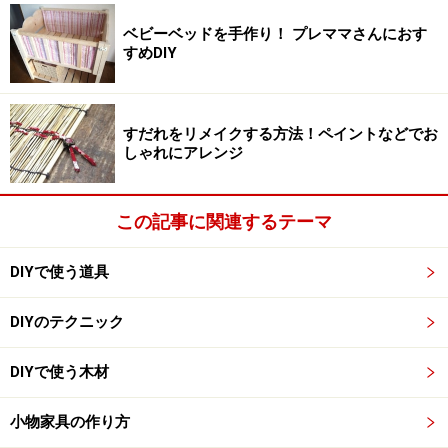
回は基本的な組み方をご紹介します。図のように上下の
板（天板、底板）の2枚、横の板（側板）の2枚、と背板
ベビーベッドを手作り！ プレママさんにおす
すめDIY
の計5枚の板を組み合わせる方法です。
すだれをリメイクする方法！ペイントなどでお
しゃれにアレンジ
木箱・ウッドボックスの作り方（準備）：
展開図を描く
この記事に関連するテーマ
DIYで使う道具
箱を開いて上から見た図です
DIYのテクニック
サイズが決まったら、紙に箱の絵を描いて寸法を書き込
んでみます。そして、展開図も書いてみましょう。寸法
DIYで使う木材
が間違っていると、思っていたものと違うものが出来た
り、組み立てられないこともあります。ガッカリする前
小物家具の作り方
にしっかりと寸法は考えましょう。