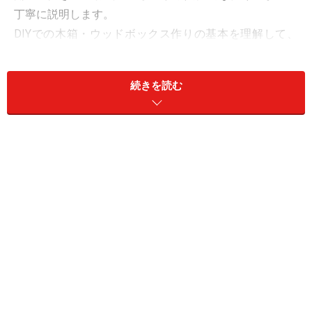
丁寧に説明します。
DIYでの木箱・ウッドボックス作りの基本を理解して、
自分で好きなサイズ、便利なサイズに手作りしてみまし
ょう。
続きを読む
＜目次＞
木箱・ウッドボックスの作り方（準備）：寸法出しをす
る