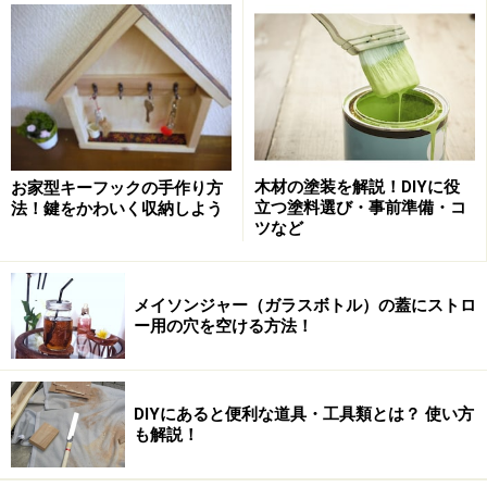
■置きたい場所を測る
収納スペースが限られているところに置く場合は、その
箱が収まるサイズを測りましょう。箱の外側の寸法が決
まります。
■収納したいものを測る
木材の塗装を解説！DIYに役
お家型キーフックの手作り方
立つ塗料選び・事前準備・コ
法！鍵をかわいく収納しよう
入れたいものがある場合はその物の大きさを測りましょ
ツなど
う。例えば本や瓶や小物など入れたいものの高さを測り
ます。これで箱の内側の寸法が決まります。
メイソンジャー（ガラスボトル）の蓋にストロ
ー用の穴を空ける方法！
上下、左右は同じ板の長さです
DIYにあると便利な道具・工具類とは？ 使い方
外側と内側の寸法が決まれば、使う板の長さも出しやす
も解説！
くなります。 箱にはいろいろな組み方がありますが、今