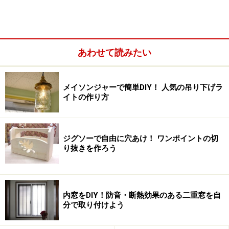
あわせて読みたい
木箱・ウッドボックスの作り方（準備）：展開図を描く
木箱・ウッドボックスの作り方（準備）：材料を選ぶ
メイソンジャーで簡単DIY！ 人気の吊り下げラ
木箱・ウッドボックスの作り方：手順
イトの作り方
ジグソーで自由に穴あけ！ ワンポイントの切
り抜きを作ろう
木箱・ウッドボックスの作り方（準備）：
寸法出しをする
DIYで木箱・ウッドボックスを作るときに大事なのが、
内窓をDIY！防音・断熱効果のある二重窓を自
寸法です。まず最初にどんなサイズで作りたいか考えて
分で取り付けよう
みましょう。