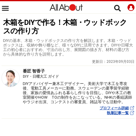
木箱をDIYで作る！木箱・ウッドボック
スの作り方
DIYの基本、木箱・ウッドボックスの作り方を解説します。木箱・ウッド
ボックスは、収納や飾り棚など、様々なDIYに活用できます。DIYや日曜大
工の初心者におすすめ、寸法の出し方、展開図の描き方、材料の選び方
から具体的な作り方を説明します。
更新日：
2023年09月03日
番匠 智香子
DIY・日曜大工 ガイド
DIYアドバイザー兼木工デザイナー。美術大学で木工を専攻
後、電動工具メーカーに勤務。スウェーデンの夏季留学経験
後、家族の愛情あふれる暮らし作りを目指し、DIYや木工の教
室開催やHOW TOの制作をおこなっている。NHKの番組講師
やラジオ出演、コンテストの審査員、雑誌等でも活動中。
プロフィール詳細
執筆記事一覧