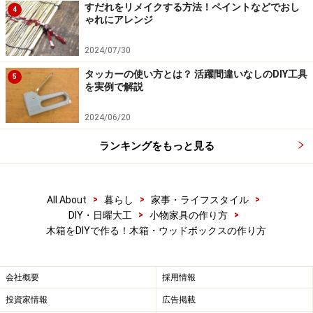
どの材料です。1×材（ワンバイ材）は板の厚みが
すだれをリメイクする方法！ペイントなどでおし
4
ゃれにアレンジ
19mm、幅は89mm（1×4）、140mm（1×6）、
180mm（1×8）、230mm（1×10）、280mm（1×12）と
2024/07/30
あるので、ある程度の大きさの箱を作るときにはおすす
タッカーの使い方とは？ 活躍間違いなしのDIY工具
5
めです。
を実例で解説
2024/06/20
ホームセンターではカットサービス（有料）があるの
で、材料が決まったらカットもお願いしましょう。真っ
ランキングをもっと見る
すぐカットしてくれるので、組み立てがとっても楽にな
ります（ガイド記事
「ホームセンターのサービスを活用
>
>
>
All About
暮らし
家事・ライフスタイル
しよう」
もご覧ください）。
>
>
DIY・日曜大工
小物家具の作り方
木箱をDIYで作る！木箱・ウッドボックスの作り方
それでは、次の項目から具体的な箱の作り方をご説明し
ます！
会社概要
採用情報
投資家情報
広告掲載