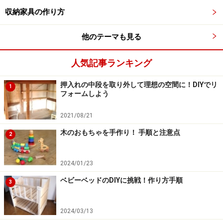
収納家具の作り方
他のテーマも見る
木箱・ウッドボックスの作り方（準備）：
材料を選ぶ
人気記事ランキング
押入れの中段を取り外して理想の空間に！DIYでリ
1
フォームしよう
上から1×4材、1×6材、1×8材
寸法が決まったら使う材料を選びます。ホームセンター
2021/08/21
にはコンパネやベニヤ板など、DIY用のいろいろな材料
木のおもちゃを手作り！ 手順と注意点
2
が販売されています。組み立てる箱の大きさによって板
の厚み、板の幅を選びましょう。幅の狭い板を何枚か使
2024/01/23
って大きな箱を組み立てる方法もありますが、最初は1
ベビーベッドのDIYに挑戦！作り方手順
3
枚の板を使った方がわかりやすいでしょう。
2024/03/13
値段も手頃で扱いやすいのは1×材（ワンバイ材）や杉な