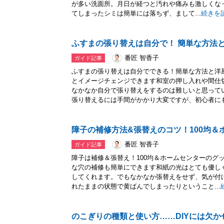
が多い洗面所。月日が経つと汚れや痛みも激しくな
てしまったシミは簡単には落ちず、まして...
続きを
ふすまの張り替えは自分で！ 簡単な方法
番匠 智香子
ガイド記事
ふすまの張り替えは自分でできる！簡単な方法と洋
とイメージチェンジできます和室の押し入れや間仕
なかなか自分で張り替えをするのは難しいと思って
張り替えるには手間がかかり大変ですが、初心者にも.
障子の補修方法&張替えのコツ！100均＆
番匠 智香子
ガイド記事
障子は補修＆張替え！100均＆ホームセンターのグ
な穴の補修も簡単にできます和紙の光はとても優し
してくれます。でもなかなか張替えをせず、気が付
れたままの状態で黄ばんでしまったりということ...
のこぎりの種類と使い方……DIYには欠か