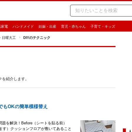
活家電
ハンドメイド
妊娠・出産
育児・赤ちゃん
子育て・キッズ
Y・日曜大工
DIYのテクニック
クを紹介します。
でもOKの簡単模様替え
を解決！Before（シートを貼る前）
ります）クッションフロアが敷いてあること