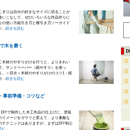
こぎりは自分の好きなサイズに切ることが
使いこなして、ぜひいろいろな作品作りに
りの使い方縦引き刃と横引き刃ソーガイド
..
続きを読む
で木を磨く
D
く木材のやすりがけを行うと、よりきれい
す。サンドペーパー（紙やすり）を使っ
う。＜目次＞木材のやすりがけのコツ1：紙
..
続きを読む
び・事前準備・コツなど
！DIYで制作した木工作品の仕上げに、塗装
のイメージをガラリと変えて、より素敵な
テクニックはありますが、まずはDIY初心
読む