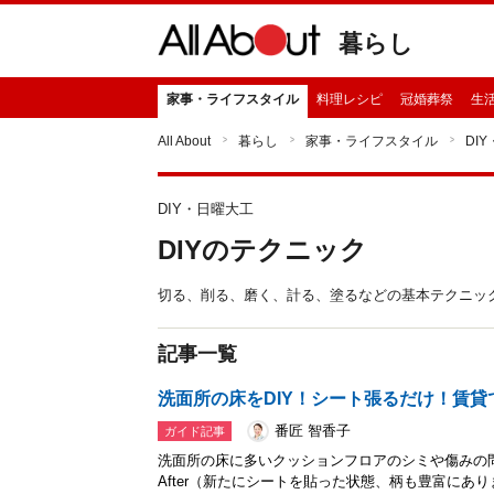
暮らし
家事・ライフスタイル
料理レシピ
冠婚葬祭
生
All About
暮らし
家事・ライフスタイル
DI
DIY・日曜大工
DIYのテクニック
切る、削る、磨く、計る、塗るなどの基本テクニッ
記事一覧
洗面所の床をDIY！シート張るだけ！賃貸
番匠 智香子
ガイド記事
洗面所の床に多いクッションフロアのシミや傷みの問題
After（新たにシートを貼った状態、柄も豊富にあ