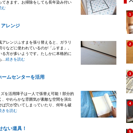
ってきます。お掃除をしても長年染み付い
読む
1
とアレンジ
風アレンジふすまを張り替えると、ガラリ
2
切りなどに使われているのが「ふすま」。
いる方が多いようです。たしかに本格的に
..
続きを読む
3
ホームセンターを活用
ッズを活用障子は一人で張替え可能！部分的
く、やわらかな雰囲気が素敵な空間を演出
4
けば穴が空いてしまっていたり、何年も破
続きを読む
せない道具！
5