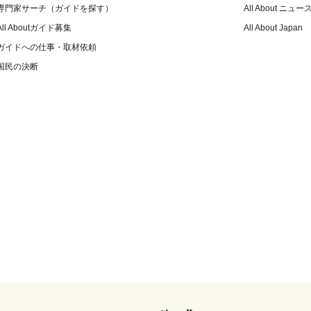
専門家サーチ（ガイドを探す）
All About ニュー
All Aboutガイド募集
All About Japan
ガイドへの仕事・取材依頼
国民の決断