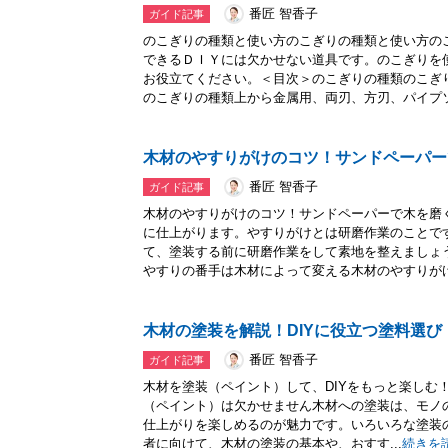
番匠 智香子
ガイド記事
のこぎりの種類と使い方のこぎりの種類と使い方の
できるＤＩＹには欠かせない道具です。のこぎりを
お役立てください。＜目次＞のこぎりの種類のこぎ
のこぎりの種類上から金属用、両刃、方刃、パイプソ.
木材のやすりがけのコツ！サンドペーパー
番匠 智香子
ガイド記事
木材のやすりがけのコツ！サンドペーパーで木を磨
に仕上がります。やすりがけとは研磨作業のことで
て、塗装する前に研磨作業をして素地を整えましょ
やすりの番手は木材によって変える木材のやすりがけ.
木材の塗装を解説！DIYに役立つ塗料選
番匠 智香子
ガイド記事
木材を塗装（ペイント）して、DIYをもっと楽しむ
（ペイント）は欠かせません木材への塗装は、モノ
仕上がりを楽しめるのが魅力です。いろいろな塗装の
者に向けて、木材の塗装の基本や、おすす...
続きを