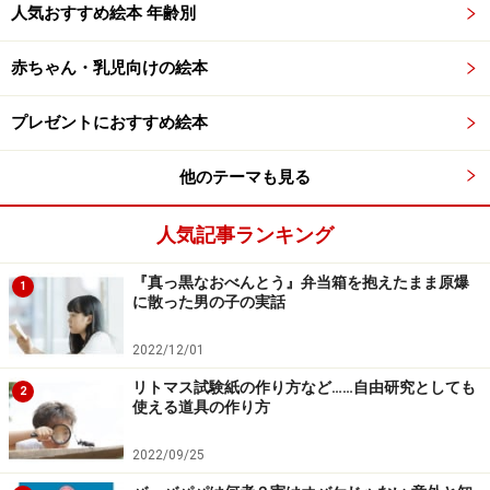
人気おすすめ絵本 年齢別
赤ちゃん・乳児向けの絵本
プレゼントにおすすめ絵本
他のテーマも見る
人気記事ランキング
『真っ黒なおべんとう』弁当箱を抱えたまま原爆
1
に散った男の子の実話
2022/12/01
リトマス試験紙の作り方など……自由研究としても
2
使える道具の作り方
2022/09/25