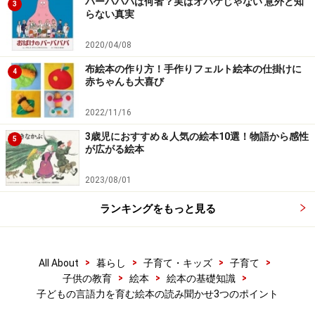
バーバパパは何者？実はオバケじゃない 意外と知
3
らない真実
2020/04/08
布絵本の作り方！手作りフェルト絵本の仕掛けに
4
赤ちゃんも大喜び
2022/11/16
3歳児におすすめ＆人気の絵本10選！物語から感性
5
が広がる絵本
2023/08/01
ランキングをもっと見る
>
>
>
>
All About
暮らし
子育て・キッズ
子育て
>
>
>
子供の教育
絵本
絵本の基礎知識
子どもの言語力を育む絵本の読み聞かせ3つのポイント