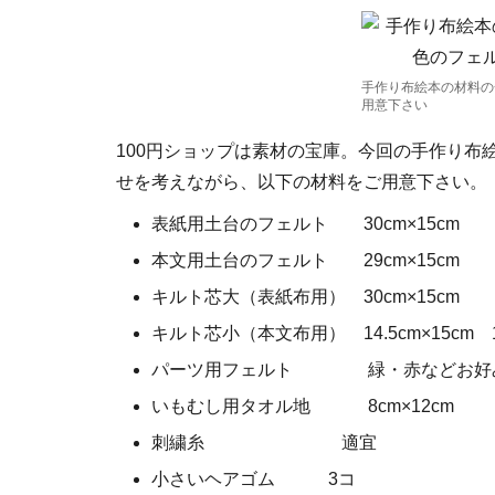
手作り布絵本の材料の
用意下さい
100円ショップは素材の宝庫。今回の手作り布
せを考えながら、以下の材料をご用意下さい。
表紙用土台のフェルト 30cm×15cm 
本文用土台のフェルト 29cm×15cm 
キルト芯大（表紙布用） 30cm×15cm 
キルト芯小（本文布用） 14.5cm×15cm 
パーツ用フェルト 緑・赤などお好
いもむし用タオル地 8cm×12cm
刺繍糸 適宜
小さいヘアゴム 3コ