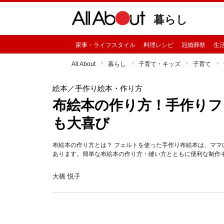
暮らし
家事・ライフスタイル
料理レシピ
冠婚葬祭
生
All About
暮らし
子育て・キッズ
子育て
絵本
／手作り絵本・作り方
布絵本の作り方！手作りフ
も大喜び
布絵本の作り方とは？ フェルトを使った手作り布絵本は、ママ
あります。簡単な布絵本の作り方・縫い方とともに便利な制作
大橋 悦子