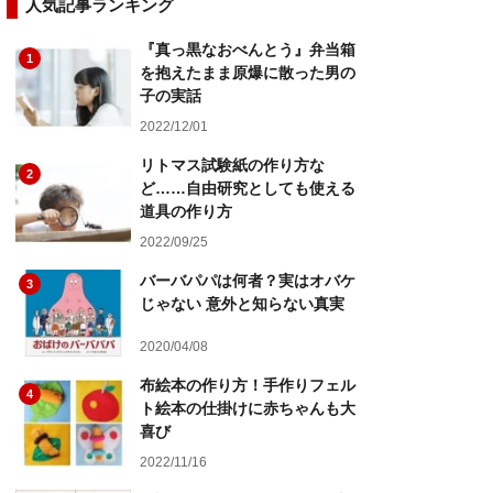
人気記事ランキング
『真っ黒なおべんとう』弁当箱
1
を抱えたまま原爆に散った男の
子の実話
2022/12/01
リトマス試験紙の作り方な
2
ど……自由研究としても使える
道具の作り方
2022/09/25
バーバパパは何者？実はオバケ
3
じゃない 意外と知らない真実
2020/04/08
布絵本の作り方！手作りフェル
4
ト絵本の仕掛けに赤ちゃんも大
喜び
2022/11/16