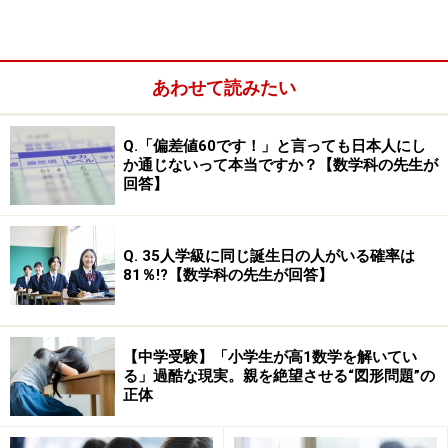
う？
あわせて読みたい
Q.「偏差値60です！」と言っても日本人にし
か通じないって本当ですか？【数学科の先生が
回答】
Q. 35人学級に同じ誕生日の人がいる確率は
81％!?【数学科の先生が回答】
キーワードはケアレスミスをたくさんさせること
【中学受験】「小学生が高1数学を解いてい
ミスに気付ける子に育てるための3つの注意点
る」過酷な現実。親を絶望させる“図形問題”の
正体