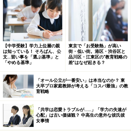
うちの子のケアレスミス……どうしたらよい
のでしょう？
さて今回は「算数」です。算数に関して、先輩ママたち
の一番のお悩みは「ケアレスミスがなくならない」とい
うものです。「ケアレスミス」については拙著「ケアレ
【中学受験】学力上位層の親
東京で「お受験熱」が高い
は知っている！ そろばん、公
街・低い街。港区・渋谷区と
スミスをなくせば受験の9割は合格する」という本の中
文…習い事を「選ぶ基準」と
品川区・江東区の“教育戦略の
で詳しく説明をしておりますが、その要因や改善策は理
「やめる基準」
差”はなぜ起きる？
解できても、いざ実践しようとした時うまくいかないこ
ともあるようです。
「オール公立が一番安い」は本当なのか？ 東
大卒プロ家庭教師が考える「コスパ最強」の教
育戦略
「鉄は熱いうちに打て」という言葉もあるように、やは
り幼少期から対策を練っていくのがよいと思います。
「共学は恋愛トラブルが……」「学力の失速が
心配」は古い価値観？ 中高生の意外な彼氏彼
実は私自身もケアレスミスの多い子どもでした。しかし
女事情
私は、ケアレスミスによる失点をなくすとっておきの秘