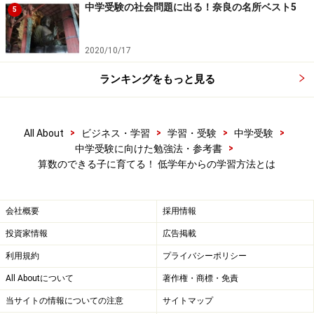
中学受験の社会問題に出る！奈良の名所ベスト5
しかしこのとき注意しなければならないことがありま
5
す。まずお子さまがミスをした時には頭ごなしに叱るの
ではなく、どこをどんな風にミスしてるのかできるだけ
2020/10/17
具体的にお話をしてあげてください。子どもというのは
ランキングをもっと見る
具体的な指示でないと、意味を理解できないものなので
す。
>
>
>
>
All About
ビジネス・学習
学習・受験
中学受験
2点目は、決して怒鳴ったり体罰を加えないことです。
>
中学受験に向けた勉強法・参考書
算数のできる子に育てる！ 低学年からの学習方法とは
そうすると子どもたちは萎縮し、のびのびとした成長が
望めなくなってしまいます。ひとは身体に痛みを覚える
と、精神的に不安定となりやる気が減衰することが知ら
会社概要
採用情報
れています。叱咤激励のつもりでも、体罰は避けた方が
投資家情報
広告掲載
良いのです。
利用規約
プライバシーポリシー
All Aboutについて
著作権・商標・免責
3点目は正しいやり方でやり直させることです。正しい
当サイトの情報についての注意
サイトマップ
やり方がわからないと、自分のミスに気づけません。し