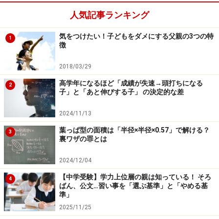
のです。そしてその度にミスに気付かせるのです。
人気記事ランキング
人間の能力は本当に素晴らしいものです。皆さんもご経
気をつけたい！子どもをダメにする父親の3つの特
1
験はないですか？お財布を自宅に置いたまま家を出てし
徴
まった時のあの違和感。お鍋を火にかけっぱなしにして
2018/03/29
放置してしまったときのあの嫌な感じ。そう！人は気付
高学年になるほど「成績が失速→頭打ちになる
ける生き物なのです！自分のミスに。
2
子」と「あと伸びする子」 の決定的な差
つまりケアレスミスを逆にチャンスと捉え、それをなく
2024/11/13
そうと努力するのではなく、むしろどんどんミスをさせ
葉っぱ型の面積は「半径×半径×0.57」で解ける？
3
て、それに気付ける体質を作っていけばよいのです。ま
裏ワザの罪とは
さに逆転の発想ですよね。
2024/12/04
【中学受験】学力上位層の親は知っている！ そろ
4
ばん、公文…習い事を「選ぶ基準」と「やめる基
ミスに気付ける子に育てるための3つの注意
準」
点
2025/11/25