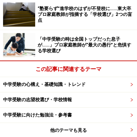
策に気づいたのです！それについては、次のページで詳
“塾要らず”進学校のはずが不登校に……東大卒
しくご説明いたします。
プロ家庭教師が指摘する「学校選び」2つの盲
点
キーワードはケアレスミスをたくさんさせ
「中学受験の時は全国トップだった息子
が……」プロ家庭教師が“最大の愚行”と危惧す
ること
る学校選び
この記事に関連するテーマ
ミスはさせないようにしたらダメ！どんどんさせてください
中学受験の心構え・基礎知識・トレンド
おや？タイトルがおかしなことになってますね。打ち込
中学受験の志望校選び・学校情報
みミスでしょうか。いえ、違います。実は多くの方が問
題解決方法を間違っているのです。ケアレスミスはなく
中学受験に向けた勉強法・参考書
そうと思ってもなくなるものではありません。ケアレス
ミスをなくすのではなくて、逆にたくさんミスをさせる
他のテーマも見る