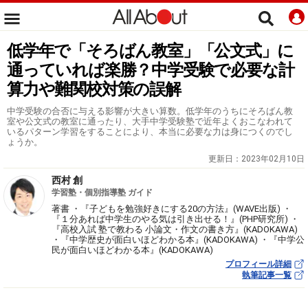
低学年で「そろばん教室」「公文式」に
通っていれば楽勝？中学受験で必要な計
算力や難関校対策の誤解
中学受験の合否に与える影響が大きい算数。低学年のうちにそろばん教
室や公文式の教室に通ったり、大手中学受験塾で近年よくおこなわれて
いるパターン学習をすることにより、本当に必要な力は身につくのでし
ょうか。
更新日：
2023年02月10日
西村 創
学習塾・個別指導塾 ガイド
著書 ・『子どもを勉強好きにする20の方法』(WAVE出版) ・
『１分あれば中学生のやる気は引き出せる！』(PHP研究所) ・
『高校入試 塾で教わる 小論文・作文の書き方』(KADOKAWA)
・『中学歴史が面白いほどわかる本』(KADOKAWA) ・『中学公
民が面白いほどわかる本』(KADOKAWA)
プロフィール詳細
執筆記事一覧