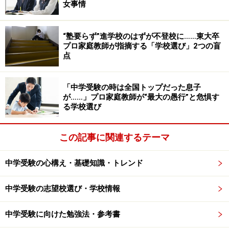
女事情
“塾要らず”進学校のはずが不登校に……東大卒
プロ家庭教師が指摘する「学校選び」2つの盲
『
東大文の会式・東大脳さんすうドリル 基礎
』本郷東大・
点
文の会（著）, 田中 としかね（著）他／画像提供：Amazon
低学年の時期に中学受験で必要となる計算の工夫ができ
「中学受験の時は全国トップだった息子
る子にしたいということであれば、SAPIXから市販され
が……」プロ家庭教師が“最大の愚行”と危惧す
ている『きらめき算数脳（進学教室サピックス小学
る学校選び
部）』が有名です。
この記事に関連するテーマ
また筆者の受験指導仲間である、やまもと算数・数学塾
中学受験の心構え・基礎知識・トレンド
の山本尚武氏によると低学年の時期に計算の工夫ができ
る子にしたいということであれば、『新 面積迷路
中学受験の志望校選び・学校情報
（Gakken）』『エルカミノ式 理系脳をつくるひらめきパ
ズル（幻冬社）』『東大・文の会式 東大脳さんすうドリ
中学受験に向けた勉強法・参考書
ル 基礎編（幻冬社）』の3冊をおすすめするとのこと。