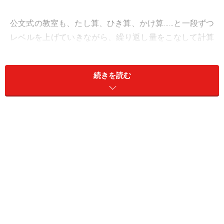
公文式の教室も、たし算、ひき算、かけ算……と一段ずつ
レベルを上げていきながら、繰り返し量をこなして計算
することにより、計算の速さと正確さを身につけること
ができます。時間を計測して取り組むため、そろばんと
続きを読む
同じように集中力も養われます。学習習慣も身につくと
いうメリットもあります。
しかし実は、そろばんを5年以上やっている子でも、公
文式の教室に小さな頃から通っていたという子でも、中
学受験で求められる計算を工夫する力がないというケー
スは珍しくありません。そろばんを長く続けている子で
も、意外とありえない桁ミスをすることもあるもので
す。