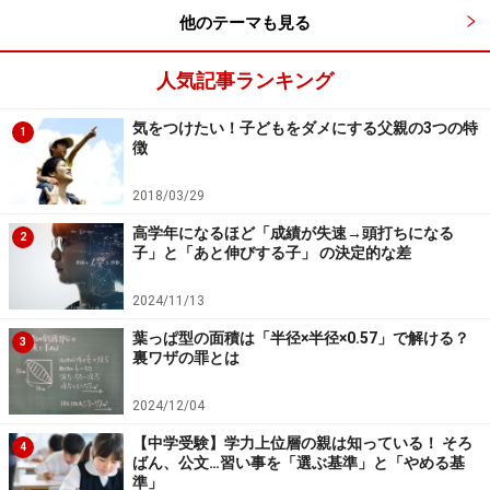
他のテーマも見る
また、現在受験Labの代表を務め『中学受験は算数で受
かる（すばる舎）』という本を出版された州崎真弘氏に
人気記事ランキング
よると、受験間際の小学6年生ということであれば、
気をつけたい！子どもをダメにする父親の3つの特
1
『中学入試 でる順過去問 計算 合格への920問（旺文
徴
社）』が、計算問題集にしては解説がわかりやすく見や
すくておすすめとのことです。
2018/03/29
高学年になるほど「成績が失速→頭打ちになる
2
子」と「あと伸びする子」 の決定的な差
なお『新 面積迷路』は、ニンテンドーSwitchのソフト
『ひらめきパズル！面積迷路』として、なんと500円で
2024/11/13
ダウンロードできます。ゲーム感覚で楽しみたいという
葉っぱ型の面積は「半径×半径×0.57」で解ける？
3
お子さんなら、ニンテンドーSwitch版もおすすめです。
裏ワザの罪とは
2024/12/04
大手塾のパターン学習では行き詰まる!? 難
【中学受験】学力上位層の親は知っている！ そろ
4
ばん、公文…習い事を「選ぶ基準」と「やめる基
関校合格のための算数勉強法
準」