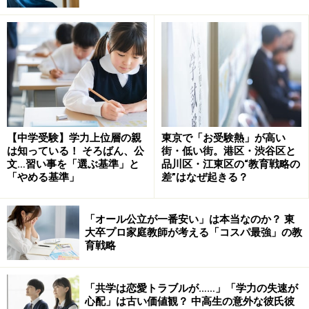
そろばん同様に公文式の教室でも、計算を工夫する力は
養われにくいでしょう。公文の先生が中学受験指導の先
生と同じように「これは、こうするほうが早く簡単に計
算できるよ」と教えるのはまれですし、そもそも公文
は、先生が教えるものではありません。プリントの問題
も、工夫することを前提に作られているわけではありま
せん。
【中学受験】学力上位層の親
東京で「お受験熱」が高い
は知っている！ そろばん、公
街・低い街。港区・渋谷区と
文…習い事を「選ぶ基準」と
品川区・江東区の“教育戦略の
「やめる基準」
差”はなぜ起きる？
「オール公立が一番安い」は本当なのか？ 東
大卒プロ家庭教師が考える「コスパ最強」の教
育戦略
「共学は恋愛トラブルが……」「学力の失速が
心配」は古い価値観？ 中高生の意外な彼氏彼