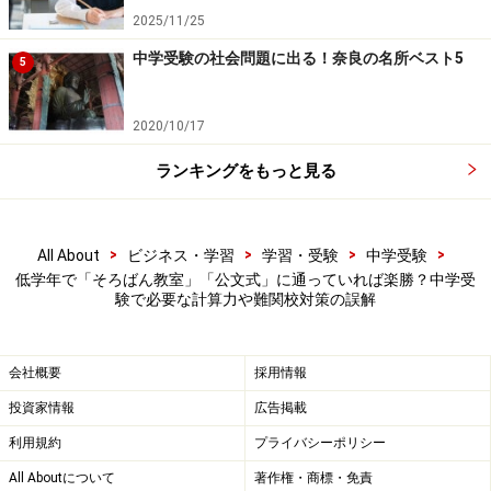
2025/11/25
また、難関校の問題は基礎を積み上げれば解けるように
なるというのもよくある誤解です。誤解とまでは言い切
中学受験の社会問題に出る！奈良の名所ベスト5
5
れない部分もありますが、いつまでも基礎ばかりを固め
ようと努力するだけでは難関校の合格に手は届きませ
2020/10/17
ん。
ランキングをもっと見る
近年の大手塾の算数指導は、例題で解法を覚えさせて、
類題で数字を変えて練習をさせるパターン学習が多くな
>
>
>
>
All About
ビジネス・学習
学習・受験
中学受験
っています。しかし、この方法だと行き詰まる可能性が
低学年で「そろばん教室」「公文式」に通っていれば楽勝？中学受
験で必要な計算力や難関校対策の誤解
あります。実際、行き詰まっている子が多くなっている
のが現状です。
会社概要
採用情報
もちろん基礎は大事ですが、難関校を目指しているな
投資家情報
広告掲載
ら、月刊誌『中学への算数（東京出版）』の難問に2日
利用規約
プライバシーポリシー
に1問くらいのペースで取り組んでみてはいかがでしょ
All Aboutについて
著作権・商標・免責
うか。難関校を目指すのであれば、基礎の反復練習だけ