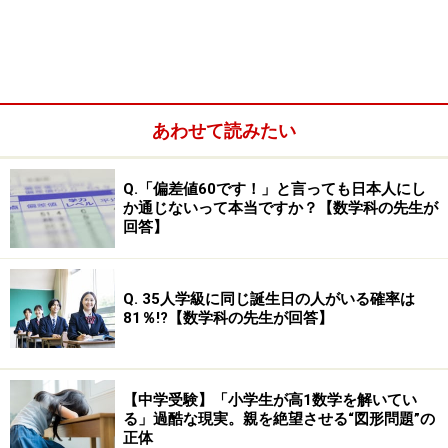
あわせて読みたい
Q.「偏差値60です！」と言っても日本人にし
か通じないって本当ですか？【数学科の先生が
回答】
また、そろばんをやってきた生徒は、慶應中等部のよう
Q. 35人学級に同じ誕生日の人がいる確率は
な難関校でも出題される「虫食い算」が苦手な傾向があ
81％!?【数学科の先生が回答】
ります。それは、筆算とそろばんでは、計算する際の考
え方が異なるからです。そろばんがいいかダメかという
ことではなくて、「そろばんをやってるから、中学受験
【中学受験】「小学生が高1数学を解いてい
算数の計算は楽勝！」とはならない、ということです。
る」過酷な現実。親を絶望させる“図形問題”の
正体