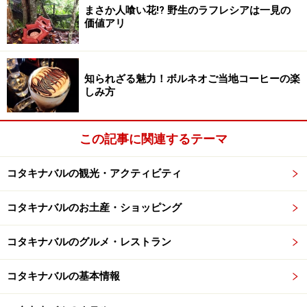
す。
まさか人喰い花!? 野生のラフレシアは一見の
価値アリ
知られざる魅力！ボルネオご当地コーヒーの楽
同じテーブルで食べていた大学生。皆さんボルネオの離島出
身で魚好き
しみ方
各テーブルごとにお店が違うのですが、料金や味付けな
この記事に関連するテーマ
どはどこもほぼ同じ。並んでいる魚や店員さんの雰囲気
から美味しそうなおを選んでオーダーしてから席につき
コタキナバルの観光・アクティビティ
ます。お会計は食事が終わってから。
コタキナバルのお土産・ショッピング
長テーブルの相席で食べるので、地元の人たちと交流で
きるのもこの屋台の醍醐味です。
コタキナバルのグルメ・レストラン
※記事内容は執筆時点のものです。最新の内容をご確認くださ
コタキナバルの基本情報
い。
※海外を訪れる際には最新情報の入手に努め、「
外務省 海外安全
ホームページ
」を確認するなど、安全確保に十分注意を払ってく