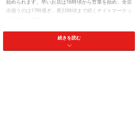
始められます。早いお店は16時頃から営業を始め、全店
出揃うのは17時過ぎ。夜23時頃まで続くナイトマーケッ
トの始まりです。
食材販売が中心の昼間の市場と違い、夜はお食事できる
続きを読む
屋台がメイン。イスラム教徒の屋台なので、中華系の屋
台料理やお酒を出すお店はありません。
このナイトマーケットで出会えるコタキナバルならでは
の美味しいものを紹介していきます。