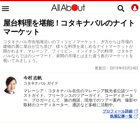
屋台料理を堪能！コタキナバルのナイト
マーケット
コタキナバル市街地海沿いのフィリピノマーケット。夕方からは市場の
建物の裏に屋台が立ち並び、様々な料理を楽しめるナイトマーケットが
開かれます。マレーシア、フィリピン、インドネシアの料理、コタキナ
バルならではのシーフード。昼間の市場とはまた違う夜のマーケットを
覗いてみましょう。
更新日：
2015年03月24日
今村 志帆
コタキナバル ガイド
マレーシア・コタキナバル在住のマレーシア観光省公認ツーリ
ストガイド。フリーランスのツアーガイド、コーディネータ
ー、ブロガーとして、旅の相談、現地でのツアー案内、撮影や
取材のコーディネーター、通訳など多岐に活動中。
プロフィール詳細
執筆記事一覧