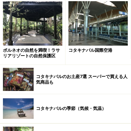
注文の一例。手前がキニラウ。手羽先は他の屋台から買って
きたもの。ココナッツジュースも注文可能
例えば右の写真のエビ３串が10リンギット、イカ2串が
10リンギット。食材の種類、また同じ食材でもサイズに
ボルネオの自然を満喫！ラサ
コタキナバル国際空港
よって値段は変わり、ロブスターなど100リンギット以
リアリゾートの自然保護区
上するものもありますので、値段を確認しながら注文し
ましょう。
コタキナバルのお土産7選 スーパーで買える人
気商品も
ここの屋台を営業しているのはフィリピン系民族の人た
ちで、調理スタイルもフィリピン風。炭火焼以外にもサ
イドメニューとして、ライムを絞って食べる海ブドウ、
コタキナバルの季節（気候・気温）
ボルネオ伝統料理
ヒナバ
とよく似たフィリピン料理の魚
のマリネ「キニラウ」、青マンゴーのサラダが用意され
ており、一皿3リンギット。白ご飯は一皿1リンギットで