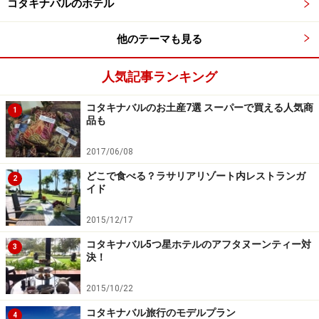
コタキナバルのホテル
ださい。
他のテーマも見る
次のページへ
1
/
3
人気記事ランキング
コタキナバルのお土産7選 スーパーで買える人気商
1
品も
2017/06/08
どこで食べる？ラサリアリゾート内レストランガ
2
イド
2015/12/17
コタキナバル5つ星ホテルのアフタヌーンティー対
3
決！
2015/10/22
コタキナバル旅行のモデルプラン
4