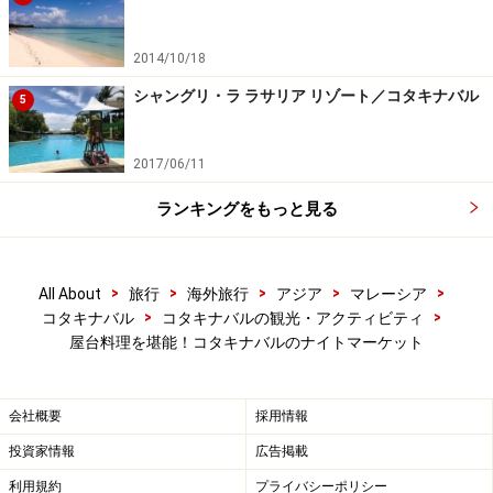
2014/10/18
シャングリ・ラ ラサリア リゾート／コタキナバル
5
2017/06/11
ランキングをもっと見る
>
>
>
>
>
All About
旅行
海外旅行
アジア
マレーシア
>
>
コタキナバル
コタキナバルの観光・アクティビティ
屋台料理を堪能！コタキナバルのナイトマーケット
会社概要
採用情報
投資家情報
広告掲載
利用規約
プライバシーポリシー