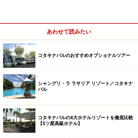
あわせて読みたい
シーフード屋台
コタキナバルのおすすめオプショナルツアー
ずらりと並ぶシーフード。テーブルの各列ごとにお店が分か
シャングリ・ラ ラサリア リゾート／コタキナ
れて営業しています
バル
ナイトマーケットの中心的存在がシーフードの炭火焼屋
台。各お店のテーブルには焼いて火を通したシーフード
が並べられており、好きなものを選んで注文すると、ピ
コタキナバルの4大ホテルリゾートを徹底比較
【5ツ星高級ホテル】
リ辛のタレが塗られ、さらに焼かれて出てきます。