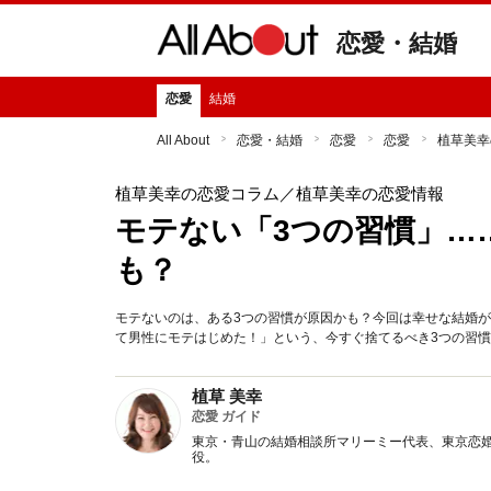
恋愛・結婚
恋愛
結婚
All About
恋愛・結婚
恋愛
恋愛
植草美幸
植草美幸の恋愛コラム
／植草美幸の恋愛情報
モテない「3つの習慣」…
も？
モテないのは、ある3つの習慣が原因かも？今回は幸せな結婚
て男性にモテはじめた！」という、今すぐ捨てるべき3つの習
植草 美幸
恋愛 ガイド
東京・青山の結婚相談所マリーミー代表、東京恋
役。