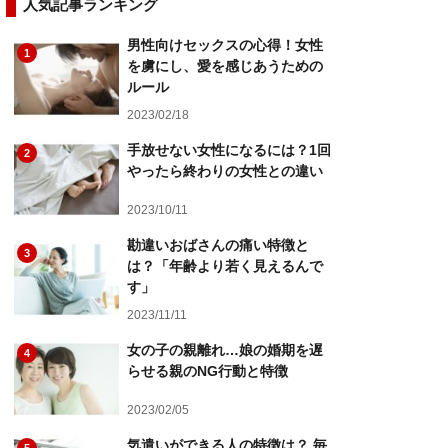
人気記事ランキング
男性向けセックスの心得！女性
1
を虜にし、愛を感じあうための
ルール
2023/02/18
手放せない女性になるには？1回
2
やったら終わりの女性との違い
2023/10/11
勘違いおばさんの痛い特徴と
3
は？「年齢より若く見えるんで
す」
2023/11/11
女の子の親離れ…娘の婚期を遅
4
らせる親のNG行動と特徴
2023/02/05
気遣いができる人の特徴は？ 毎