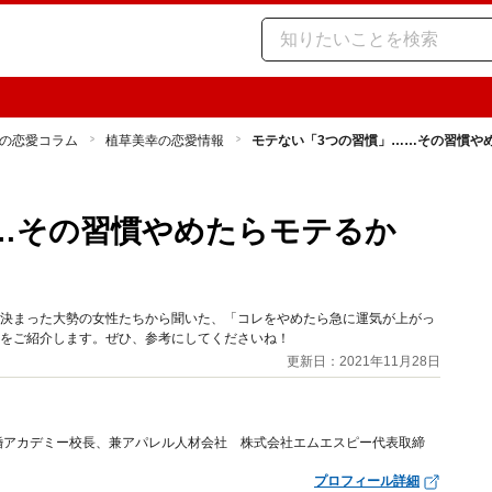
の恋愛コラム
植草美幸の恋愛情報
モテない「3つの習慣」……その習慣や
…その習慣やめたらモテるか
が決まった大勢の女性たちから聞いた、「コレをやめたら急に運気が上がっ
慣をご紹介します。ぜひ、参考にしてくださいね！
更新日：2021年11月28日
婚アカデミー校長、兼アパレル人材会社 株式会社エムエスピー代表取締
プロフィール詳細