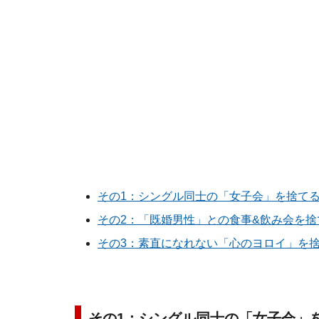
その1：シングル同士の「女子会」を捨て
その2：「既婚男性」との食事&飲み会を捨
その3：素直になれない「心のヨロイ」を
その1：シングル同士の「女子会」